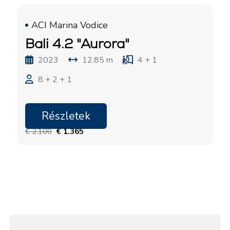
ACI Marina Vodice
Bali 4.2 "Aurora"
2023
12.85 m
4 + 1
8 + 2 + 1
Részletek
24.10. - 31.10.2026
€ 2.100
€ 1.365