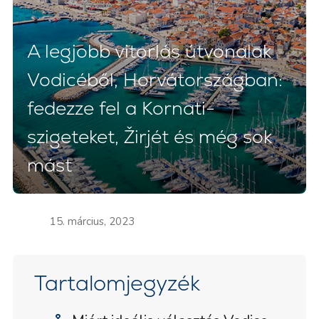
A legjobb vitorlás útvonalak
Vodicéből, Horvátországban:
fedezze fel a Kornati-
szigeteket, Žirjét és még sok
mást
15. március, 2023
Tartalomjegyzék