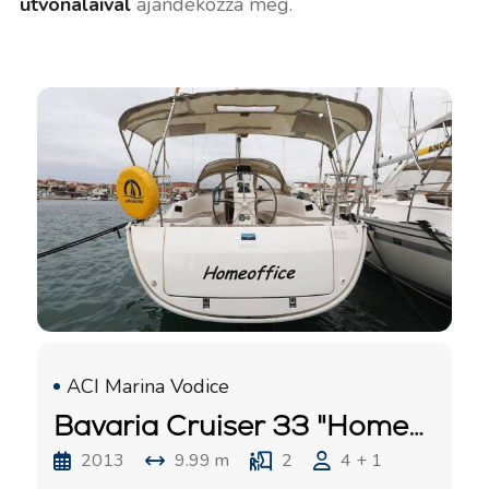
útvonalaival
ajándékozza meg.
ACI Marina Vodice
Bavaria Cruiser 33 "Homeoffice"
2013
9.99 m
2
4 + 1