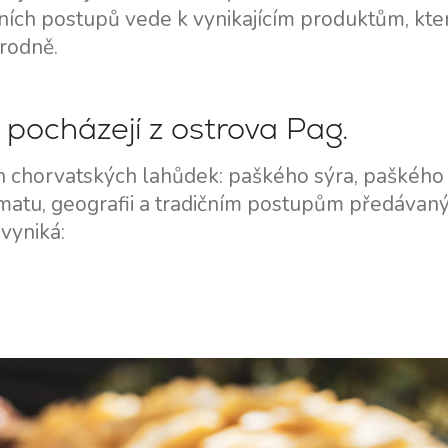
čních postupů vede k vynikajícím produktům, kte
rodně.
 pocházejí z ostrova Pag.
ch chorvatských lahůdek: paškého sýra, paškého
limatu, geografii a tradičním postupům předáva
vyniká: