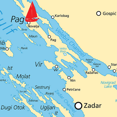
Služby
Destinace
Pronájem jachty bez
Zadar Plavební Oblast
posádky
Biograd na Moru
Pronájem jachty s
Šibenik Plachetní Region
kapitánem
Vodice
Rogoznica
Luxusní pronájem jachet s