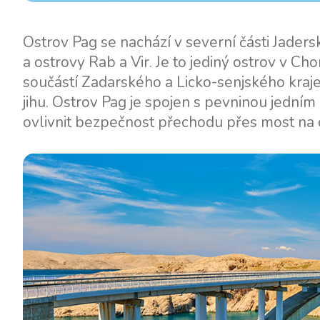
Motorové jachty
Ostrov Pag se nachází v severní části Jader
a ostrovy Rab a Vir. Je to jediný ostrov v Ch
součástí Zadarského a Licko-senjského kraj
jihu. Ostrov Pag je spojen s pevninou jedním
ovlivnit bezpečnost přechodu přes most na 