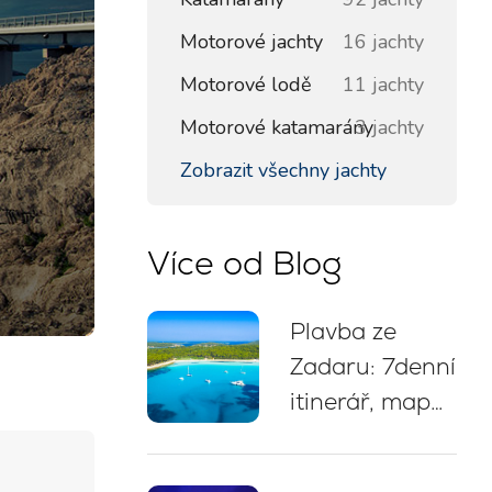
Motorové jachty
16 jachty
Motorové lodě
11 jachty
Motorové katamarány
3 jachty
Zobrazit všechny jachty
Více od Blog
Plavba ze
Zadaru: 7denní
itinerář, mapa
trasy, zastávky
na koupání a