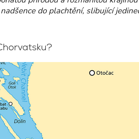
adšence do plachtění, slibující jedine
 Chorvatsku?