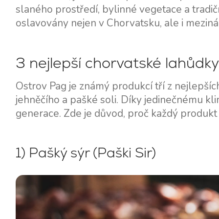
slaného prostředí, bylinné vegetace a tradi
oslavovány nejen v Chorvatsku, ale i meziná
3 nejlepší chorvatské lahůdky
Ostrov Pag je známý produkcí tří z nejlepší
jehněčího a pašké soli. Díky jedinečnému k
generace. Zde je důvod, proč každý produkt 
1) Pašký sýr (Paški Sir)