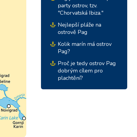
party ostrov, tzv.
"Chorvatská Ibiza."
Nejlepší pláže na
ostrově Pag
Kolik marín má ostrov
Pag?
Proč je tedy ostrov Pag
dobrým cílem pro
plachtění?
Jižní základny
Centrální základny
Marina Kremik, Primošten
Marina Šangulin, Biograd
Marina Frapa, Rogoznica
ACI Marina Vodice
Yachtklub Seget - Marina
D-Marin Dalmacija,
Baotić
Sukošan