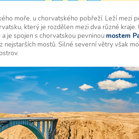
posádkou
Plavební oblast Split
Trogir
Flotilový pronájem jachet
ského moře, u chorvatského pobřeží. Leží mezi 
Plavební oblast Dubrovník
orvatsku, který je rozdělen mezi dva různé kraje. 
Valovie - Dálkový asistent
e a je spojen s chorvatskou pevninou
mostem P
plavby
Istrijská plavební oblast
 z nejstarších mostů. Silné severní větry však m
Katamarány Bali k
Plavební oblast Kvarner
ostrov.
pronájmu