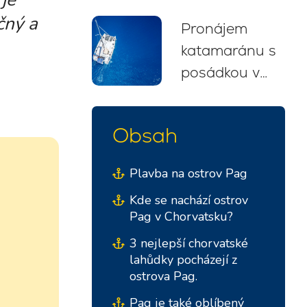
trasy a rady
čný a
Pronájem
pro
katamaránu s
začátečníky
posádkou v
(2026)
Chorvatsku:
Vaše
Obsah
bezstarostná
plavba
Plavba na ostrov Pag
Kde se nachází ostrov
Pag v Chorvatsku?
3 nejlepší chorvatské
lahůdky pocházejí z
ostrova Pag.
Pag je také oblíbený