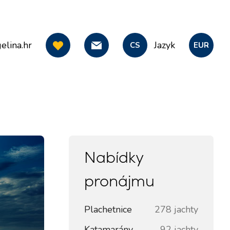
elina.hr
Jazyk
CS
EUR
Nabídky
pronájmu
Plachetnice
278 jachty
Katamarány
92 jachty