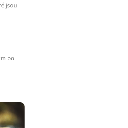
ré jsou
ným po