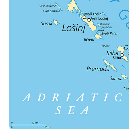
Kontakt
Naše Flotila
Novinky / Blog
Plachetnice
O nás
Motorové lodě
Partneři
Katamarány
Často kladené otázky
Motorové katamarány