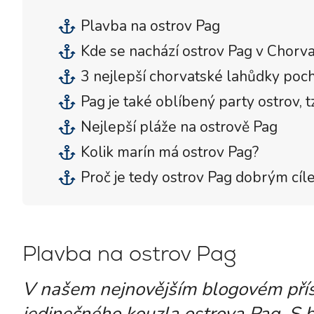
Plavba na ostrov Pag
Kde se nachází ostrov Pag v Chorv
3 nejlepší chorvatské lahůdky pochá
Pag je také oblíbený party ostrov, t
Nejlepší pláže na ostrově Pag
Kolik marín má ostrov Pag?
Proč je tedy ostrov Pag dobrým cíl
Plavba na ostrov Pag
V našem nejnovějším blogovém přís
jedinečného kouzla ostrova Pag. S b