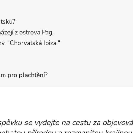
atsku?
zejí z ostrova Pag.
zv. "Chorvatská Ibiza."
em pro plachtění?
pěvku se vydejte na cestu za objevov
ohatou přírodou a rozmanitou krajinou 