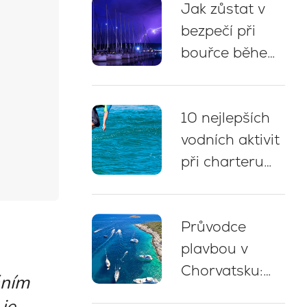
Jak zůstat v
tipy na kotvení
bezpečí při
bouřce během
plavby v
Chorvatsku: 5
10 nejlepších
zásadních
vodních aktivit
doporučení
při charteru
jachty v
Chorvatsku
Průvodce
plavbou v
Chorvatsku:
áním
Odborné tipy,
je