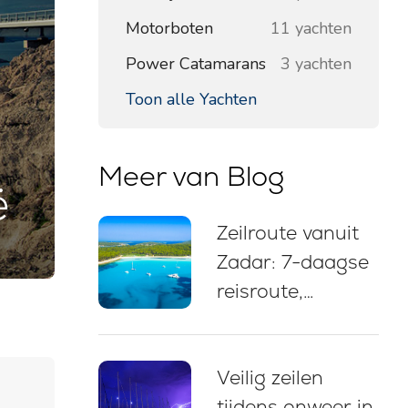
Motorboten
11 yachten
Power Catamarans
3 yachten
Toon alle Yachten
Meer van Blog
ë
Zeilroute vanuit
Zadar: 7-daagse
reisroute,
zeilkaart,
zwemstops en
Veilig zeilen
afmeertips
tijdens onweer in