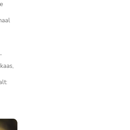
te
naal
.
kaas,
lt: