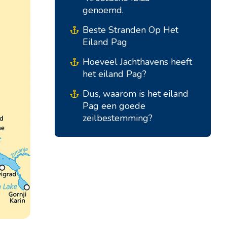
genoemd.
Beste Stranden Op Het
Eiland Pag
Hoeveel Jachthavens heeft
het eiland Pag?
Dus, waarom is het eiland
Pag een goede
zeilbestemming?
Zuidelijke Bases
Centrale Bases
Marina Kremik, Primošten
Marina Šangulin, Biograd
Marina Frapa, Rogoznica
ACI Marina Vodice
Jachtclub Seget - Marina
D-Marin Dalmacija,
Baotic
Sukošan