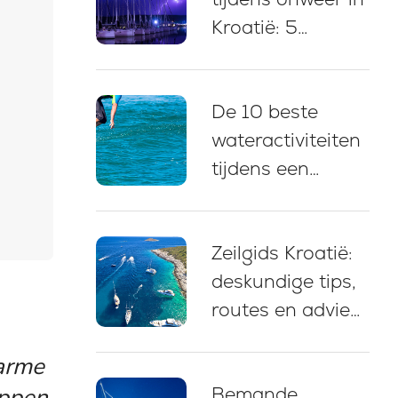
Kroatië: 5
onmisbare
aanbevelingen
De 10 beste
wateractiviteiten
tijdens een
jachtcharter in
Kroatië
Zeilgids Kroatië:
deskundige tips,
routes en advies
voor beginners
arme
(2026)
appen
Bemande