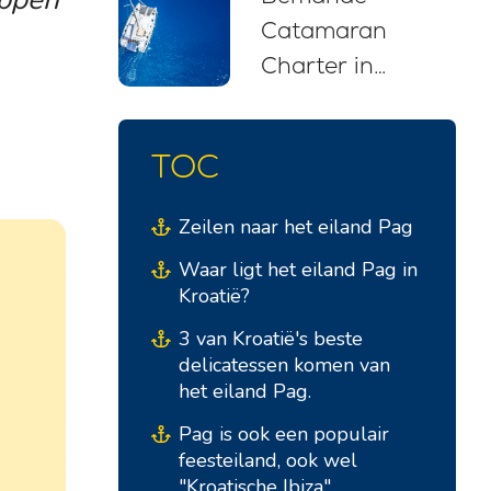
Catamaran
Charter in
Kroatië: Uw
Zorgeloze
TOC
Zeilavontuur
Zeilen naar het eiland Pag
Waar ligt het eiland Pag in
Kroatië?
3 van Kroatië's beste
delicatessen komen van
het eiland Pag.
Pag is ook een populair
feesteiland, ook wel
"Kroatische Ibiza"