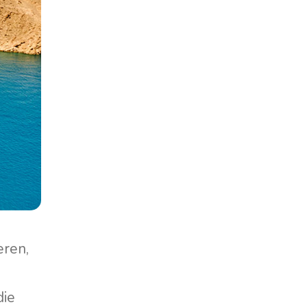
eren,
die