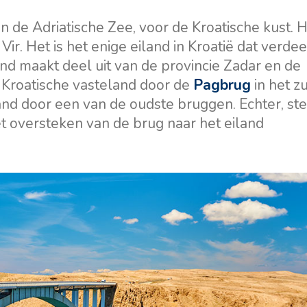
Flottielje Jachtverhuur
Zeilregio Split
an de Adriatische Zee, voor de Kroatische kust. H
Valovie -
Trogir
r. Het is het enige eiland in Kroatië dat verdee
Afstandszeilassistent
Dubrovnik Zeilregio
and maakt deel uit van de provincie Zadar en de
Bali catamarans te huur
Istrië Zeilregio
t Kroatische vasteland door de
Pagbrug
in het z
and door een van de oudste bruggen. Echter, st
Zeilregio Kvarner
 oversteken van de brug naar het eiland