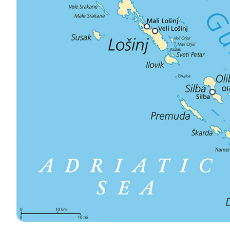
Contact
Onze Vloot
Nieuws / Blog
Zeilboten
Over ons
Motorboten
Partners
Catamarans
Veelgestelde Vragen
Motorcatamarans