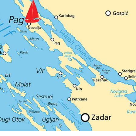
Diensten
Bestemmingen
Bareboat Jachtverhuur
Zeilregio Zadar
Biograd na Moru
Jachtcharter met Schipper
Šibenik Zeilregio
Luxe Bemande
Vodice
Jachtverhuur
Rogoznica