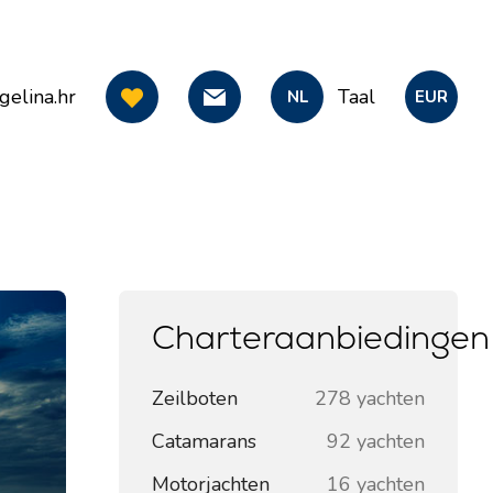
gelina.hr
Taal
NL
EUR
Charteraanbiedingen
Zeilboten
278 yachten
Catamarans
92 yachten
Motorjachten
16 yachten