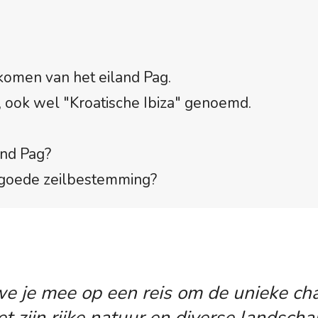
 komen van het eiland Pag.
d, ook wel "Kroatische Ibiza" genoemd.
and Pag?
 goede zeilbestemming?
e je mee op een reis om de unieke ch
t zijn rijke natuur en diverse landsch