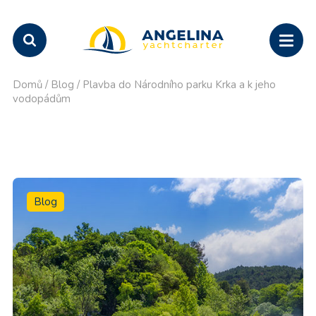
Domů
/
Blog
/
Plavba do Národního parku Krka a k jeho
vodopádům
Blog