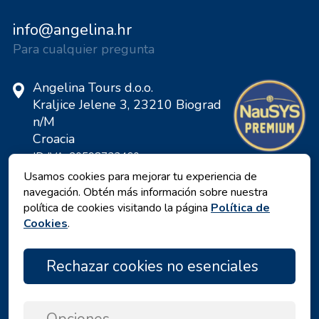
info@angelina.hr
Para cualquier pregunta
Angelina Tours d.o.o.
Kraljice Jelene 3, 23210 Biograd
n/M
Croacia
ID IVA: 20598733460
ID: HR-AB-23-060130534, MB:
Usamos cookies para mejorar tu experiencia de
0650676
navegación. Obtén más información sobre nuestra
política de cookies visitando la página
Política de
Cookies
.
Rechazar cookies no esenciales