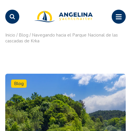
Inicio
/
Blog
/
Navegando hacia el Parque Nacional de las
cascadas de Krka
Blog