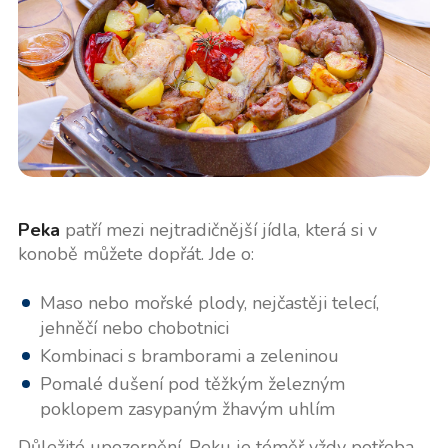
Peka
patří mezi nejtradičnější jídla, která si v
konobě můžete dopřát. Jde o:
Maso nebo mořské plody, nejčastěji telecí,
jehněčí nebo chobotnici
Kombinaci s bramborami a zeleninou
Pomalé dušení pod těžkým železným
poklopem zasypaným žhavým uhlím
Důležité upozornění. Peku je téměř vždy potřeba