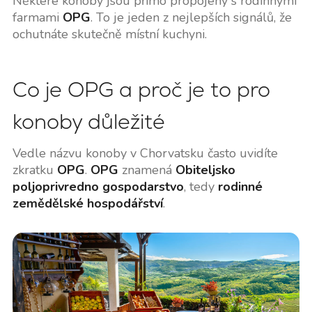
Některé konoby jsou přímo propojeny s rodinnými
farmami
OPG
. To je jeden z nejlepších signálů, že
ochutnáte skutečně místní kuchyni.
Co je OPG a proč je to pro
konoby důležité
Vedle názvu konoby v Chorvatsku často uvidíte
zkratku
OPG
.
OPG
znamená
Obiteljsko
poljoprivredno gospodarstvo
, tedy
rodinné
zemědělské hospodářství
.