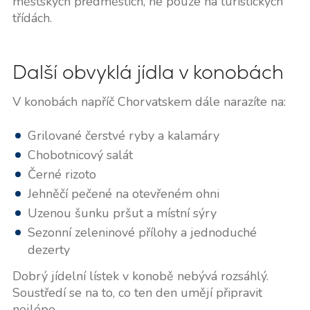
městských předměstích, ne pouze na turistických
třídách.
Další obvyklá jídla v konobách
V konobách napříč Chorvatskem dále narazíte na:
Grilované čerstvé ryby a kalamáry
Chobotnicový salát
Černé rizoto
Jehněčí pečené na otevřeném ohni
Uzenou šunku pršut a místní sýry
Sezonní zeleninové přílohy a jednoduché
dezerty
Dobrý jídelní lístek v konobě nebývá rozsáhlý.
Soustředí se na to, co ten den umějí připravit
nejlépe.