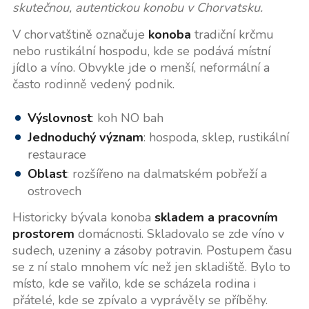
skutečnou, autentickou konobu v Chorvatsku.
V chorvatštině označuje
konoba
tradiční krčmu
nebo rustikální hospodu, kde se podává místní
jídlo a víno. Obvykle jde o menší, neformální a
často rodinně vedený podnik.
Výslovnost
: koh NO bah
Jednoduchý význam
: hospoda, sklep, rustikální
restaurace
Oblast
: rozšířeno na dalmatském pobřeží a
ostrovech
Historicky bývala konoba
skladem a pracovním
prostorem
domácnosti. Skladovalo se zde víno v
sudech, uzeniny a zásoby potravin. Postupem času
se z ní stalo mnohem víc než jen skladiště. Bylo to
místo, kde se vařilo, kde se scházela rodina i
přátelé, kde se zpívalo a vyprávěly se příběhy.