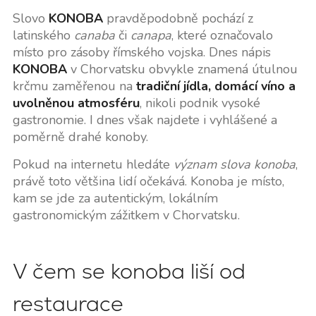
Slovo
KONOBA
pravděpodobně pochází z
latinského
canaba
či
canapa
, které označovalo
místo pro zásoby římského vojska. Dnes nápis
KONOBA
v Chorvatsku obvykle znamená útulnou
krčmu zaměřenou na
tradiční jídla, domácí víno a
uvolněnou atmosféru
, nikoli podnik vysoké
gastronomie. I dnes však najdete i vyhlášené a
poměrně drahé konoby.
Pokud na internetu hledáte
význam slova konoba
,
právě toto většina lidí očekává. Konoba je místo,
kam se jde za autentickým, lokálním
gastronomickým zážitkem v Chorvatsku.
V čem se konoba liší od
restaurace