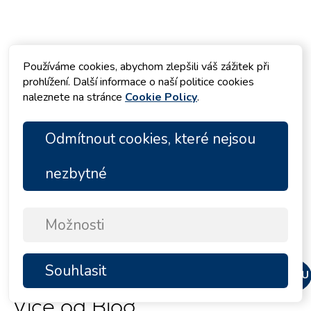
Používáme cookies, abychom zlepšili váš zážitek při
Nabídky pronájmu
prohlížení. Další informace o naší politice cookies
naleznete na stránce
Cookie Policy
.
Plachetnice
278 jachty
Odmítnout cookies, které nejsou
Katamarány
92 jachty
Motorové jachty
16 jachty
nezbytné
Motorové lodě
11 jachty
Motorové katamarány
3 jachty
Možnosti
Zobrazit všechny jachty
Souhlasit
NAHORU
Více od Blog