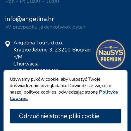
Pon - Pt 08:00 - 16:00
info@angelina.hr
W przypadku jakichkolwiek pytań
Angelina Tours d.o.o.
Kraljice Jelene 3, 23210 Biograd
n/M
Chorwacja
VAT ID: 20598733460
ID: HR-AB-23-060130534, MB:
Używamy plików cookie, aby ulepszyć Twoje
0650676
doświadczenie przeglądania. Dowiedz się więcej o
naszej polityce cookies, odwiedzając stronę
Polityka
Cookies
.
Odrzuć nieistotne pliki cookie