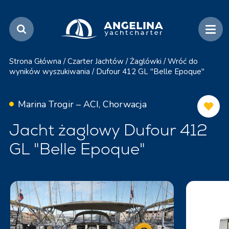
Strona Główna
/
Czarter Jachtów
/
Żaglówki
/
Wróć do
wyników wyszukiwania
/
Dufour 412 GL "Belle Epoque"
Marina Trogir – ACI, Chorwacja
Jacht żaglowy Dufour 412
GL "Belle Epoque"