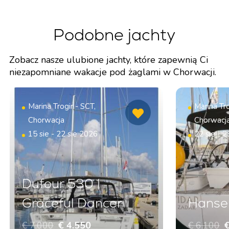
Podobne jachty
Zobacz nasze ulubione jachty, które zapewnią Ci
niezapomniane wakacje pod żaglami w Chorwacji.
Marina Trogir - SCT,
Marina Tro
Chorwacja
Chorwacj
15 sie - 22 sie 2026
22 sie - 2
Dufour 530 |
Graceful Dancer
Hanse 
€ 7.000
€ 4.550
€ 6.100
€