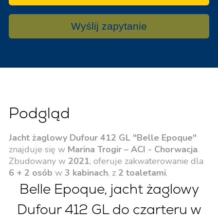
Wyślij zapytanie
Podgląd
Jacht żaglowy Dufour 412 GL "Belle Epoque"
znajduje się w
Marina Trogir – ACI - Chorwacja
.
Zbudowany w
2021
, oferuje zakwaterowanie dla
6 + 2 osób
w
3 kabinach
, z
2 toaletami
.
Belle Epoque, jacht żaglowy
Dufour 412 GL do czarteru w