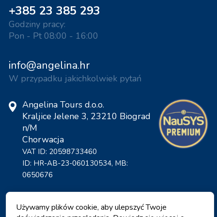
+385 23 385 293
Godziny pracy:
Pon - Pt 08:00 - 16:00
info@angelina.hr
W przypadku jakichkolwiek pytań
Angelina Tours d.o.o.
Kraljice Jelene 3, 23210 Biograd
n/M
Chorwacja
VAT ID: 20598733460
ID: HR-AB-23-060130534, MB:
0650676
Używamy plików cookie, aby ulepszyć Twoje