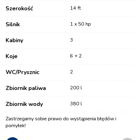
Szerokość
14 ft
Silnik
1 x 50 hp
Kabiny
3
Koje
6 + 2
WC/Prysznic
2
Zbiornik paliwa
200 l
Zbiornik wody
380 l
Zastrzegamy sobie prawo do wystąpienia błędów i
pomyłek!