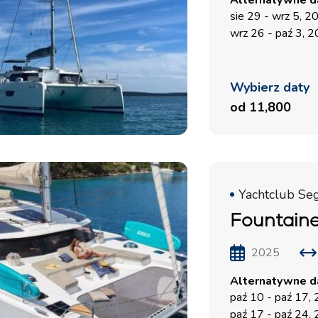
Alternatywne da
sie 29 - wrz 5, 2
wrz 26 - paź 3, 
Wybierz daty
od 11,800
Yachtclub Seg
Fountaine
2025
Alternatywne da
paź 10 - paź 17,
paź 17 - paź 24,