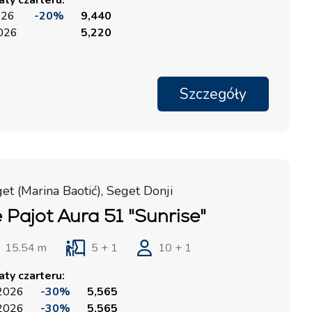
ty czarteru:
026
-20%
9,440
2026
5,220
Szczegóły
et (Marina Baotić), Seget Donji
 Pajot Aura 51 "Sunrise"
15.54 m
5 + 1
10 + 1
ty czarteru:
 2026
-30%
5,565
 2026
-30%
5,565