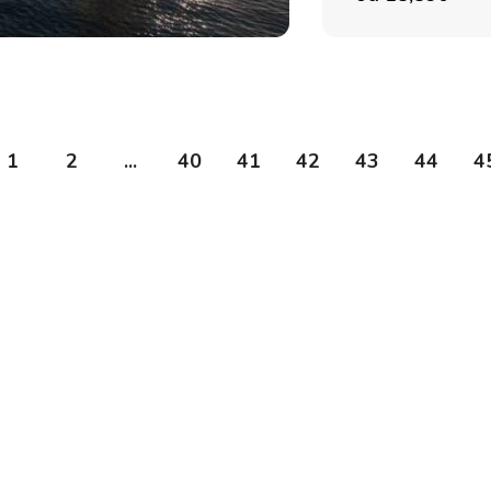
Region Żeglarski Istria
Czarter katamaranów Bali
Region Żeglarski Kvarner
1
2
...
40
41
42
43
44
4