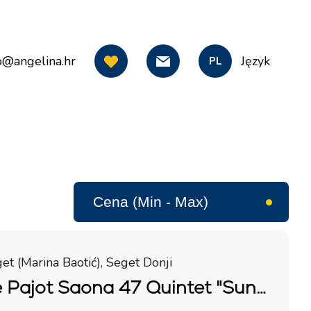
o@angelina.hr
Język
PL
et (Marina Baotić), Seget Donji
Fountaine Pajot Saona 47 Quintet "Sunny Wave"