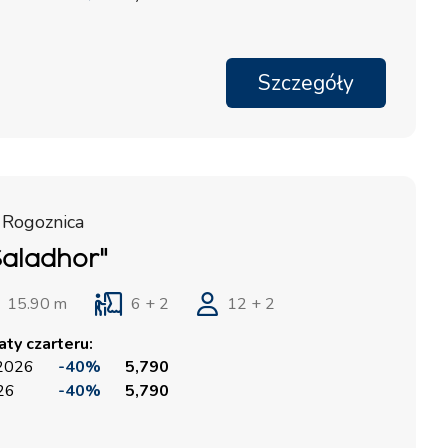
Szczegóły
 Rogoznica
Saladhor"
15.90 m
6 + 2
12 + 2
ty czarteru:
 2026
-40%
5,790
026
-40%
5,790