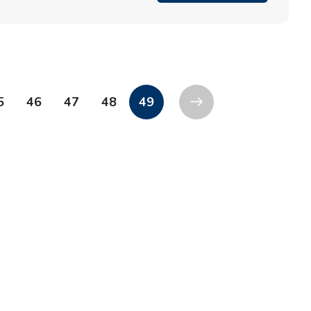
Marina Punat, Krk
Marina Losinj, Mali Lošinj
5
46
47
48
49