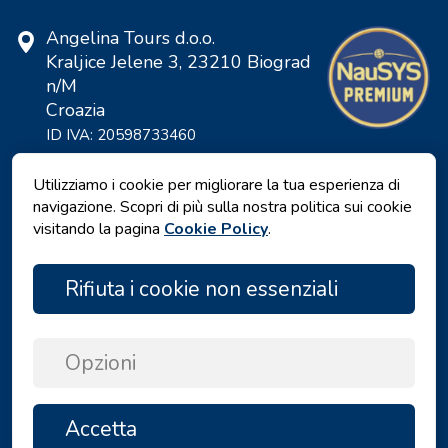
Angelina Tours d.o.o.
Kraljice Jelene 3, 23210 Biograd
n/M
Croazia
ID IVA: 20598733460
ID: HR-AB-23-060130534, MB:
0650676
Utilizziamo i cookie per migliorare la tua esperienza di
navigazione. Scopri di più sulla nostra politica sui cookie
visitando la pagina
Cookie Policy
.
Rifiuta i cookie non essenziali
Opzioni
Informativa sulla privacy
|
Termini e Condizioni
|
Accetta
SU
Copyright © 2026 by Angelina Tours d.o.o.