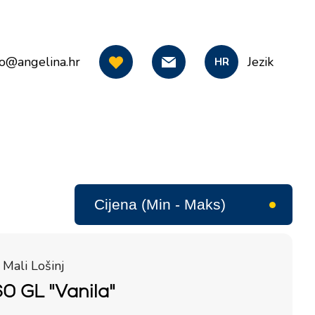
fo@angelina.hr
Jezik
HR
 Mali Lošinj
0 GL "Vanila"