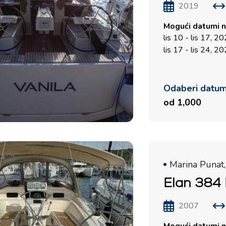
2019
Mogući datumi n
lis 10 - lis 17, 2
lis 17 - lis 24, 2
Odaberi datu
od 1,000
Marina Punat,
Elan 384 
2007