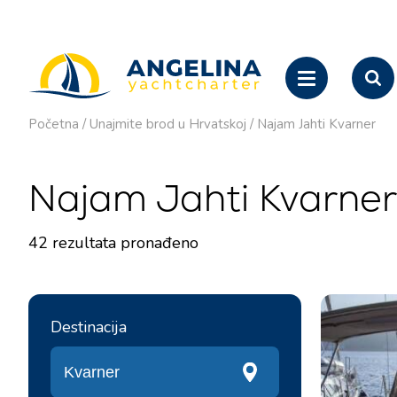
Početna
/
Unajmite brod u Hrvatskoj
/
Najam Jahti Kvarner
Najam Jahti Kvarner
42
rezultata pronađeno
Destinacija