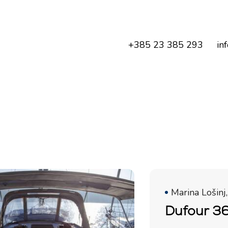
+385 23 385 293
in
Marina Lošinj,
Dufour 36