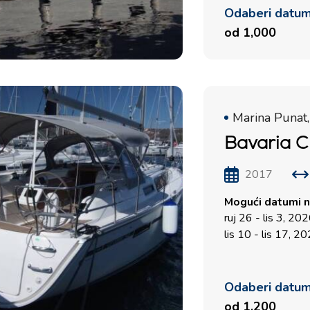
Odaberi datu
od 1,000
Usluge
Destinacije
Marina Punat,
Najam bez posade
Zadarska Regija
Bavaria C
Biograd na Moru
Najam sa skiperom
Šibenska regija
2017
Najam s posadom
Vodice
Charter Management
Rogoznica
Mogući datumi n
ruj 26 - lis 3, 20
Valovie - Asistent za
Splitska regija
lis 10 - lis 17, 2
Jedrenje
Trogir
Bali katamarani za najam
Dubrovnik
Odaberi datu
Istra
od 1,200