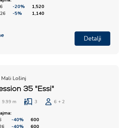
ajma:
26
-20%
1,520
026
-5%
1,140
me
Detalji
 Mali Lošinj
ession 35 "Essi"
9.99 m
3
6 + 2
ajma:
6
-40%
600
026
-40%
600