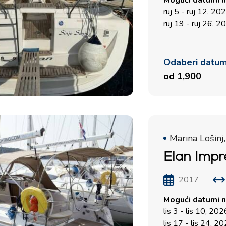
Mogući datumi n
ruj 5 - ruj 12, 20
ruj 19 - ruj 26, 2
Odaberi datu
od 1,900
Marina Lošinj,
Elan Impr
2017
Mogući datumi n
lis 3 - lis 10, 202
lis 17 - lis 24, 2