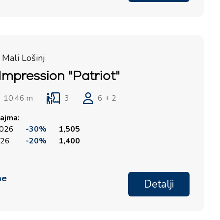
Komolac
Marina Punat, Krk
Marina Lošinj, Mali Lošinj
 Mali Lošinj
Impression "Patriot"
10.46 m
3
6 + 2
ajma:
2026
-30%
1,505
026
-20%
1,400
me
Detalji