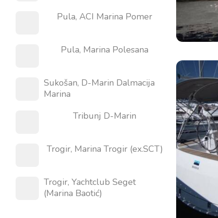
Pula, ACI Marina Pomer
Pula, Marina Polesana
Kontakt
Tražilica plovila
Sukošan, D-Marin Dalmacija
Novosti / Blog
Jedrilice
Marina
O nama
Motorni brodovi
Tribunj D-Marin
Partneri
Katamarani
Često postavljana pitanja
Motorni katamarani
Trogir, Marina Trogir (ex.SCT)
Motorne jahte
Trogir, Yachtclub Seget
(Marina Baotić)