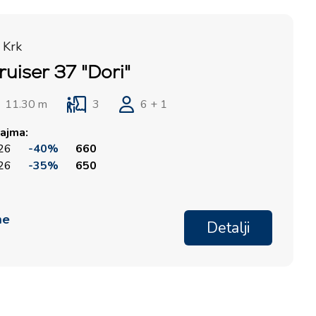
 Krk
uiser 37 "Dori"
11.30 m
3
6 + 1
ajma:
026
-40%
660
026
-35%
650
me
Detalji