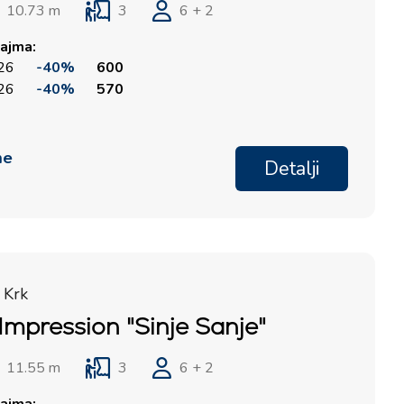
10.73 m
3
6 + 2
ajma:
026
-40%
600
026
-40%
570
me
Detalji
 Krk
Impression "Sinje Sanje"
11.55 m
3
6 + 2