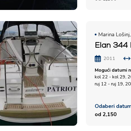
Kvarner
Marina Lošinj,
Elan 344 
2011
Mogući datumi n
kol 22 - kol 29, 
ruj 12 - ruj 19, 2
Odaberi datu
od 2,150