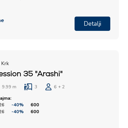
me
Detalji
 Krk
ession 35 "Arashi"
9.99 m
3
6 + 2
ajma:
026
-40%
600
026
-40%
600