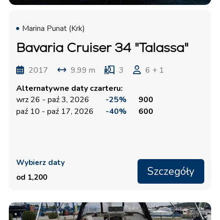
Marina Punat (Krk)
Bavaria Cruiser 34 "Talassa"
2017
9.99 m
3
6 + 1
Alternatywne daty czarteru:
wrz 26 - paź 3, 2026
-25%
900
paź 10 - paź 17, 2026
-40%
600
Wybierz daty
Szczegóły
od 1,200