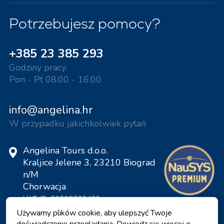
Potrzebujesz pomocy?
+385 23 385 293
Godziny pracy:
Pon - Pt 08:00 - 16:00
info@angelina.hr
W przypadku jakichkolwiek pytań
Angelina Tours d.o.o.
Kraljice Jelene 3, 23210 Biograd
n/M
Chorwacja
VAT ID: 20598733460
ID: HR-AB-23-060130534, MB:
Używamy plików cookie, aby ulepszyć Twoje
0650676