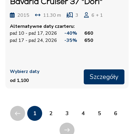
Bavaria Cruiser 37 "Dori"
2015
11.30 m
3
6 + 1
Alternatywne daty czarteru:
paź 10 - paź 17, 2026
-40%
660
paź 17 - paź 24, 2026
-35%
650
Wybierz daty
Szczegóły
od 1,100
1
2
3
4
5
6