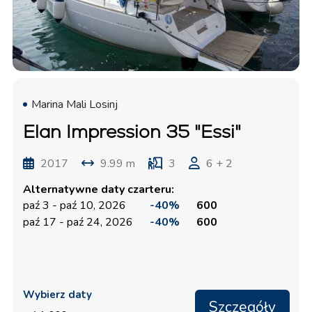
Marina Mali Losinj
Elan Impression 35 "Essi"
2017
9.99 m
3
6 + 2
Alternatywne daty czarteru:
paź 3 - paź 10, 2026
-40%
600
paź 17 - paź 24, 2026
-40%
600
Wybierz daty
Szczegóły