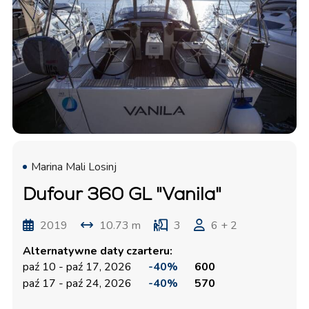
Marina Mali Losinj
Dufour 360 GL "Vanila"
2019
10.73 m
3
6 + 2
Alternatywne daty czarteru:
paź 10 - paź 17, 2026
-40%
600
paź 17 - paź 24, 2026
-40%
570