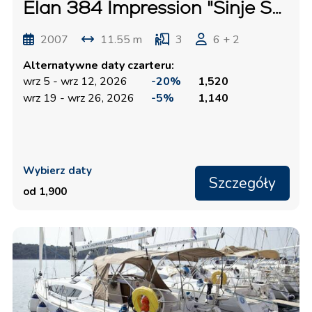
Elan 384 Impression "Sinje Sanje"
2007
11.55 m
3
6 + 2
Alternatywne daty czarteru:
wrz 5 - wrz 12, 2026
-20%
1,520
wrz 19 - wrz 26, 2026
-5%
1,140
Wybierz daty
Szczegóły
od 1,900