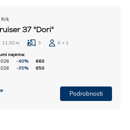
 Krk
uiser 37 "Dori"
11.30 m
3
6 + 1
tumi najema:
 2026
-40%
660
 2026
-35%
650
me
Podrobnosti