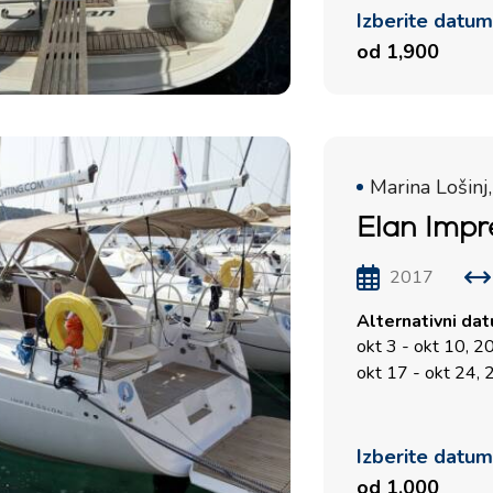
Izberite datu
od 1,900
Storitve
Destinacije
Najem jadrnice brez
Zadarska regija za jadranje
Marina Lošinj,
posadke
Biograd na Moru
Elan Impr
Najem jadrnice s skiperjem
Šibeniška regija za jadranje
Vodice
Luksuzni najem jahte s
2017
Rogoznica
posadko
Alternativni da
Split Jadralska Regija
Flotila najem jadrnic
okt 3 - okt 10, 
Trogir
okt 17 - okt 24,
Naložba v jahte
Dubrovniška jadralska
Valovie - Oddaljeni
regija
Pomočnik za Jadranje
Izberite datu
Istrska regija za jadranje
od 1,000
Katamarani Bali za čarter