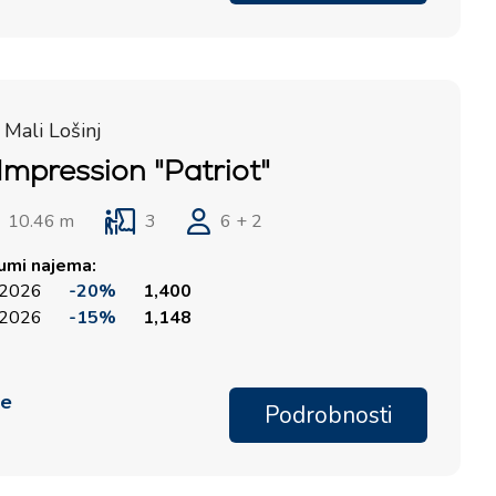
Marina Lošinj, Mali Lošinj
 Mali Lošinj
Impression "Patriot"
10.46 m
3
6 + 2
tumi najema:
 2026
-20%
1,400
 2026
-15%
1,148
me
Podrobnosti