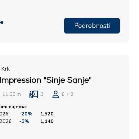
me
Podrobnosti
 Krk
Impression "Sinje Sanje"
11.55 m
3
6 + 2
tumi najema:
2026
-20%
1,520
 2026
-5%
1,140