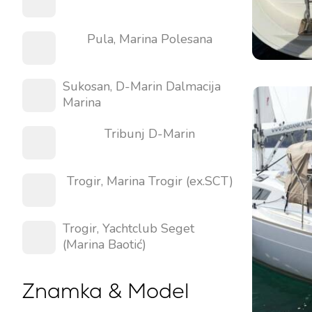
Pula, Marina Polesana
Kontakt
Naša Flota
Sukosan, D-Marin Dalmacija
Marina
Novice / Blog
Jadrnice
O nas
Motorni čolni
Tribunj D-Marin
Partnerji
Katamarani
Pogosta Vprašanja
Trogir, Marina Trogir (ex.SCT)
Motorni katamarani
Trogir, Yachtclub Seget
(Marina Baotić)
Znamka & Model