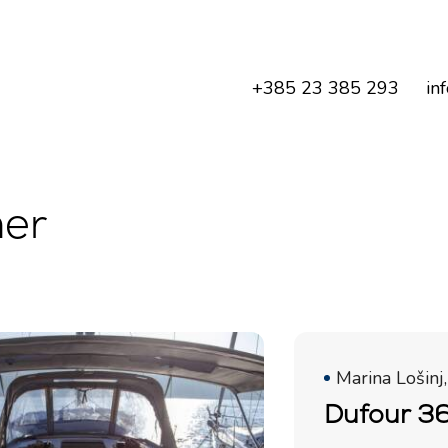
+385 23 385 293
in
ner
Marina Lošinj,
Dufour 36