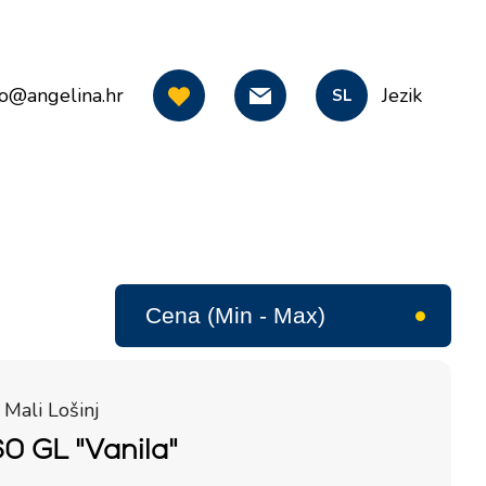
fo@angelina.hr
Jezik
SL
 Mali Lošinj
0 GL "Vanila"