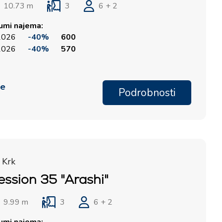
10.73 m
3
6 + 2
tumi najema:
 2026
-40%
600
 2026
-40%
570
me
Podrobnosti
 Krk
ession 35 "Arashi"
9.99 m
3
6 + 2