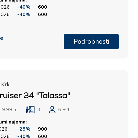
tumi najema:
 2026
-40%
600
 2026
-40%
600
me
Podrobnosti
 Krk
ruiser 34 "Talassa"
9.99 m
3
6 + 1
tumi najema:
2026
-25%
900
 2026
-40%
600