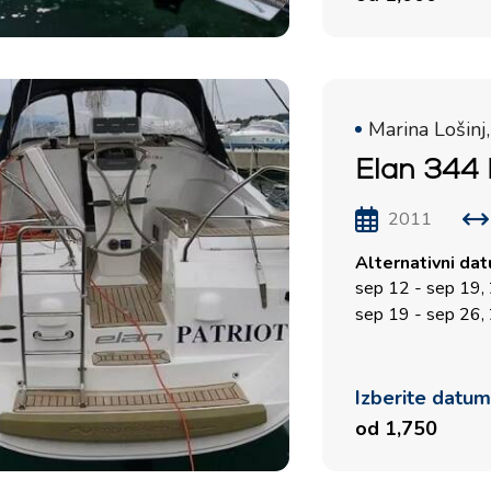
Kvarnerska regija za
jadranje
Marina Lošinj,
Elan 344 
2011
Alternativni da
sep 12 - sep 19,
sep 19 - sep 26,
Izberite datu
od 1,750