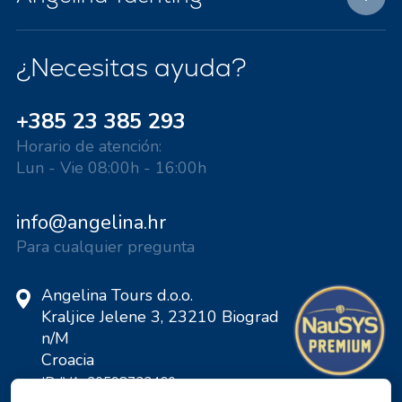
¿Necesitas ayuda?
+385 23 385 293
Horario de atención:
Lun - Vie 08:00h - 16:00h
info@angelina.hr
Para cualquier pregunta
Angelina Tours d.o.o.
Kraljice Jelene 3, 23210 Biograd
n/M
Croacia
ID IVA: 20598733460