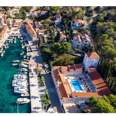
Servicios
Destinos
Alquiler de Yates sin
Región de Navegación de
Tripulación
Zadar
Biograd na Moru
Alquiler de Yates con
Patrón
Región de Navegación de
Šibenik
Alquiler de Yates de Lujo
Vodice
con Tripulación
Rogoznica
Alquiler de Yates en