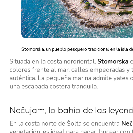
Stomorska, un pueblo pesquero tradicional en la isla d
Situada en la costa nororiental,
Stomorska
e
colores frente al mar, calles empedradas y 
auténtica. La pequeña marina admite yates 
una escapada costera tranquila.
Nečujam, la bahía de las leyen
En la costa norte de Šolta se encuentra
Neč
vegetación, es ideal para nadar, bucear con