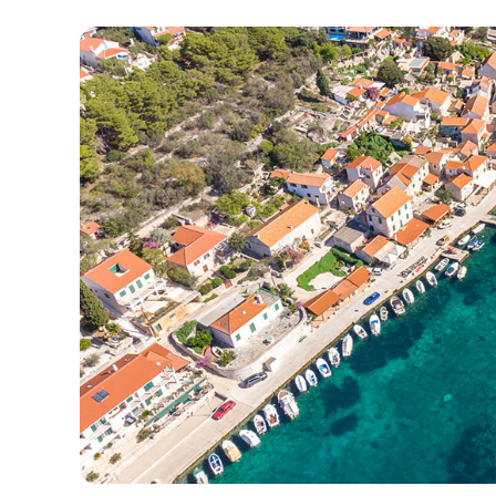
Contacto
Nuestra Flota
Noticias / Blog
Barcos de Vela
Sobre nosotros
Barcos a Motor
Socios
Catamaranes
Preguntas Frecuentes
Catamaranes a Motor
Yates a motor