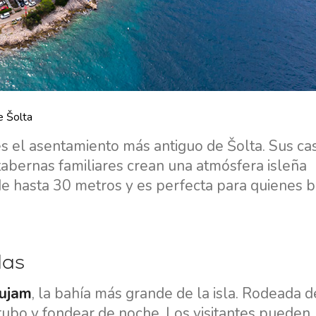
e Šolta
s el asentamiento más antiguo de Šolta. Sus ca
tabernas familiares crean una atmósfera isleña
de hasta 30 metros y es perfecta para quienes 
das
ujam
, la bahía más grande de la isla. Rodeada d
 tubo y fondear de noche. Los visitantes pueden