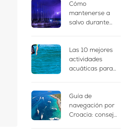
Cómo
náutico, paradas
mantenerse a
para nadar y
salvo durante
consejos de
una tormenta
amarre
eléctrica
Las 10 mejores
mientras navega
actividades
en Croacia: 5
acuáticas para
prácticas
disfrutar durante
esenciales
un chárter de
Guía de
yate en Croacia
navegación por
Croacia: consejos
expertos, rutas y