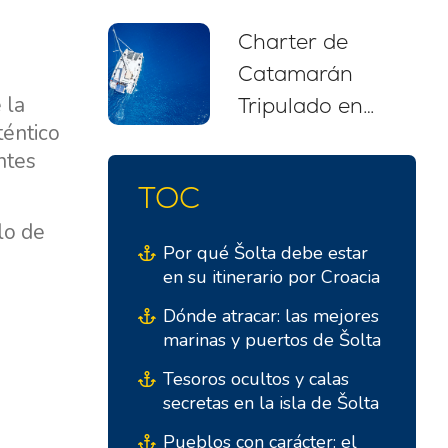
recomendaciones
Charter de
para
Catamarán
principiantes
 la
Tripulado en
(2026)
téntico
Croacia: Tu
ntes
Escapada de
TOC
Navegación Sin
lo de
Estrés
Por qué Šolta debe estar
en su itinerario por Croacia
Dónde atracar: las mejores
marinas y puertos de Šolta
Tesoros ocultos y calas
secretas en la isla de Šolta
Pueblos con carácter: el