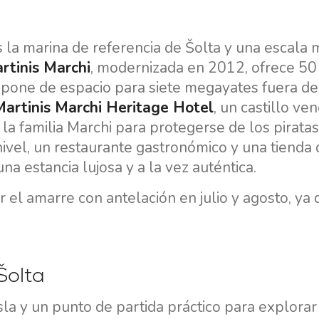
Región de Navegación de
Flotilla
Split
Valovie - Asistente de
Trogir
 es la marina de referencia de Šolta y una escala
Navegación Remota
rtinis Marchi
, modernizada en 2012, ofrece 50
Región de Navegación de
spone de espacio para siete megayates fuera de
Alquiler de catamaranes
Dubrovnik
Bali
Martinis Marchi Heritage Hotel
, un castillo ve
Región de Navegación de
 la familia Marchi para protegerse de los piratas
Istria
 nivel, un restaurante gastronómico y una tienda
Región de Navegación de
a estancia lujosa y a la vez auténtica.
Kvarner
el amarre con antelación en julio y agosto, ya 
Šolta
isla y un punto de partida práctico para explorar