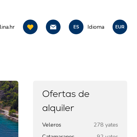
ina.hr
Idioma
ES
EUR
Ofertas de
alquiler
Veleros
278 yates
Catamaranes
92 yates