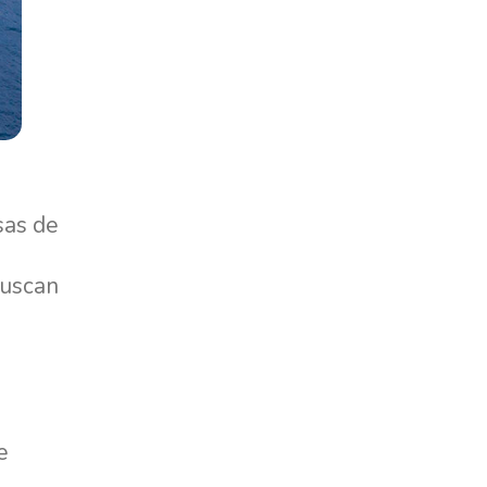
sas de
buscan
e