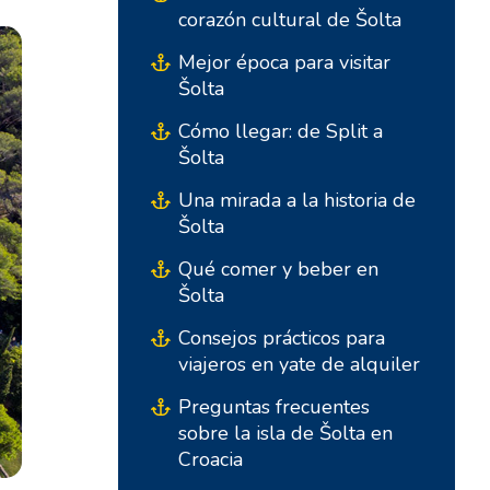
corazón cultural de Šolta
Mejor época para visitar
Šolta
Cómo llegar: de Split a
Šolta
Una mirada a la historia de
Bases del Sur
Bases Centrales
Šolta
Qué comer y beber en
Marina Kremik, Primošten
Marina Šangulin, Biograd
Šolta
Marina Frapa, Rogoznica
ACI Marina Vodice
Consejos prácticos para
viajeros en yate de alquiler
Club Náutico Seget -
D-Marin Dalmacija,
Marina Baotic
Sukošan
Preguntas frecuentes
sobre la isla de Šolta en
Marina Trogir - ACI
Bases del Norte
Croacia
Marina Trogir - SCT