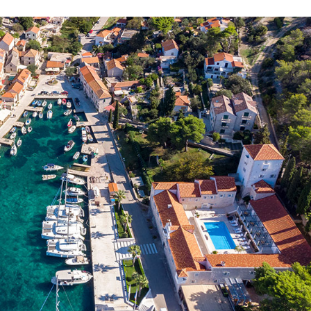
Storitve
Destinacije
Najem jadrnice brez
Zadarska regija za jadranje
posadke
Biograd na Moru
Najem jadrnice s skiperjem
Šibeniška regija za jadranje
Vodice
Luksuzni najem jahte s
Rogoznica
posadko