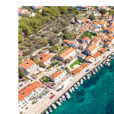
Kontakt
Naša Flota
Novice / Blog
Jadrnice
O nas
Motorni čolni
Partnerji
Katamarani
Pogosta Vprašanja
Motorni katamarani