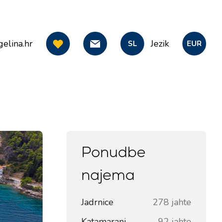
elina.hr
Jezik
SL
EUR
Ponudbe
najema
Jadrnice
278 jahte
Katamarani
92 jahte