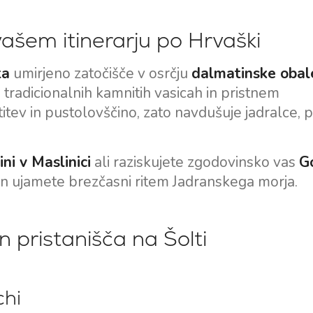
vašem itinerarju po Hrvaški
ta
umirjeno zatočišče v osrčju
dalmatinske obal
, tradicionalnih kamnitih vasicah in pristnem
tev in pustolovščino, zato navdušuje jadralce, 
ni v Maslinici
ali raziskujete zgodovinsko vas
G
 in ujamete brezčasni ritem Jadranskega morja.
in pristanišča na Šolti
chi