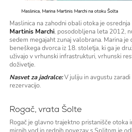
Maslinica, Marina Martinis Marchi na otoku Šolta
Maslinica na zahodni obali otoka je osrednja 
Martinis Marchi
, posodobljena leta 2012, n
sedem megajaht zunaj valobrana. Marina je
beneškega dvorca iz 18. stoletja, ki ga je dr
uživajo v vrhunski infrastrukturi, vrhunski rest
doživetje.
Nasvet za jadralce:
V juliju in avgustu zara
rezervacijo.
Rogač, vrata Šolte
Rogač je glavno trajektno pristanišče otoka i
mirnih vod in rednih povezav s Splitom je od