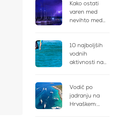
Kako ostati
postanki za
varen med
kopanje in
nevihto med
nasveti za
jadranjem na
privez
Hrvaškem: 5
10 najboljših
ključnih
vodnih
priporočil
aktivnosti na
najemu jahte
na Hrvaškem
Vodič po
jadranju na
Hrvaškem:
strokovni