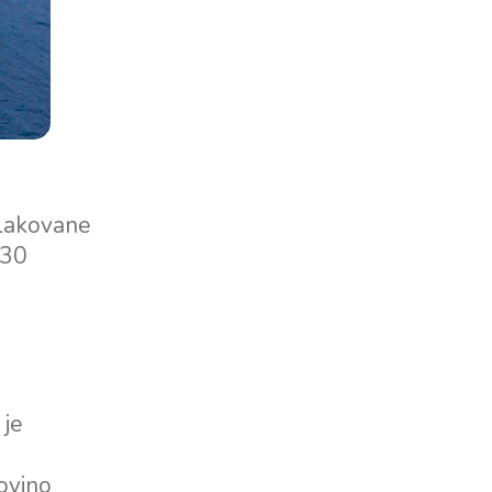
 tlakovane
 30
 je
dovino