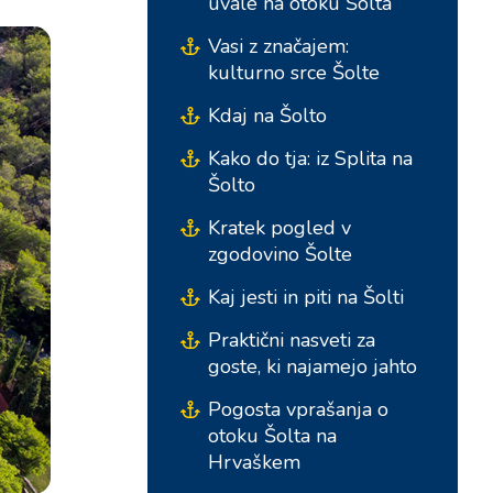
uvale na otoku Šolta
Vasi z značajem:
kulturno srce Šolte
Kdaj na Šolto
Kako do tja: iz Splita na
Šolto
Kratek pogled v
zgodovino Šolte
Južne baze
Osrednje baze
Kaj jesti in piti na Šolti
Praktični nasveti za
Marina Kremik, Primošten
Marina Šangulin, Biograd
goste, ki najamejo jahto
Marina Frapa, Rogoznica
ACI Marina Vodice
Pogosta vprašanja o
Yachtklub Seget - Marina
D-Marin Dalmacija,
otoku Šolta na
Baotić
Sukošan
Hrvaškem
Marina Trogir - ACI