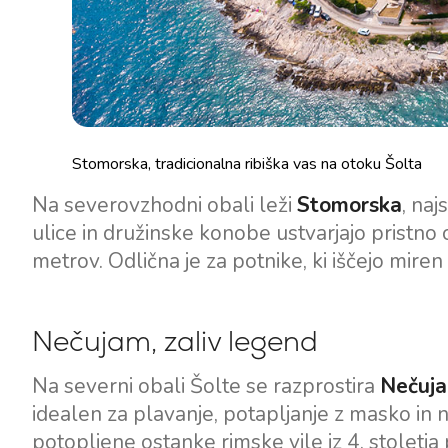
Stomorska, tradicionalna ribiška vas na otoku Šolta
Na severovzhodni obali leži
Stomorska
, naj
ulice in družinske konobe ustvarjajo pristn
metrov. Odlična je za potnike, ki iščejo mire
Nečujam, zaliv legend
Na severni obali Šolte se razprostira
Nečuj
idealen za plavanje, potapljanje z masko in n
potopljene ostanke rimske vile iz 4. stoletja