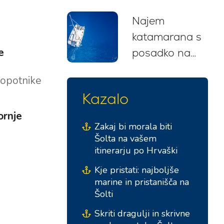
nasveti, trase
Najem
in priporočila
katamarana s
za začetnike
e
posadko na
(2026)
Hrvaškem: Vaš
popotnike
brezskrben
Kazalo
jadralski
ornje
pobeg
Zakaj bi morala biti
Šolta na vašem
itinerarju po Hrvaški
Kje pristati: najboljše
marine in pristanišča na
Šolti
Skriti dragulji in skrivne