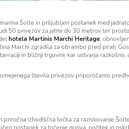
Split Jadralska Regija
Flotila najem jadrnic
Trogir
Naložba v jahte
Dubrovniška jadralska
marina Šolte in priljubljen postanek med jadralc
Valovie - Oddaljeni
regija
udi 50 privezov za jahte do 30 metrov ter prosto
Pomočnik za Jadranje
 del
hotela Martinis Marchi Heritage
, obnovlje
Istrska regija za jadranje
Katamarani Bali za čarter
užina Marchi zgradila za obrambo pred pirati. Gos
Kvarnerska regija za
avraciji in bližnji trgovini, kar ustvarja razkošno, 
jadranje
di omejenega števila privezov priporočamo pred
n priročna izhodiščna točka za raziskovanje Šolte
ličen postanek za točenje goriva, počitek in osk