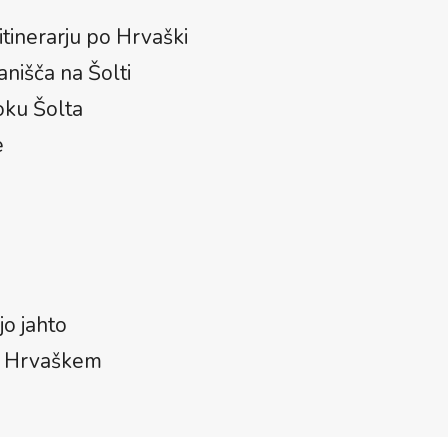
itinerarju po Hrvaški
tanišča na Šolti
toku Šolta
e
jo jahto
na Hrvaškem