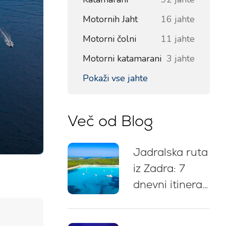
Motornih Jaht
16 jahte
Motorni čolni
11 jahte
Motorni katamarani
3 jahte
Pokaži vse jahte
Več od Blog
Jadralska ruta
iz Zadra: 7
dnevni itinerar,
zemljevid
plovbe,