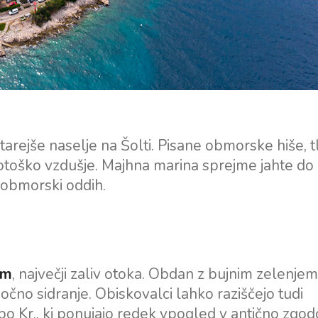
starejše naselje na Šolti. Pisane obmorske hiše,
o otoško vzdušje. Majhna marina sprejme jahte do
n obmorski oddih.
am
, največji zaliv otoka. Obdan z bujnim zelenjem
očno sidranje. Obiskovalci lahko raziščejo tudi
 po Kr., ki ponujajo redek vpogled v antično zgo