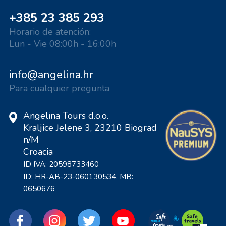
+385 23 385 293
Horario de atención:
Lun - Vie 08:00h - 16:00h
info@angelina.hr
Para cualquier pregunta
Angelina Tours d.o.o.
Kraljice Jelene 3, 23210 Biograd
n/M
Croacia
ID IVA: 20598733460
ID: HR-AB-23-060130534, MB:
0650676