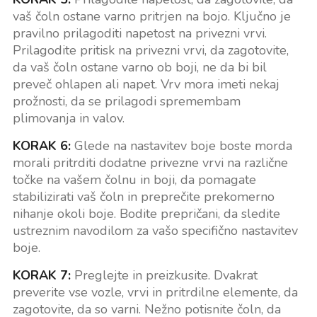
vaš čoln ostane varno pritrjen na bojo. Ključno je
pravilno prilagoditi napetost na privezni vrvi.
Prilagodite pritisk na privezni vrvi, da zagotovite,
da vaš čoln ostane varno ob boji, ne da bi bil
preveč ohlapen ali napet. Vrv mora imeti nekaj
prožnosti, da se prilagodi spremembam
plimovanja in valov.
KORAK 6:
Glede na nastavitev boje boste morda
morali pritrditi dodatne privezne vrvi na različne
točke na vašem čolnu in boji, da pomagate
stabilizirati vaš čoln in preprečite prekomerno
nihanje okoli boje. Bodite prepričani, da sledite
ustreznim navodilom za vašo specifično nastavitev
boje.
KORAK 7:
Preglejte in preizkusite. Dvakrat
preverite vse vozle, vrvi in pritrdilne elemente, da
zagotovite, da so varni. Nežno potisnite čoln, da