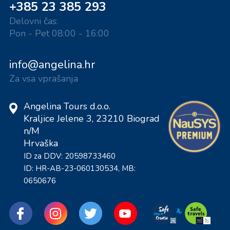
+385 23 385 293
Delovni čas:
Pon - Pet 08:00 - 16:00
info@angelina.hr
Za vsa vprašanja
Angelina Tours d.o.o.
Kraljice Jelene 3, 23210 Biograd
n/M
Hrvaška
ID za DDV: 20598733460
ID: HR-AB-23-060130534, MB:
0650676