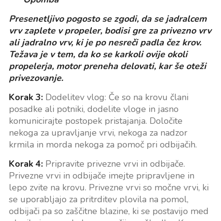
Presenetljivo pogosto se zgodi, da se jadralcem
vrv zaplete v propeler, bodisi gre za privezno vrv
ali jadralno vrv, ki je po nesreči padla čez krov.
Težava je v tem, da ko se karkoli ovije okoli
propelerja, motor preneha delovati, kar še oteži
privezovanje.
Korak 3:
Dodelitev vlog: Če so na krovu člani
posadke ali potniki, dodelite vloge in jasno
komunicirajte postopek pristajanja. Določite
nekoga za upravljanje vrvi, nekoga za nadzor
krmila in morda nekoga za pomoč pri odbijačih.
Korak 4:
Pripravite privezne vrvi in odbijače.
Privezne vrvi in odbijače imejte pripravljene in
lepo zvite na krovu. Privezne vrvi so močne vrvi, ki
se uporabljajo za pritrditev plovila na pomol,
odbijači pa so zaščitne blazine, ki se postavijo med