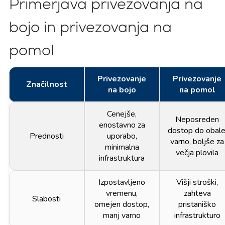
Primerjava privezovanja na
bojo in privezovanja na
pomol
Privezovanje
Privezovanje
Značilnost
na bojo
na pomol
Cenejše,
Neposreden
enostavno za
dostop do obale
Prednosti
uporabo,
varno, boljše za
minimalna
večja plovila
infrastruktura
Izpostavljeno
Višji stroški,
vremenu,
zahteva
Slabosti
omejen dostop,
pristaniško
manj varno
infrastrukturo