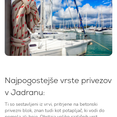
Najpogostejše vrste privezov
v Jadranu:
Ti so sestavljeni iz vrvi, pritrjene na betonski
privezni blok, znan tudi kot potapljač, ki vodi do
pomola ali boje. Obstaja veliko različnih vrst