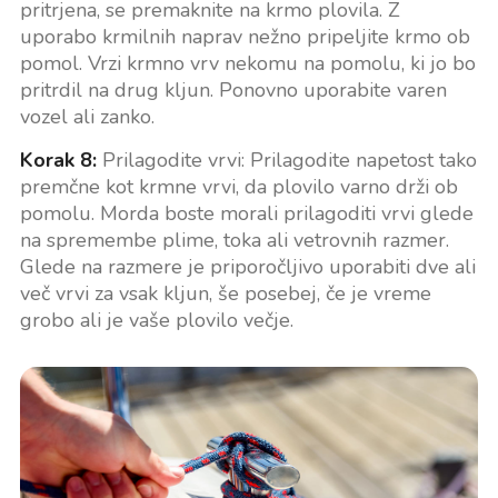
pritrjena, se premaknite na krmo plovila. Z
uporabo krmilnih naprav nežno pripeljite krmo ob
pomol. Vrzi krmno vrv nekomu na pomolu, ki jo bo
pritrdil na drug kljun. Ponovno uporabite varen
vozel ali zanko.
Korak 8:
Prilagodite vrvi: Prilagodite napetost tako
premčne kot krmne vrvi, da plovilo varno drži ob
pomolu. Morda boste morali prilagoditi vrvi glede
na spremembe plime, toka ali vetrovnih razmer.
Glede na razmere je priporočljivo uporabiti dve ali
več vrvi za vsak kljun, še posebej, če je vreme
grobo ali je vaše plovilo večje.