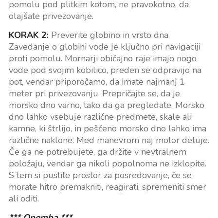
pomolu pod plitkim kotom, ne pravokotno, da
olajšate privezovanje.
KORAK 2:
Preverite globino in vrsto dna.
Zavedanje o globini vode je ključno pri navigaciji
proti pomolu. Mornarji običajno raje imajo nogo
vode pod svojim kobilico, preden se odpravijo na
pot, vendar priporočamo, da imate najmanj 1
meter pri privezovanju. Prepričajte se, da je
morsko dno varno, tako da ga pregledate. Morsko
dno lahko vsebuje različne predmete, skale ali
kamne, ki štrlijo, in peščeno morsko dno lahko ima
različne naklone. Med manevrom naj motor deluje.
Če ga ne potrebujete, ga držite v nevtralnem
položaju, vendar ga nikoli popolnoma ne izklopite.
S tem si pustite prostor za posredovanje, če se
morate hitro premakniti, reagirati, spremeniti smer
ali oditi.
*** Opomba ***