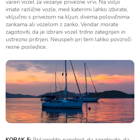
varen vozel za vezanje privezne vrvi. Na voljo
imate različne vozle, med katerimi lahko izbirate,
vključno s privezom na kljun, dvema polovičnima
zankama ali vozelom z zanko. Vendar morate
zagotoviti, da je izbrani vozel trdno zategnjen in
ustrezno pritrjen. Neuspeh pri tem lahko povzroči
resne posledice.
KORAK 5:
Prilagodite napetost, da zagotovite, da