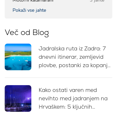
Motorni katamarani
3 jahte
Pokaži vse jahte
Več od Blog
Jadralska ruta iz Zadra: 7
dnevni itinerar, zemljevid
plovbe, postanki za kopanje
in nasveti za privez
Kako ostati varen med
nevihto med jadranjem na
Hrvaškem: 5 ključnih
priporočil