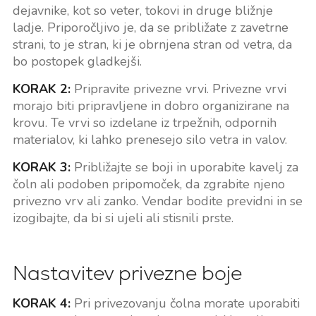
dejavnike, kot so veter, tokovi in druge bližnje
ladje. Priporočljivo je, da se približate z zavetrne
strani, to je stran, ki je obrnjena stran od vetra, da
bo postopek gladkejši.
KORAK 2:
Pripravite privezne vrvi. Privezne vrvi
morajo biti pripravljene in dobro organizirane na
krovu. Te vrvi so izdelane iz trpežnih, odpornih
materialov, ki lahko prenesejo silo vetra in valov.
KORAK 3:
Približajte se boji in uporabite kavelj za
čoln ali podoben pripomoček, da zgrabite njeno
privezno vrv ali zanko. Vendar bodite previdni in se
izogibajte, da bi si ujeli ali stisnili prste.
Nastavitev privezne boje
KORAK 4:
Pri privezovanju čolna morate uporabiti