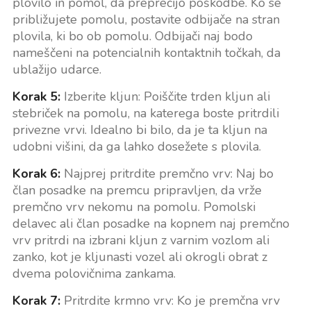
plovilo in pomol, da preprečijo poškodbe. Ko se
približujete pomolu, postavite odbijače na stran
plovila, ki bo ob pomolu. Odbijači naj bodo
nameščeni na potencialnih kontaktnih točkah, da
ublažijo udarce.
Korak 5:
Izberite kljun: Poiščite trden kljun ali
stebriček na pomolu, na katerega boste pritrdili
privezne vrvi. Idealno bi bilo, da je ta kljun na
udobni višini, da ga lahko dosežete s plovila.
Korak 6:
Najprej pritrdite premčno vrv: Naj bo
član posadke na premcu pripravljen, da vrže
premčno vrv nekomu na pomolu. Pomolski
delavec ali član posadke na kopnem naj premčno
vrv pritrdi na izbrani kljun z varnim vozlom ali
zanko, kot je kljunasti vozel ali okrogli obrat z
dvema polovičnima zankama.
Korak 7:
Pritrdite krmno vrv: Ko je premčna vrv