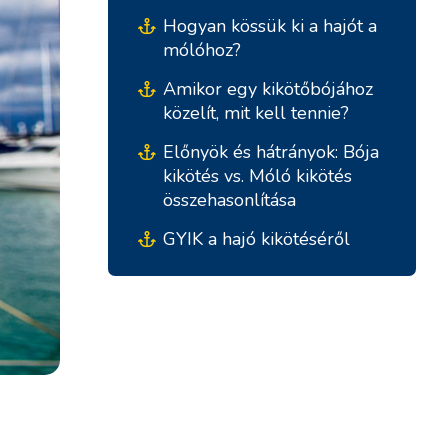
Hogyan kössük ki a hajót a
mólóhoz?
Amikor egy kikötőbójához
közelít, mit kell tennie?
Előnyök és hátrányok: Bója
kikötés vs. Móló kikötés
összehasonlítása
GYIK a hajó kikötéséről
Déli Bázisok
Központi Bázisok
Marina Kremik, Primošten
Marina Šangulin, Biograd
Yachtklub Seget - Marina
ACI Marina Vodice
Baotic
D-Marin Dalmacija,
Marina Trogir - ACI
Sukošan