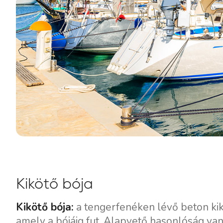
Kikötő bója
Kikötő bója:
a tengerfenéken lévő beton kik
amely a bójáig fut. Alapvető hasonlóság van