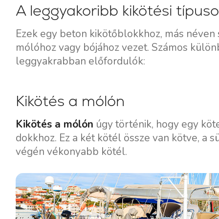
A leggyakoribb kikötési típuso
Motoros jachtok
Ezek egy beton kikötőblokkhoz, más néven s
mólóhoz vagy bójához vezet. Számos különbö
leggyakrabban előfordulók:
Kikötés a mólón
Kikötés a mólón
úgy történik, hogy egy köt
dokkhoz. Ez a két kötél össze van kötve, a 
végén vékonyabb kötél.