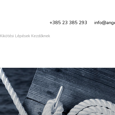
+385 23 385 293
info@ange
ó Kikötési Lépések Kezdőknek