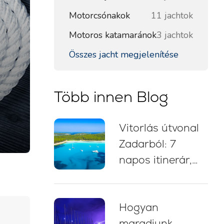
Motorcsónakok
11 jachtok
Motoros katamaránok
3 jachtok
Összes jacht megjelenítése
Több innen Blog
Vitorlás útvonal
Zadarból: 7
napos itinerár,
vitorlástérkép,
fürdőmegállók és
Hogyan
kikötési tanácsok
maradjunk