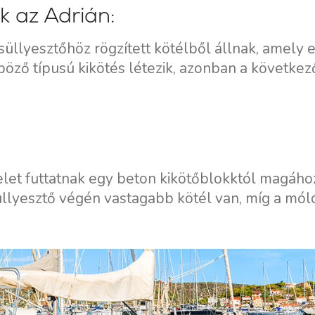
Flottilla Jachtbérlés
k az Adrián:
Split vitorlázási régió
Valovie - Távoli Vitorlázási
Trogir
üllyesztőhöz rögzített kötélből állnak, amely 
Asszisztens
Dubrovnik Vitorlázási
ző típusú kikötés létezik, azonban a következ
Bali katamarán bérlés
Régió
Isztria Vitorlázási Régió
Kvarner Vitorlázási Régió
elet futtatnak egy beton kikötőblokktól magáho
süllyesztő végén vastagabb kötél van, míg a mól