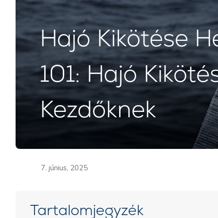
Hajó Kikötése He
101: Hajó Kiköté
Kezdőknek
7. június, 2025
Tartalomjegyzék