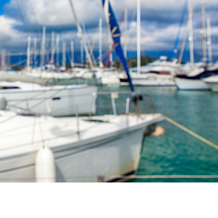
Szolgáltatások
Úti célok
Bareboat Jachtbérlés
Zadar vitorlázási régió
Biograd na Moru
Kapitányos Jachtbérlés
Šibenik Vitorlázási Régió
Luxus Legénységgel
Vodice
Ellátott Jachtbérlés
Rogoznica