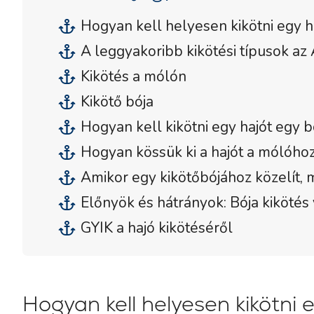
Hogyan kell helyesen kikötni egy h
A leggyakoribb kikötési típusok az 
Kikötés a mólón
Kikötő bója
Hogyan kell kikötni egy hajót egy 
Hogyan kössük ki a hajót a mólóho
Amikor egy kikötőbójához közelít, m
Előnyök és hátrányok: Bója kikötés
GYIK a hajó kikötéséről
Hogyan kell helyesen kikötni 