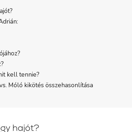
ajót?
Adrián:
bójához?
z?
it kell tennie?
 vs. Móló kikötés összehasonlítása
egy hajót?