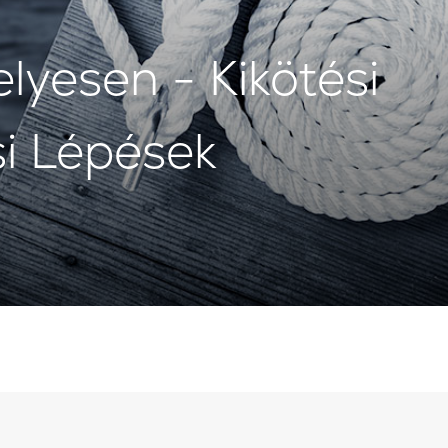
lyesen - Kikötési
si Lépések