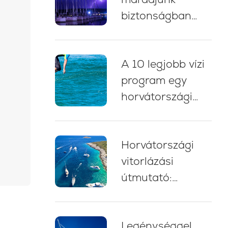
biztonságban
zivatarban
vitorlázás közben
A 10 legjobb vízi
Horvátországban:
program egy
5 alapvető bevált
horvátországi
gyakorlat
yacht charter
nyaraláshoz
Horvátországi
vitorlázási
útmutató:
szakértői tippek,
útvonalak és
Legénységgel
tanácsok