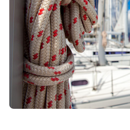
Kapcsolat
Flottánk
Hírek / Blog
Vitorlás Hajók
Rólunk
Motorcsónakok
Partnerek
Katamaránok
GYIK
Motoros katamaránok