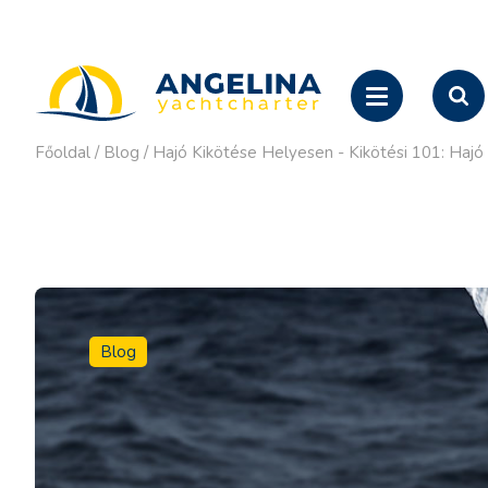
Főoldal
/
Blog
/
Hajó Kikötése Helyesen - Kikötési 101: Haj
Blog