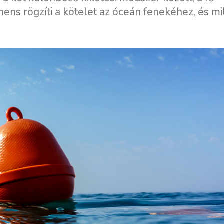
ens rögzíti a kötelet az óceán fenekéhez, és m