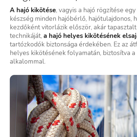
A hajó kikötése
, vagyis a hajó rögzítése e
készség minden hajóbérlő, hajótulajdonos, h
kezdőként vitorlázik először, akár tapasztal
technikáját,
a hajó helyes kikötésének elsaj
tartózkodók biztonsága érdekében. Ez az át
helyes kikötésének folyamatán, biztosítva
alkalommal.