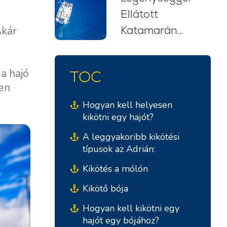
Ellátott
kezdőknek
Katamarán
Akár
(2026)
Bérlés
Horvátországban:
a hajó
TOC
Stresszmentes
en
Vitorlás Kaland
Hogyan kell helyesen
kikötni egy hajót?
A leggyakoribb kikötési
típusok az Adrián:
Kikötés a mólón
Kikötő bója
Hogyan kell kikötni egy
hajót egy bójához?