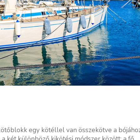
ötőblokk egy kötéllel van összekötve a bójához
 a két különböző kikötési módszer között; a fő