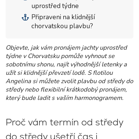
uprostřed týdne
Připraveni na klidnější
chorvatskou plavbu?
Objevte, jak vám pronájem jachty uprostřed
týdne v Chorvatsku pomůže vyhnout se
sobotnímu shonu, najít výhodnější letenky a
užít si klidnější převzetí lodě. S flotilou
Angelina si můžete zvolit plavbu od středy do
středy nebo flexibilní krátkodobý pronájem,
který bude ladit s vaším harmonogramem.
Proč vám termín od středy
do středy ušetří čas i