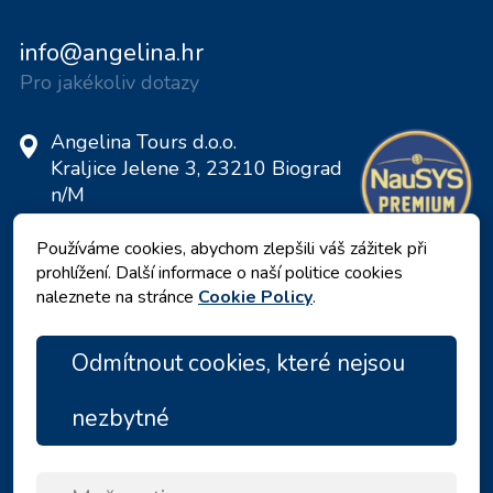
info@angelina.hr
Pro jakékoliv dotazy
Angelina Tours d.o.o.
Kraljice Jelene 3, 23210 Biograd
n/M
Chorvatsko
Používáme cookies, abychom zlepšili váš zážitek při
DIČ: 20598733460
prohlížení. Další informace o naší politice cookies
ID: HR-AB-23-060130534, MB:
naleznete na stránce
Cookie Policy
.
0650676
Odmítnout cookies, které nejsou
nezbytné