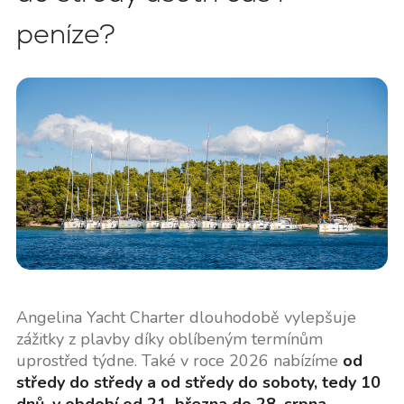
peníze?
Angelina Yacht Charter dlouhodobě vylepšuje
zážitky z plavby díky oblíbeným termínům
uprostřed týdne. Také v roce 2026 nabízíme
od
středy do středy a od středy do soboty, tedy 10
dnů, v období od 21. března do 28. srpna
.