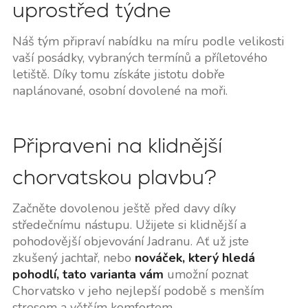
uprostřed týdne
Náš tým připraví nabídku na míru podle velikosti
vaší posádky, vybraných termínů a příletového
letiště. Díky tomu získáte jistotu dobře
naplánované, osobní dovolené na moři.
Připraveni na klidnější
chorvatskou plavbu?
Začněte dovolenou ještě před davy díky
středečnímu nástupu. Užijete si klidnější a
pohodovější objevování Jadranu. Ať už jste
zkušený jachtař, nebo
nováček, který hledá
pohodlí, tato varianta vám
umožní poznat
Chorvatsko v jeho nejlepší podobě s menším
stresem a větším komfortem.