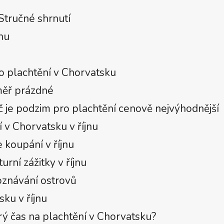
 Stručné shrnutí
nu
ro plachtění v Chorvatsku
éměř prázdné
oč je podzim pro plachtění cenově nejvýhodnější
í v Chorvatsku v říjnu
 koupání v říjnu
urní zážitky v říjnu
oznávání ostrovů
ku v říjnu
rý čas na plachtění v Chorvatsku?