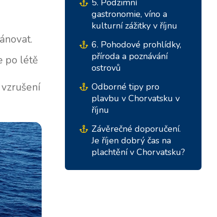
5. Podzimní
Marina Trogir - ACI
Severní základny
gastronomie, víno a
Marina Trogir - SCT
kulturní zážitky v říjnu
lánovat.
ACI Marina Split
Pula, ACI Marina Pomer
6. Pohodové prohlídky,
příroda a poznávání
ACI Marina Dubrovník,
Pula, Marina Polesana
e po létě
ostrovů
Komolac
Marina Punat, Krk
 vzrušení
Odborné tipy pro
Marina Lošinj, Mali Lošinj
plavbu v Chorvatsku v
říjnu
Závěrečné doporučení.
Je říjen dobrý čas na
plachtění v Chorvatsku?