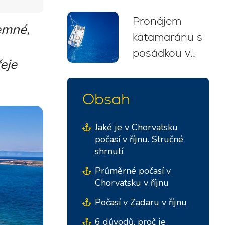
trasy a rady
Pronájem
pro
jemné,
katamaránu s
začátečníky
posádkou v
(2026)
eje
Chorvatsku:
Vaše
Obsah
bezstarostná
plavba
Jaké je v Chorvatsku
počasí v říjnu. Stručné
shrnutí
Průměrné počasí v
Chorvatsku v říjnu
Počasí v Zadaru v říjnu
6 důvodů, proč je