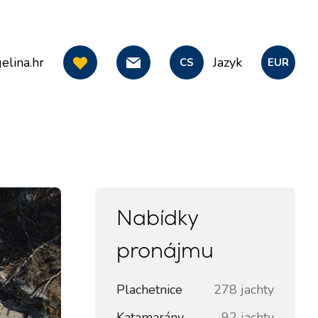
elina.hr
Jazyk
CS
EUR
Nabídky
pronájmu
Plachetnice
278 jachty
Katamarány
92 jachty