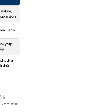
 slábne,
Jugo a Bóra
imní větry
yskytuje
ěji
lidných a
ch dnů
ů k
 kdo mají