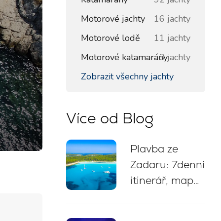
Motorové jachty
16 jachty
Motorové lodě
11 jachty
Motorové katamarány
3 jachty
Zobrazit všechny jachty
Více od Blog
Plavba ze
Zadaru: 7denní
itinerář, mapa
trasy, zastávky
na koupání a