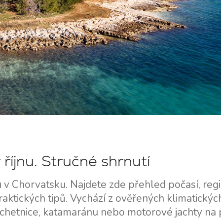
Služby
Destinace
Pronájem jachty bez
Zadar Plavební Oblast
říjnu. Stručné shrnutí
posádky
Biograd na Moru
u v Chorvatsku. Najdete zde přehled počasí, reg
Pronájem jachty s
Šibenik Plachetní Region
raktických tipů. Vychází z ověřených klimatickýc
kapitánem
Vodice
lachetnice, katamaránu nebo motorové jachty na
Rogoznica
Luxusní pronájem jachet s