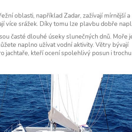
posádkou
Plavební oblast Split
Trogir
ežní oblasti, například Zadar, zažívají mírnější a
Flotilový pronájem jachet
ají více srážek. Díky tomu lze plavbu dobře nap
Plavební oblast Dubrovník
Valovie - Dálkový asistent
plavby
Istrijská plavební oblast
jsou časté dlouhé úseky slunečných dnů. Moře j
ůžete naplno užívat vodní aktivity. Větry bývají
Katamarány Bali k
Plavební oblast Kvarner
o jachtaře, kteří ocení spolehlivý posun i trochu
pronájmu