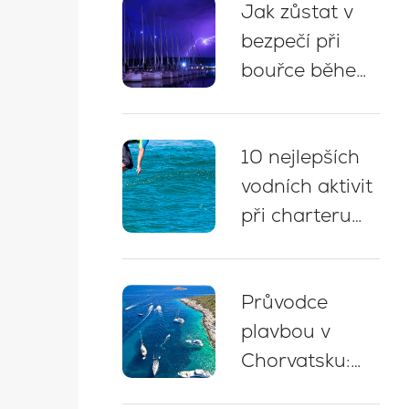
Jak zůstat v
tipy na kotvení
bezpečí při
bouřce během
plavby v
Chorvatsku: 5
10 nejlepších
zásadních
vodních aktivit
doporučení
při charteru
jachty v
Chorvatsku
Průvodce
plavbou v
Chorvatsku:
Odborné tipy,