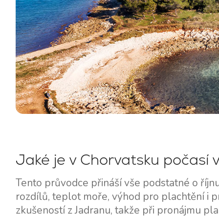
Kontakt
Naše Flotila
Novinky / Blog
Plachetnice
Jaké je v Chorvatsku počasí v 
O nás
Motorové lodě
Tento průvodce přináší vše podstatné o říjn
Partneři
Katamarány
rozdílů, teplot moře, výhod pro plachtění i p
Často kladené otázky
zkušeností z Jadranu, takže při pronájmu p
Motorové katamarány