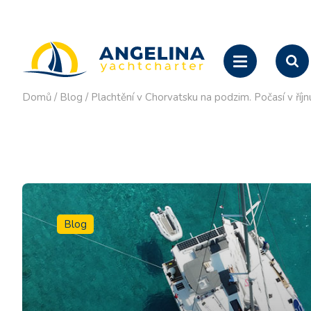
Domů
/
Blog
/
Plachtění v Chorvatsku na podzim. Počasí v říjn
Blog