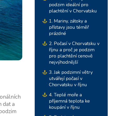
podzim ideální pro
plachtění v Chorvatsku
1. Mariny, zátoky a
přístavy jsou téměř
prázdné
2. Počasí v Chorvatsku v
říjnu a proč je podzim
pro plachtění cenově
nejvýhodnější
Jižní základny
Centrální základny
3. Jak podzimní větry
utvářejí počasí v
Marina Kremik, Primošten
Marina Šangulin, Biograd
Chorvatsku v říjnu
Marina Frapa, Rogoznica
ACI Marina Vodice
4. Teplé moře a
ionálních
příjemná teplota ke
Yachtklub Seget - Marina
D-Marin Dalmacija,
h dat a
koupání v říjnu
Baotić
Sukošan
 podzim