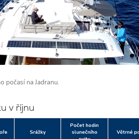
o počasí na Jadranu.
 v říjnu
Počet hodin
oře
Srážky
slunečního
Větrné p