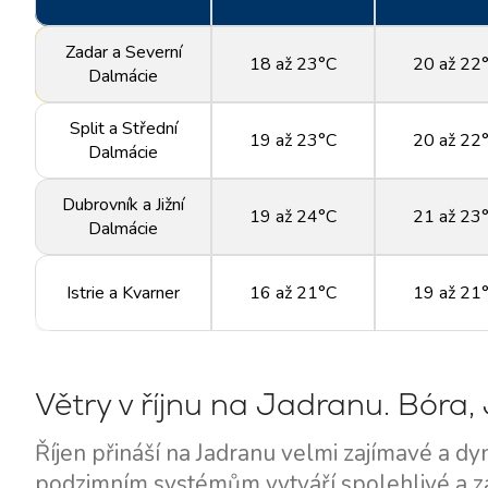
Zadar a Severní
18 až 23°C
20 až 22
Dalmácie
Split a Střední
19 až 23°C
20 až 22
Dalmácie
Dubrovník a Jižní
19 až 24°C
21 až 23
Dalmácie
Istrie a Kvarner
16 až 21°C
19 až 21
Větry v říjnu na Jadranu. Bóra
Říjen přináší na Jadranu velmi zajímavé a d
podzimním systémům vytváří spolehlivé a zá