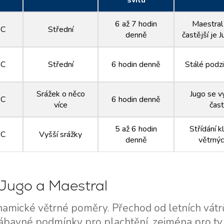
svitu
6 až 7 hodin
Maestral
°C
Střední
denně
častější je 
°C
Střední
6 hodin denně
Stálé podz
Srážek o něco
Jugo se v
°C
6 hodin denně
více
čast
5 až 6 hodin
Střídání k
°C
Vyšší srážky
denně
větrný
, Jugo a Maestral
ynamické větrné poměry. Přechod od letních vátr
bavné podmínky pro plachtění, zejména pro ty,