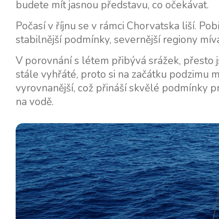
budete mít jasnou představu, co očekávat.
Motorové jachty
Počasí v říjnu se v rámci Chorvatska liší. Pobř
stabilnější podmínky, severnější regiony mív
V porovnání s létem přibývá srážek, přesto 
stále vyhřáté, proto si na začátku podzimu m
vyrovnanější, což přináší skvělé podmínky pr
na vodě.