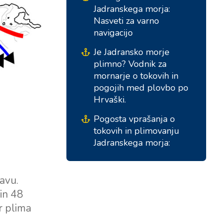
Jadranskega morja:
Nasveti za varno
navigacijo
Je Jadransko morje
plimno? Vodnik za
mornarje o tokovih in
pogojih med plovbo po
Hrvaški.
Pogosta vprašanja o
Južne baze
Osrednje baze
tokovih in plimovanju
Jadranskega morja:
Marina Kremik, Primošten
Marina Šangulin, Biograd
Marina Frapa, Rogoznica
ACI Marina Vodice
avu.
Yachtklub Seget - Marina
D-Marin Dalmacija,
in 48
Baotić
Sukošan
r plima
Marina Trogir - ACI