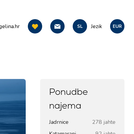
elina.hr
Jezik
SL
EUR
Ponudbe
najema
Jadrnice
278 jahte
Katamarani
92 jahte