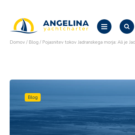
Domov
/
Blog
/
Pojasnitev tokov Jadranskega morja: Ali je J
Blog