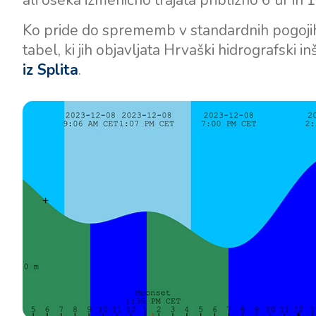
ali oseka izmenično trajata približno 6 ur in 
Ko pride do sprememb v standardnih pogojih i
tabel, ki jih objavljata Hrvaški hidrografski inš
iz Splita
.