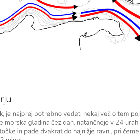
Storitve
Destinacije
rju
Najem jadrnice brez
Zadarska regija za jadranje
posadke
Biograd na Moru
k, je najprej potrebno vedeti nekaj več o tem poj
Najem jadrnice s skiperjem
Šibeniška regija za jadranje
e morska gladina čez dan, natančneje v 24 urah 
Vodice
Luksuzni najem jahte s
točke in pade dvakrat do najnižje ravni, pri čeme
Rogoznica
posadko