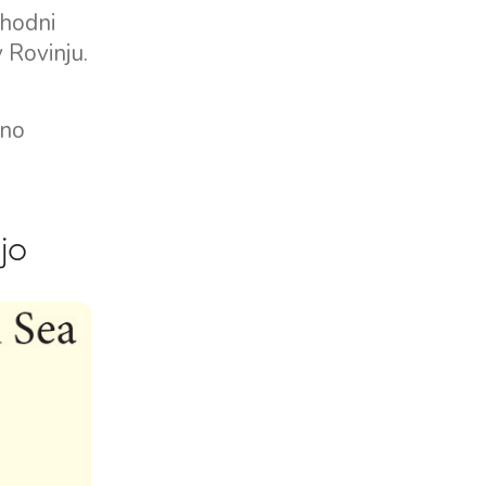
zhodni
 Rovinju.
žno
jo