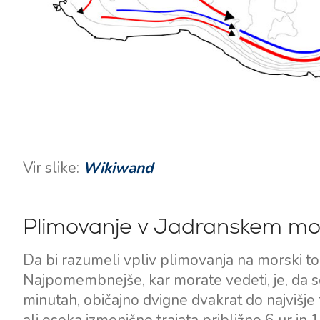
Vir slike:
Wikiwand
Kontakt
Naša Flota
Plimovanje v Jadranskem mo
Novice / Blog
Jadrnice
O nas
Motorni čolni
Da bi razumeli vpliv plimovanja na morski to
Partnerji
Katamarani
Najpomembnejše, kar morate vedeti, je, da s
Pogosta Vprašanja
minutah, običajno dvigne dvakrat do najvišje 
Motorni katamarani