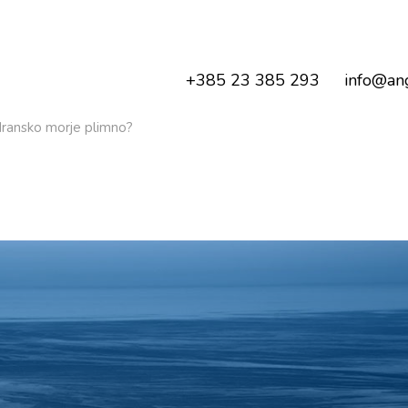
+385 23 385 293
info@ang
adransko morje plimno?