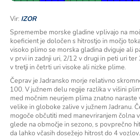
Vir:
IZOR
Spremembe morske gladine vplivajo na moč m
koeficient je določen s hitrostjo in močjo tok
visoko plimo se morska gladina dviguje ali pa
v prvi in zadnji uri, 2/12 v drugi in peti uri 
v tretji in četrti uri visoke ali nizke plime.
Čeprav je Jadransko morje relativno skromno, je
100. V južnem delu regije razlika v višini p
med močnim neurjem plima znatno naraste v ne
velike in globoke zalive v južnem Jadranu. Če
mogoče občutiti med manevriranjem čolna v pri
glede na območje in sezono, s povprečno hit
da lahko včasih dosežejo hitrost do 4 vozlov.