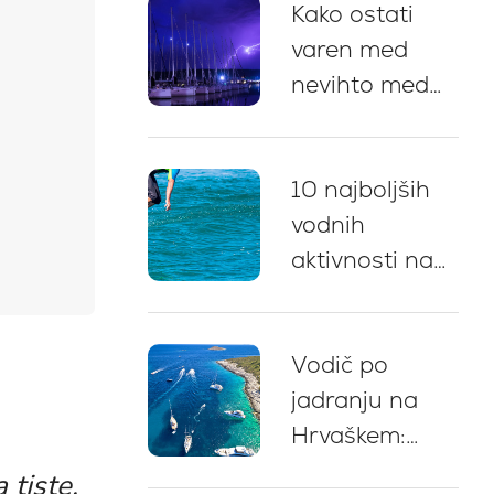
Kako ostati
postanki za
varen med
kopanje in
nevihto med
nasveti za
jadranjem na
privez
Hrvaškem: 5
10 najboljših
ključnih
vodnih
priporočil
aktivnosti na
najemu jahte
na Hrvaškem
Vodič po
jadranju na
Hrvaškem:
strokovni
 tiste,