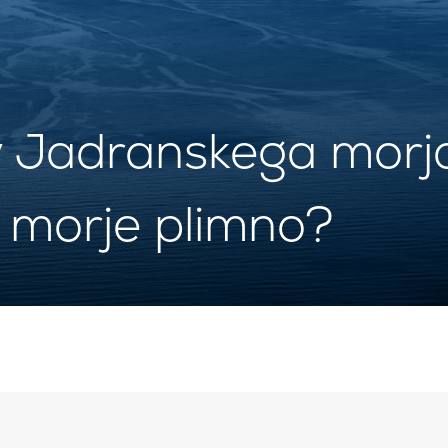
v Jadranskega morj
o morje plimno?