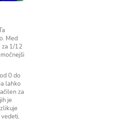
Ta
mo. Med
e za 1/12
ajmočnejši
 od 0 do
pa lahko
ačilen za
ih je
zlikuje
vedeti,