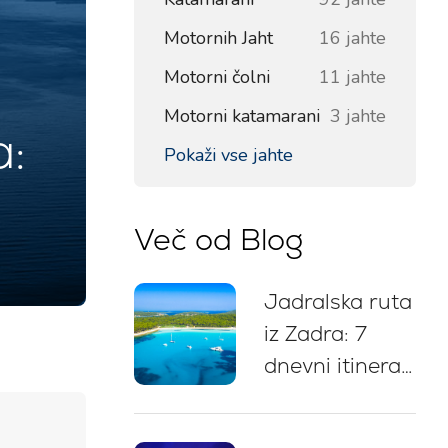
Motornih Jaht
16 jahte
Motorni čolni
11 jahte
Motorni katamarani
3 jahte
a:
Pokaži vse jahte
Več od Blog
Jadralska ruta
iz Zadra: 7
dnevni itinerar,
zemljevid
plovbe,