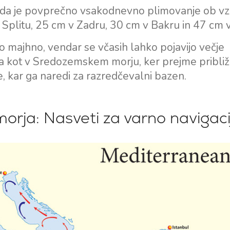
, da je povprečno vsakodnevno plimovanje ob v
Splitu, 25 cm v Zadru, 30 cm v Bakru in 47 cm v
 majhno, vendar se včasih lahko pojavijo večje
ja kot v Sredozemskem morju, ker prejme pribli
e, kar ga naredi za razredčevalni bazen.
rja: Nasveti za varno navigaci