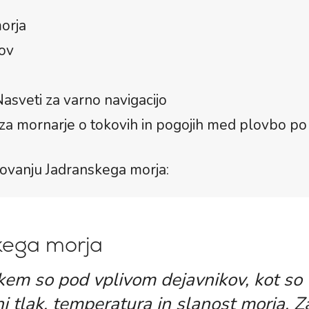
orja
ov
asveti za varno navigacijo
za mornarje o tokovih in pogojih med plovbo po
movanju Jadranskega morja:
skega morja
em so pod vplivom dejavnikov, kot so
i tlak, temperatura in slanost morja. Za