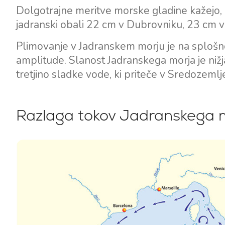
Dolgotrajne meritve morske gladine kažejo
jadranski obali 22 cm v Dubrovniku, 23 cm v 
Plimovanje v Jadranskem morju je na splošno
amplitude. Slanost Jadranskega morja je niž
tretjino sladke vode, ki priteče v Sredozemlj
Razlaga tokov Jadranskega mo