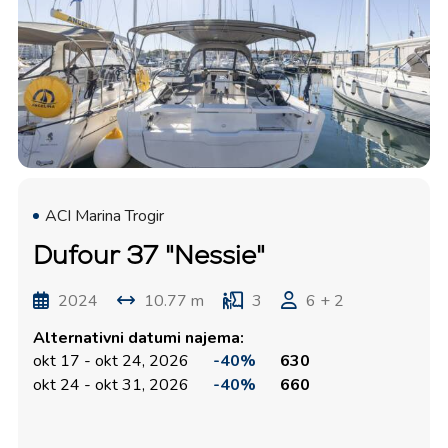
ACI Marina Trogir
Dufour 37 "Nessie"
2024
10.77 m
3
6 + 2
Alternativni datumi najema:
okt 17 - okt 24, 2026
-40%
630
okt 24 - okt 31, 2026
-40%
660