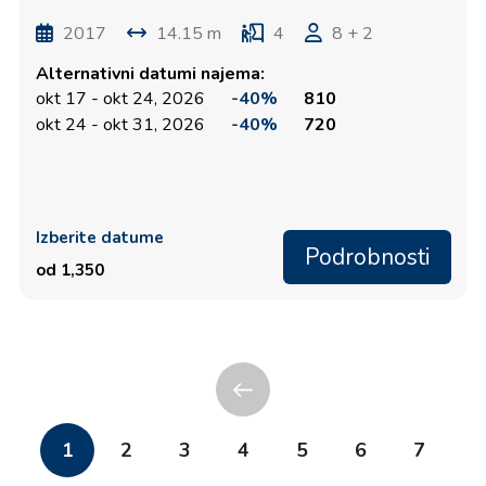
2017
14.15 m
4
8 + 2
Alternativni datumi najema:
okt 17 - okt 24, 2026
-40%
810
okt 24 - okt 31, 2026
-40%
720
Izberite datume
Podrobnosti
od 1,350
1
2
3
4
5
6
7