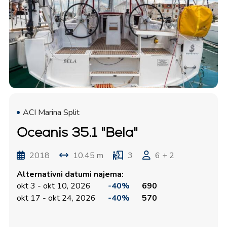
ACI Marina Split
Oceanis 35.1 "Bela"
2018
10.45 m
3
6 + 2
Alternativni datumi najema:
okt 3 - okt 10, 2026
-40%
690
okt 17 - okt 24, 2026
-40%
570