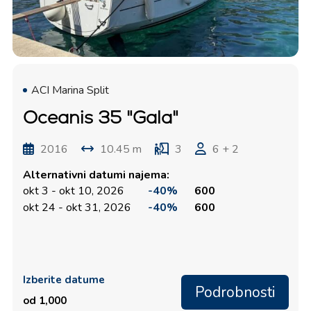
ACI Marina Split
Oceanis 35 "Gala"
2016
10.45 m
3
6 + 2
Alternativni datumi najema:
okt 3 - okt 10, 2026
-40%
600
okt 24 - okt 31, 2026
-40%
600
Izberite datume
Podrobnosti
od 1,000