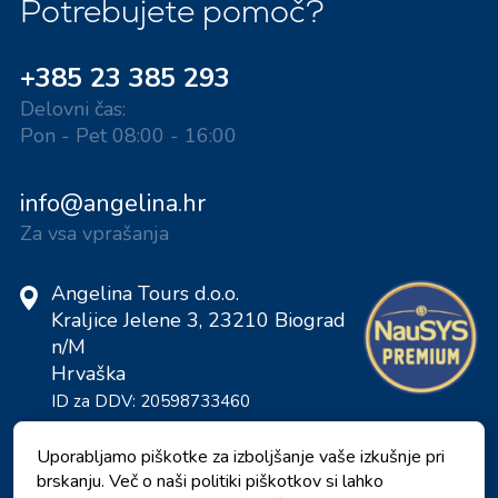
Potrebujete pomoč?
+385 23 385 293
Delovni čas:
Pon - Pet 08:00 - 16:00
info@angelina.hr
Za vsa vprašanja
Angelina Tours d.o.o.
Kraljice Jelene 3, 23210 Biograd
n/M
Hrvaška
ID za DDV: 20598733460
ID: HR-AB-23-060130534, MB:
0650676
Uporabljamo piškotke za izboljšanje vaše izkušnje pri
brskanju. Več o naši politiki piškotkov si lahko