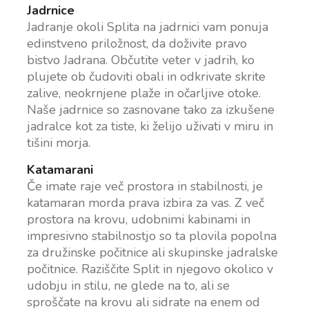
Jadrnice
Jadranje okoli Splita na jadrnici vam ponuja
edinstveno priložnost, da doživite pravo
bistvo Jadrana. Občutite veter v jadrih, ko
plujete ob čudoviti obali in odkrivate skrite
zalive, neokrnjene plaže in očarljive otoke.
Naše jadrnice so zasnovane tako za izkušene
jadralce kot za tiste, ki želijo uživati v miru in
tišini morja.
Katamarani
Če imate raje več prostora in stabilnosti, je
katamaran morda prava izbira za vas. Z več
prostora na krovu, udobnimi kabinami in
impresivno stabilnostjo so ta plovila popolna
za družinske počitnice ali skupinske jadralske
počitnice. Raziščite Split in njegovo okolico v
udobju in stilu, ne glede na to, ali se
sproščate na krovu ali sidrate na enem od