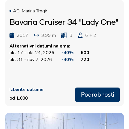
ACI Marina Trogir
Bavaria Cruiser 34 "Lady One"
2017
9.99 m
3
6 + 2
Alternativni datumi najema:
okt 17 - okt 24, 2026
-40%
600
okt 31 - nov 7, 2026
-40%
720
Izberite datume
Podrobnosti
od 1,000