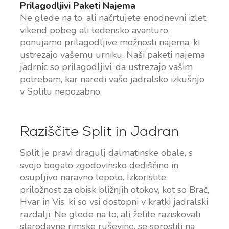
Prilagodljivi Paketi Najema
Ne glede na to, ali načrtujete enodnevni izlet,
vikend pobeg ali tedensko avanturo,
ponujamo prilagodljive možnosti najema, ki
ustrezajo vašemu urniku. Naši paketi najema
jadrnic so prilagodljivi, da ustrezajo vašim
potrebam, kar naredi vašo jadralsko izkušnjo
v Splitu nepozabno.
Raziščite Split in Jadran
Split je pravi dragulj dalmatinske obale, s
svojo bogato zgodovinsko dediščino in
osupljivo naravno lepoto. Izkoristite
priložnost za obisk bližnjih otokov, kot so Brač,
Hvar in Vis, ki so vsi dostopni v kratki jadralski
razdalji. Ne glede na to, ali želite raziskovati
starodavne rimske ruševine, se sprostiti na