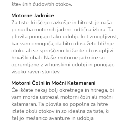
številnih čudovitih otokov.
Motorne Jadrnice
Za tiste, ki iščejo razkošje in hitrost, je naša
ponudba motornih jadrnic odlična izbira. Ta
plovila ponujajo tako udobje kot zmogljivost,
kar vam omogoča, da hitro dosežete bližnje
otoke ali se sproščeno križarite ob osupljivi
hrvaški obali. Naše motorne jadrnice so
opremljene z vrhunskimi udobji in ponujajo
visoko raven storitev.
Motorni Čolni in Močni Katamarani
Če iščete nekaj bolj okretnega in hitrega, bi
vam morda ustrezal motorni čoln ali močni
katamaran. Ta plovila so popolna za hitre
izlete okoli otokov in so idealna za tiste, ki
želijo mešanico avanture in udobja.