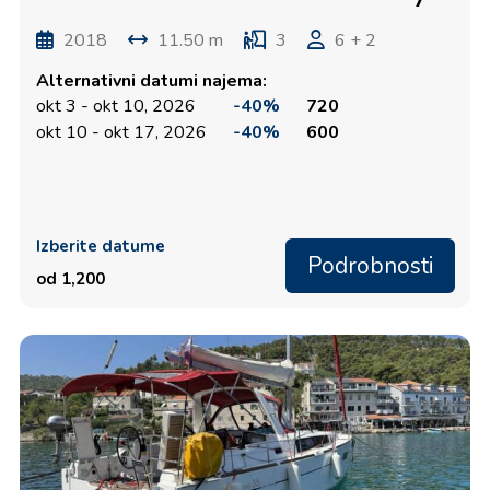
2018
11.50 m
3
6 + 2
Alternativni datumi najema:
okt 3 - okt 10, 2026
-40%
720
okt 10 - okt 17, 2026
-40%
600
Izberite datume
Podrobnosti
od 1,200