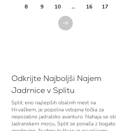
8
9
10
...
16
17
Odkrijte Najboljši Najem
Jadrnice v Splitu
Split, eno najlepših obalnih mest na
Hrvaškem, je popolna vstopna točka za
nepozabno jadralsko avanturo. Nahaja se ob
Jadranskem morju, Split se ponaša z bogato
zgodovino, živahno kulturo in osupljivimi