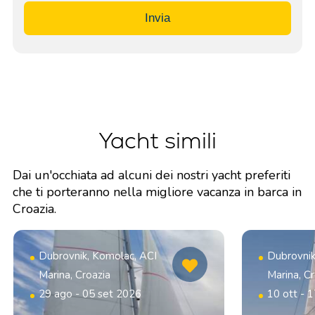
Invia
Yacht simili
Dai un'occhiata ad alcuni dei nostri yacht preferiti
che ti porteranno nella migliore vacanza in barca in
Croazia.
Dubrovnik, Komolac, ACI
Dubrovnik
Marina, Croazia
Marina, Cr
29 ago - 05 set 2026
10 ott - 