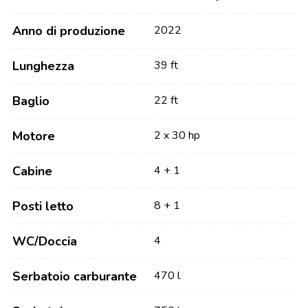
Anno di produzione
2022
Lunghezza
39 ft
Baglio
22 ft
Motore
2 x 30 hp
Cabine
4 + 1
Posti letto
8 + 1
WC/Doccia
4
Serbatoio carburante
470 l