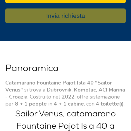
Invia richiesta
Panoramica
Catamarano Fountaine Pajot Isla 40 "Sailor
Venus"
si trova a
Dubrovnik, Komolac, ACI Marina
- Croazia
. Costruito nel
2022
, offre sistemazione
per
8 + 1 people
in
4 + 1 cabine
, con
4 toilette(i)
.
Sailor Venus, catamarano
Fountaine Pajot Isla 40 a