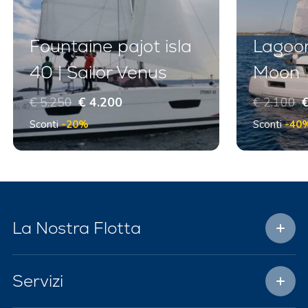
Fountaine pajot isla
Lagoon
40 | Sailor Venus
Moon
€ 5.250
€ 4.200
€ 2.100
€
Sconti
-20%
Sconti
-40
La Nostra Flotta
Servizi