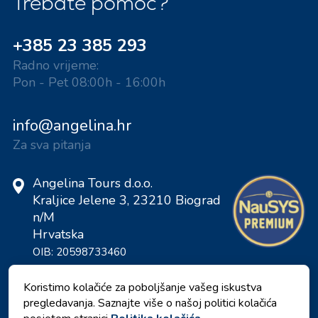
Trebate pomoć?
+385 23 385 293
Radno vrijeme:
Pon - Pet 08:00h - 16:00h
info@angelina.hr
Za sva pitanja
Angelina Tours d.o.o.
Kraljice Jelene 3, 23210 Biograd
n/M
Hrvatska
OIB: 20598733460
ID: HR-AB-23-060130534, MB:
0650676
Koristimo kolačiće za poboljšanje vašeg iskustva
pregledavanja. Saznajte više o našoj politici kolačića