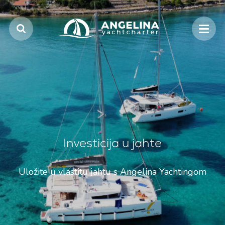
Investicija u jahte
Uložite u vlastitu jahtu s Angelina Yachtingom