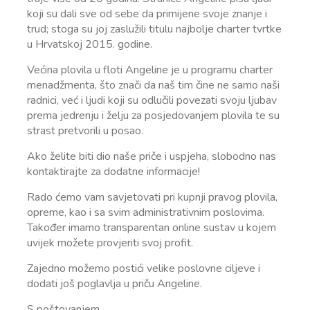
koji su dali sve od sebe da primijene svoje znanje i
trud; stoga su joj zaslužili titulu najbolje charter tvrtke
u Hrvatskoj 2015. godine.
Većina plovila u floti Angeline je u programu charter
menadžmenta, što znači da naš tim čine ne samo naši
radnici, već i ljudi koji su odlučili povezati svoju ljubav
prema jedrenju i želju za posjedovanjem plovila te su
strast pretvorili u posao.
Ako želite biti dio naše priče i uspjeha, slobodno nas
kontaktirajte za dodatne informacije!
Rado ćemo vam savjetovati pri kupnji pravog plovila,
opreme, kao i sa svim administrativnim poslovima.
Također imamo transparentan online sustav u kojem
uvijek možete provjeriti svoj profit.
Zajedno možemo postići velike poslovne ciljeve i
dodati još poglavlja u priču Angeline.
S poštovanjem,