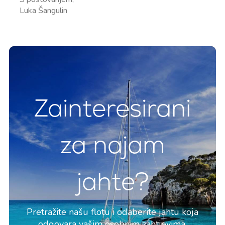
Luka Šangulin
Zainteresirani
za najam
jahte?
Pretražite našu flotu i odaberite jahtu koja
odgovara vašim osobnim zahtjevima.