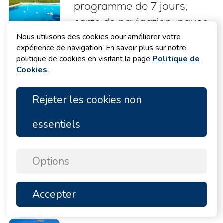
programme de 7 jours,
carte de navigation, pauses
baignade et conseils
Nous utilisons des cookies pour améliorer votre
expérience de navigation. En savoir plus sur notre
d’amarrage
politique de cookies en visitant la page
Politique de
Comment rester en
Cookies
.
sécurité lors d’un orage en
Rejeter les cookies non
naviguant en Croatie : 5
bonnes pratiques
essentiels
essentielles
Les 10 meilleures activités
Options
nautiques à pratiquer lors
d’une croisière en yacht en
Accepter
Croatie
HAUT