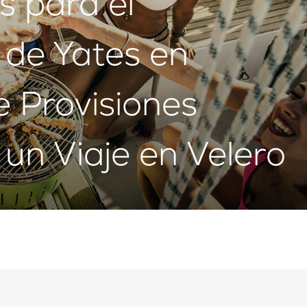
s para el
 de Yates en
e Provisiones
 un Viaje en Velero