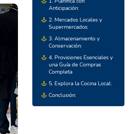
1. Planifica con
Anticipación:
2. Mercados Locales y
Supermercados:
3. Almacenamiento y
Conservación:
4. Provisiones Esenciales y
Bases del Sur
Bases Centrales
una Guía de Compras
Completa
Marina Kremik, Primošten
Marina Šangulin, Biograd
5. Explora la Cocina Local:
Marina Frapa, Rogoznica
ACI Marina Vodice
Conclusión:
Club Náutico Seget -
D-Marin Dalmacija,
Marina Baotic
Sukošan
Marina Trogir - ACI
Bases del Norte
Marina Trogir - SCT