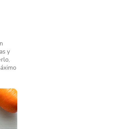
en
as y
rlo,
máximo