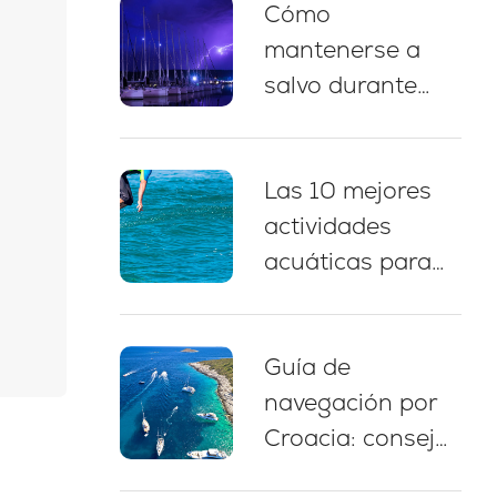
Cómo
náutico, paradas
mantenerse a
para nadar y
salvo durante
consejos de
una tormenta
amarre
eléctrica
Las 10 mejores
mientras navega
actividades
en Croacia: 5
acuáticas para
prácticas
disfrutar durante
esenciales
un chárter de
Guía de
yate en Croacia
navegación por
Croacia: consejos
expertos, rutas y