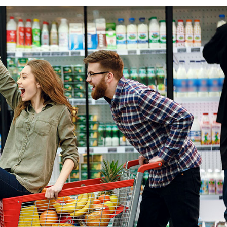
Servicios
Destinos
Alquiler de Yates sin
Región de Navegación de
Tripulación
Zadar
Biograd na Moru
Alquiler de Yates con
Patrón
Región de Navegación de
Šibenik
Alquiler de Yates de Lujo
Vodice
con Tripulación
Rogoznica
Alquiler de Yates en