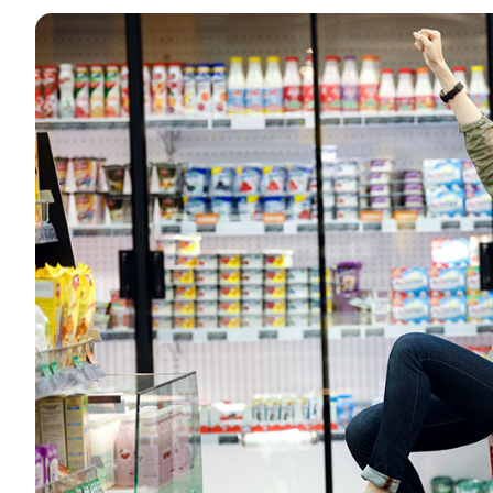
Contacto
Nuestra Flota
Noticias / Blog
Barcos de Vela
Sobre nosotros
Barcos a Motor
Socios
Catamaranes
Preguntas Frecuentes
Catamaranes a Motor
Yates a motor