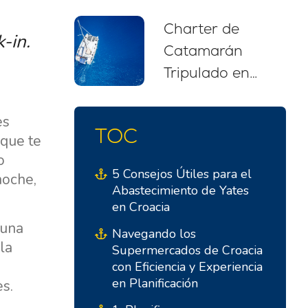
recomendaciones
Charter de
para
-in.
Catamarán
principiantes
Tripulado en
(2026)
Croacia: Tu
Escapada de
es
TOC
Navegación Sin
 que te
o
Estrés
5 Consejos Útiles para el
noche,
Abastecimiento de Yates
en Croacia
 una
Navegando los
la
Supermercados de Croacia
con Eficiencia y Experiencia
en Planificación
s.