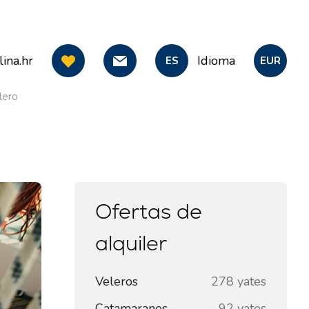
ina.hr
Idioma
ES
EUR
lero
Ofertas de
alquiler
Veleros
278 yates
Catamaranes
92 yates