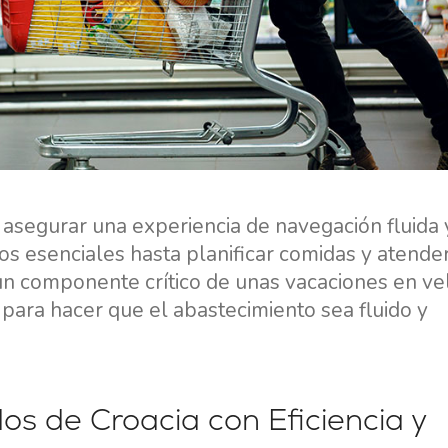
Región de Navegación de
Flotilla
Split
Valovie - Asistente de
Trogir
Navegación Remota
Región de Navegación de
Alquiler de catamaranes
Dubrovnik
Bali
Región de Navegación de
Istria
Región de Navegación de
 asegurar una experiencia de navegación fluida 
Kvarner
s esenciales hasta planificar comidas y atende
 un componente crítico de unas vacaciones en ve
s para hacer que el abastecimiento sea fluido y
 de Croacia con Eficiencia y