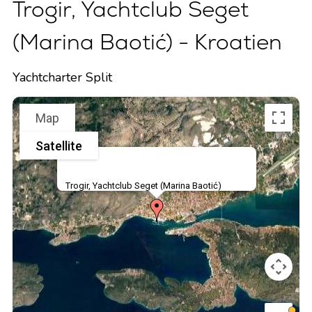
Trogir, Yachtclub Seget
(Marina Baotić) - Kroatien
Yachtcharter Split
Map
Satellite
Trogir, Yachtclub Seget (Marina Baotić)