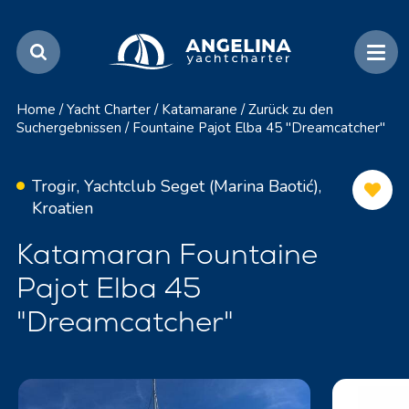
Home
/
Yacht Charter
/
Katamarane
/
Zurück zu den
Suchergebnissen
/
Fountaine Pajot Elba 45 "Dreamcatcher"
Trogir, Yachtclub Seget (Marina Baotić),
Kroatien
Katamaran Fountaine
Pajot Elba 45
"Dreamcatcher"