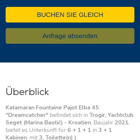
BUCHEN SIE GLEICH
Anfrage absenden
Überblick
Katamaran Fountaine Pajot Elba 45
"Dreamcatcher"
befindet sich in
Trogir, Yachtclub
Seget (Marina Baotić) - Kroatien
. Baujahr
2021
,
bietet es Unterkunft für
6 + 1 + 1
in
3 + 1
Kabinen
, mit
3, Toilette(n) )
.