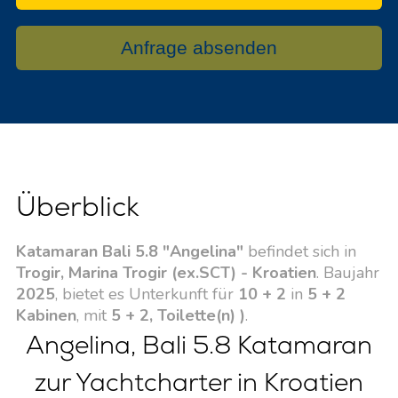
Anfrage absenden
Überblick
Katamaran Bali 5.8 "Angelina"
befindet sich in
Trogir, Marina Trogir (ex.SCT) - Kroatien
. Baujahr
2025
, bietet es Unterkunft für
10 + 2
in
5 + 2
Kabinen
, mit
5 + 2, Toilette(n) )
.
Angelina, Bali 5.8 Katamaran
zur Yachtcharter in Kroatien