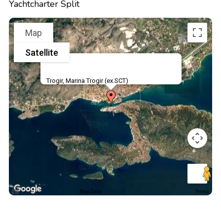
Yachtcharter Split
Map
Satellite
Trogir, Marina Trogir (ex.SCT)
Map Data
Terms