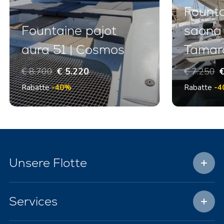
Founta
Fountaine pajot
saona 
aura 51 | Cosmos
Tamar
€ 8.700
€ 5.220
€ 7.250
€
Rabatte
-40%
Rabatte
-4
Unsere Flotte
Services