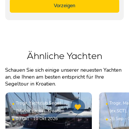
Vorzeigen
Ähnliche Yachten
Schauen Sie sich einige unserer neuesten Yachten
an, die Ihnen am besten entspricht für Ihre
Segeltour in Kroatien.
Trogir, Yachtclub Seget
Trogir, Ma
(Marina Baotić), Kroatien
(ex.SCT),
03 Okt - 10 Okt 2026
26 Sep - 