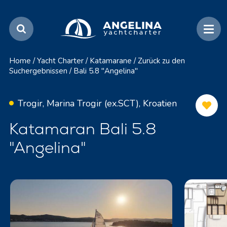
Home
/
Yacht Charter
/
Katamarane
/
Zurück zu den
Suchergebnissen
/
Bali 5.8 "Angelina"
Trogir, Marina Trogir (ex.SCT), Kroatien
Katamaran Bali 5.8
"Angelina"