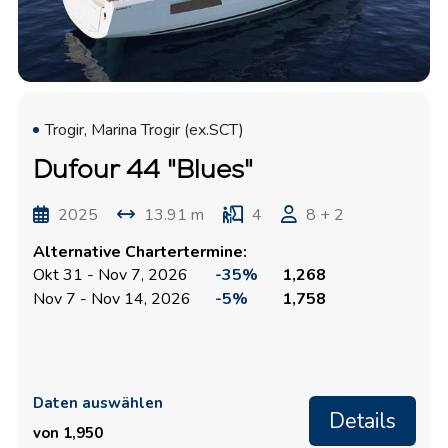
Trogir, Marina Trogir (ex.SCT)
Dufour 44 "Blues"
2025
13.91 m
4
8 + 2
Alternative Chartertermine:
Okt 31 - Nov 7, 2026
-35%
1,268
Nov 7 - Nov 14, 2026
-5%
1,758
Daten auswählen
Details
von 1,950