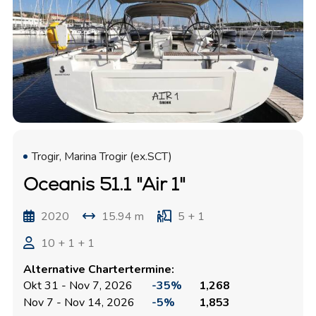
Trogir, Marina Trogir (ex.SCT)
Oceanis 51.1 "Air 1"
2020
15.94 m
5 + 1
10 + 1 + 1
Alternative Chartertermine:
Okt 31 - Nov 7, 2026
-35%
1,268
Nov 7 - Nov 14, 2026
-5%
1,853