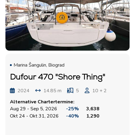
Marina Šangulin, Biograd
Dufour 470 "Shore Thing"
2024
14.85 m
5
10 + 2
Alternative Chartertermine:
Aug 29 - Sep 5, 2026
-25%
3,638
Okt 24 - Okt 31, 2026
-40%
1,290