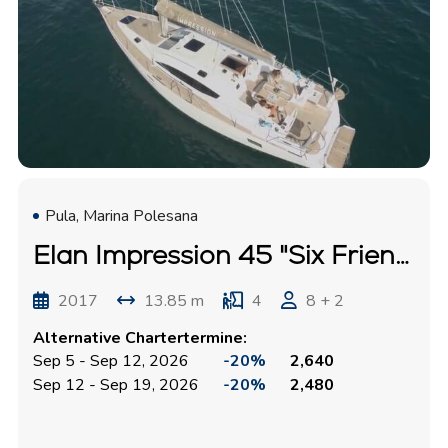
Pula, Marina Polesana
Elan Impression 45 "Six Friends"
2017
13.85 m
4
8 + 2
Alternative Chartertermine:
Sep 5 - Sep 12, 2026
-20%
2,640
Sep 12 - Sep 19, 2026
-20%
2,480