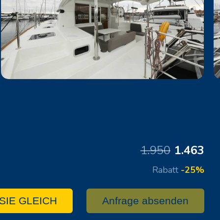
1.950
1.463
Rabatt
-25%
SIE GLEICH
Anfrage absenden