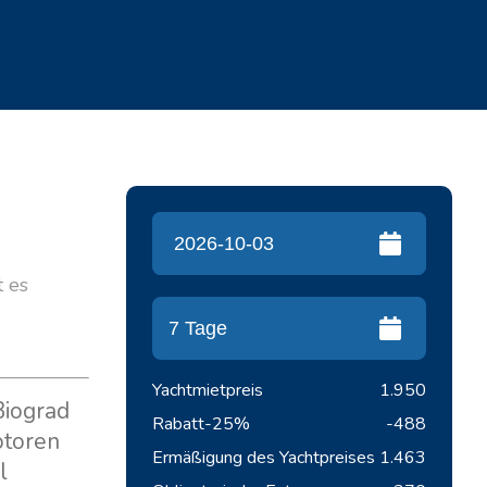
t es
Yachtmietpreis
1.950
Biograd
Rabatt
-25%
-488
otoren
Ermäßigung des Yachtpreises
1.463
l