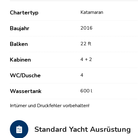
Chartertyp
Katamaran
Baujahr
2016
Balken
22 ft
Kabinen
4 + 2
WC/Dusche
4
Kontakt
Unsere Flotte
Wassertank
600 l
Nachrichten / Blog
Segelboote
Irrtümer und Druckfehler vorbehalten!
Über uns
Motorboote
Partner
Katamarane
Standard Yacht Ausrüstung
Häufig gestellte Fragen
Motorkatamarane