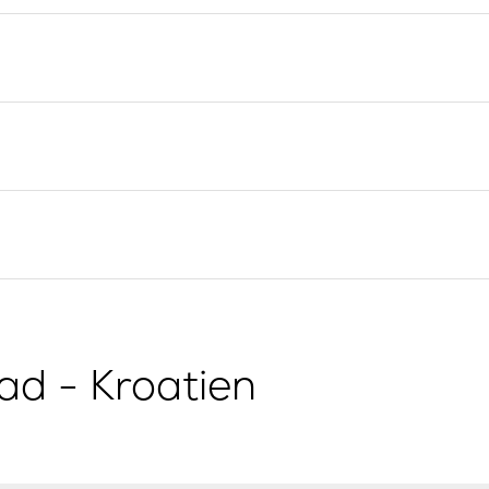
Yacht-Investition
Segelregion Split
Trogir
Valovie -
Fernsegelassistent
Segelregion Dubrovnik
Bali Katamarane zur
Istrien Segelregion
Charter
Segelregion Kvarner
g
ad - Kroatien