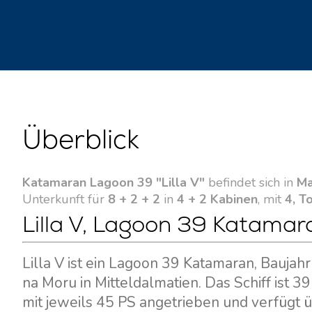
Überblick
Katamaran Lagoon 39 "Lilla V"
befindet sich in
Ma
Unterkunft für
8 + 2 + 2
in
4 + 2 Kabinen
, mit
4, To
Lilla V, Lagoon 39 Katamara
Lilla V ist ein Lagoon 39 Katamaran, Baujahr
na Moru in Mitteldalmatien. Das Schiff ist 
mit jeweils 45 PS angetrieben und verfügt ü