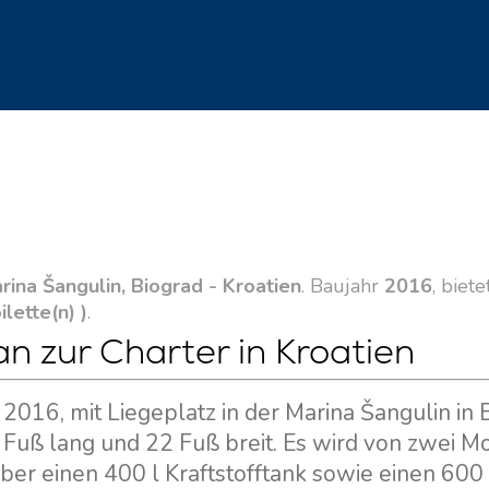
rina Šangulin, Biograd - Kroatien
. Baujahr
2016
, biete
ilette(n) )
.
n zur Charter in Kroatien
 2016, mit Liegeplatz in der Marina Šangulin in 
39 Fuß lang und 22 Fuß breit. Es wird von zwei M
ber einen 400 l Kraftstofftank sowie einen 600 