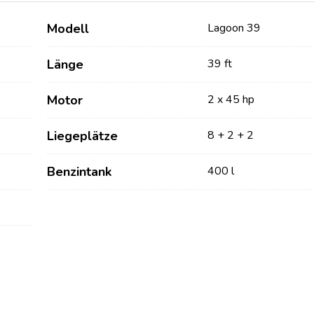
Modell
Lagoon 39
Länge
39 ft
Motor
2 x 45 hp
Liegeplätze
8 + 2 + 2
Benzintank
400 l
Dienstleistungen
Destinations
Bareboat Yachtcharter
Segelregion Zadar
Biograd na Moru
Yachtcharter mit Skipper
Segelregion Šibenik
Yachtcharter mit Crew
Vodice
Flotillen Yachtcharter
Rogoznica