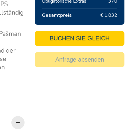
Obligatorische Extras
370
GPS
lständig
Gesamtpreis
€ 1.832
h Pašman
BUCHEN SIE GLEICH
d der
ise
Anfrage absenden
on