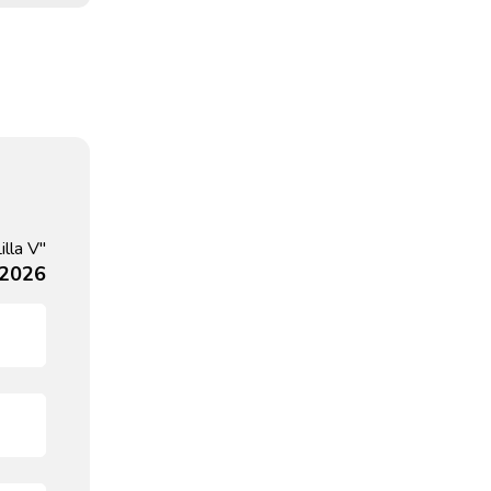
lla V"
 2026