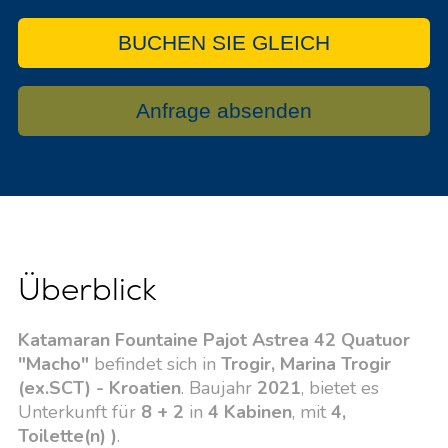
BUCHEN SIE GLEICH
Anfrage absenden
Überblick
Katamaran Fountaine Pajot Astrea 42 Quatuor
"Macho"
befindet sich in
Trogir, Marina Trogir
(ex.SCT) - Kroatien
. Baujahr
2021
, bietet es
Unterkunft für
8 + 2
in
4 Kabinen
, mit
4,
Toilette(n) )
.