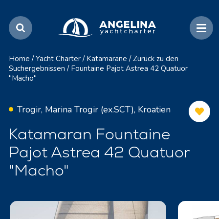
Home
/
Yacht Charter
/
Katamarane
/
Zurück zu den
Suchergebnissen
/
Fountaine Pajot Astrea 42 Quatuor
"Macho"
Trogir, Marina Trogir (ex.SCT), Kroatien
Katamaran Fountaine
Pajot Astrea 42 Quatuor
"Macho"