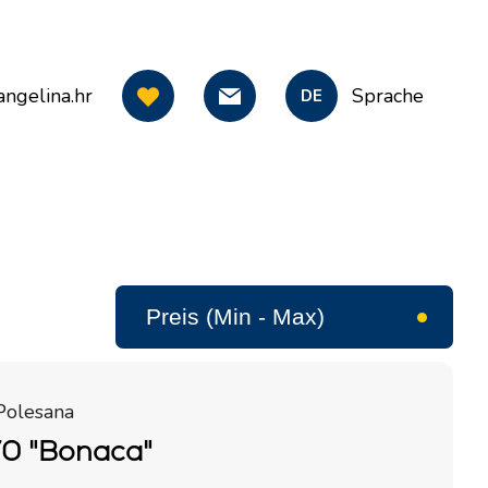
ngelina.hr
Sprache
DE
Polesana
70 "Bonaca"