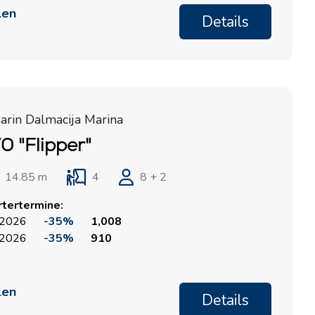
len
Details
Südbasen
Zentrale Basen
Marina Kremik, Primošten
Marina Šangulin, Biograd
arin Dalmacija Marina
Marina Frapa, Rogoznica
ACI Marina Vodice
0 "Flipper"
Yachtclub Seget - Marina
D-Marin Dalmacija,
Baotic
Sukošan
14.85 m
4
8 + 2
Marina Trogir - ACI
rtertermine:
Nordbasen
 2026
-35%
1,008
Marina Trogir - SCT
 2026
-35%
910
ACI Marina Split
Pula, ACI Marina Pomer
ACI Marina Dubrovnik,
Pula, Marina Polesana
len
Komolac
Details
Marina Punat, Krk