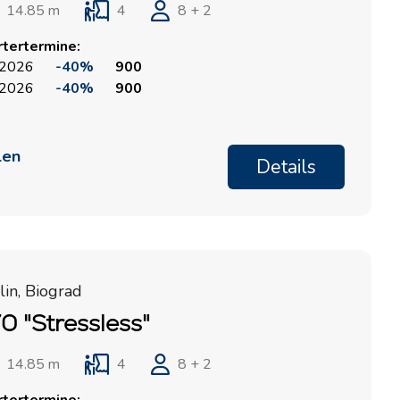
14.85 m
4
8 + 2
rtertermine:
 2026
-40%
900
 2026
-40%
900
len
Details
in, Biograd
0 "Stressless"
14.85 m
4
8 + 2