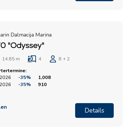
Marina Losinj, Mali Losinj
arin Dalmacija Marina
0 "Odyssey"
14.85 m
4
8 + 2
rtertermine:
 2026
-35%
1,008
 2026
-35%
910
len
Details