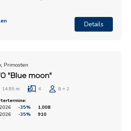
len
Details
k, Primosten
0 "Blue moon"
14.85 m
4
8 + 2
rtertermine:
 2026
-35%
1,008
 2026
-35%
910