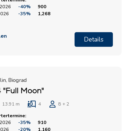
rtertermine:
 2026
-40%
900
2026
-35%
1,268
len
Details
in, Biograd
 "Full Moon"
13.91 m
4
8 + 2
rtertermine:
 2026
-35%
910
2026
-20%
1,160