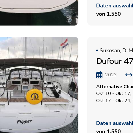
Daten auswäh
von 1,550
Dienstleistungen
Destinations
Bareboat Yachtcharter
Segelregion Zadar
Biograd na Moru
Sukosan, D-M
Yachtcharter mit Skipper
Dufour 47
Segelregion Šibenik
Yachtcharter mit Crew
Vodice
2023
Flotillen Yachtcharter
Rogoznica
Yacht-Investition
Alternative Cha
Segelregion Split
Okt 10 - Okt 17,
Trogir
Valovie -
Okt 17 - Okt 24,
Fernsegelassistent
Segelregion Dubrovnik
Bali Katamarane zur
Istrien Segelregion
Daten auswäh
Charter
Segelregion Kvarner
von 1,550