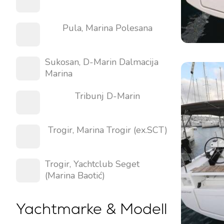
Pula, Marina Polesana
Kontakt
Unsere Flotte
Sukosan, D-Marin Dalmacija
Nachrichten / Blog
Segelboote
Marina
Über uns
Motorboote
Tribunj D-Marin
Partner
Katamarane
Häufig gestellte Fragen
Motorkatamarane
Trogir, Marina Trogir (ex.SCT)
Motoryachten
Trogir, Yachtclub Seget
(Marina Baotić)
Yachtmarke & Modell