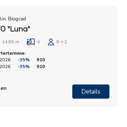
in, Biograd
0 "Luna"
14.85 m
4
8 + 2
rtertermine:
 2026
-35%
910
 2026
-35%
910
len
Details