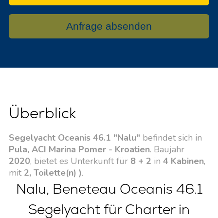
Anfrage absenden
Überblick
Segelyacht Oceanis 46.1 "Nalu"
befindet sich in
Pula, ACI Marina Pomer - Kroatien
. Baujahr
2020
, bietet es Unterkunft für
8 + 2
in
4 Kabinen
,
mit
2, Toilette(n) )
.
Nalu, Beneteau Oceanis 46.1
Segelyacht für Charter in