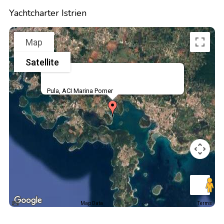
Yachtcharter Istrien
Map
Satellite
Pula, ACI Marina Pomer
Map Data
Terms