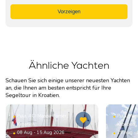
Vorzeigen
Ähnliche Yachten
Schauen Sie sich einige unserer neuesten Yachten
an, die Ihnen am besten entspricht für Ihre
Segeltour in Kroatien.
Pula, ACI Marina Pomer,
Pula, Mar
Kroatien
Kroatien
08 Aug - 15 Aug 2026
29 Aug -