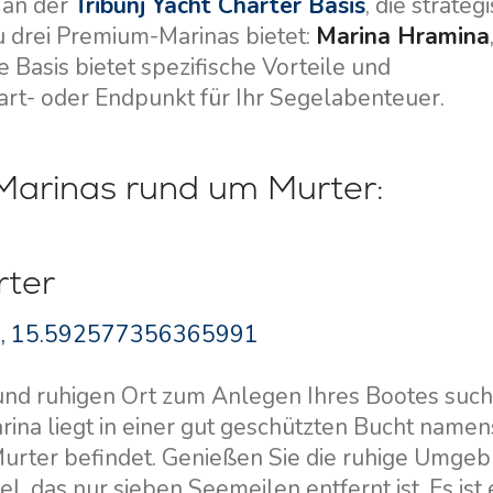
 an der
Tribunj Yacht Charter Basis
, die strateg
u drei Premium-Marinas bietet:
Marina Hramina
se Basis bietet spezifische Vorteile und
tart- oder Endpunkt für Ihr Segelabenteuer.
Marinas rund um Murter:
rter
Dienstleistungen
Destinations
, 15.592577356365991
Bareboat Yachtcharter
Segelregion Zadar
Biograd na Moru
Yachtcharter mit Skipper
nd ruhigen Ort zum Anlegen Ihres Bootes suche
Segelregion Šibenik
rina liegt in einer gut geschützten Bucht namen
Yachtcharter mit Crew
Vodice
Murter befindet. Genießen Sie die ruhige Umge
Flotillen Yachtcharter
Rogoznica
, das nur sieben Seemeilen entfernt ist. Es ist 