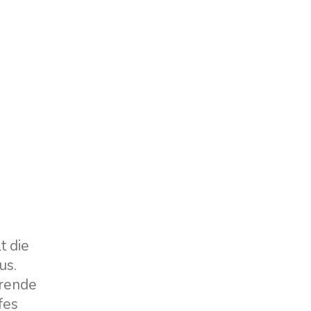
t die
us.
erende
fes