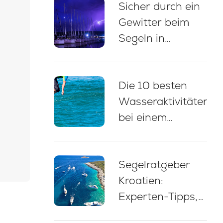
Sicher durch ein
Anlegen
Gewitter beim
Segeln in
Kroatien: 5
wichtige
Die 10 besten
Verhaltensregeln
Wasseraktivitäten
bei einem
Yachtcharter in
Kroatien
Segelratgeber
Kroatien:
Experten-Tipps,
Routen und