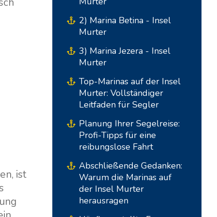
isch
Murter
,
2) Marina Betina - Insel
Murter
3) Marina Jezera - Insel
Murter
Top-Marinas auf der Insel
Murter: Vollständiger
Leitfaden für Segler
Planung Ihrer Segelreise:
Südbasen
Zentrale Basen
Profi-Tipps für eine
reibungslose Fahrt
Marina Kremik, Primošten
Marina Šangulin, Biograd
Abschließende Gedanken:
Marina Frapa, Rogoznica
ACI Marina Vodice
n, ist
Warum die Marinas auf
s
der Insel Murter
Yachtclub Seget - Marina
D-Marin Dalmacija,
bung
herausragen
Baotic
Sukošan
ein