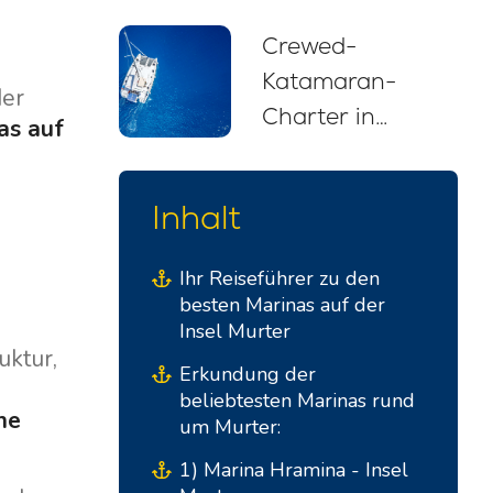
Empfehlungen
Crewed-
für Einsteiger
Katamaran-
(2026)
der
Charter in
as auf
Kroatien: Ihr
stressfreier
Inhalt
Segelurlaub
Ihr Reiseführer zu den
besten Marinas auf der
Insel Murter
uktur,
Erkundung der
beliebtesten Marinas rund
ne
um Murter:
1) Marina Hramina - Insel