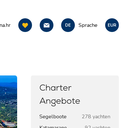
na.hr
Sprache
DE
EUR
Charter
Angebote
Segelboote
278 yachten
Katamarane
92 yachten