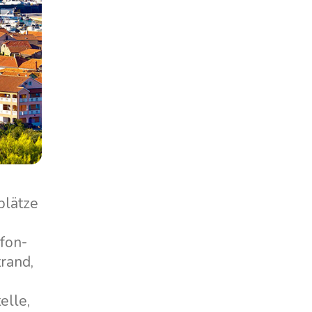
plätze
efon-
rand,
elle,