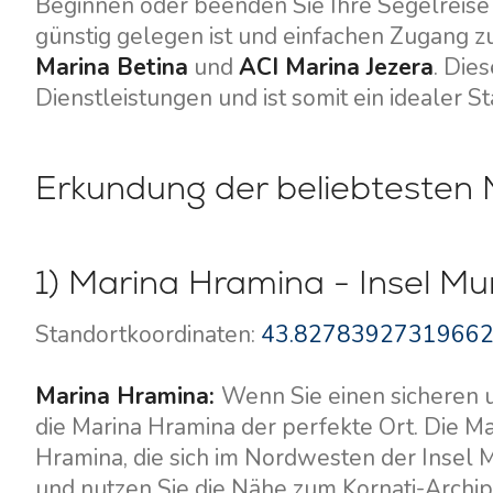
Beginnen oder beenden Sie Ihre Segelreise
günstig gelegen ist und einfachen Zugang z
Marina Betina
und
ACI Marina Jezera
. Die
Dienstleistungen und ist somit ein idealer S
Erkundung der beliebtesten 
1) Marina Hramina - Insel Mu
Kontakt
Unsere Flotte
Standortkoordinaten:
43.82783927319662
Nachrichten / Blog
Segelboote
Über uns
Motorboote
Marina Hramina:
Wenn Sie einen sicheren u
Partner
die Marina Hramina der perfekte Ort. Die Ma
Katamarane
Hramina, die sich im Nordwesten der Insel 
Häufig gestellte Fragen
Motorkatamarane
und nutzen Sie die Nähe zum Kornati-Archipel