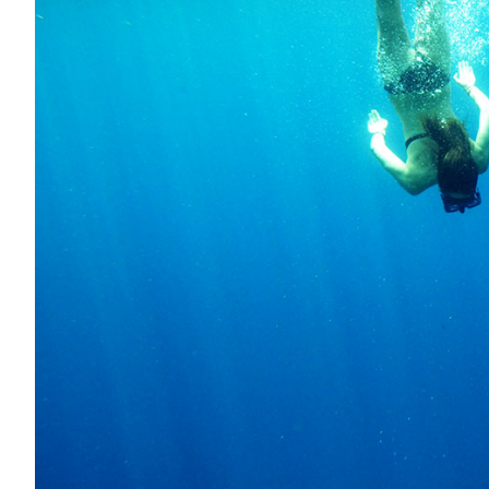
Kontakt
Nasza Flota
Aktualności / Blog
Jachty Żaglowe
O nas
Łodzie Motorowe
Partnerzy
Katamarany
Najczęściej Zadawane
Katamarany Motorowe
Pytania