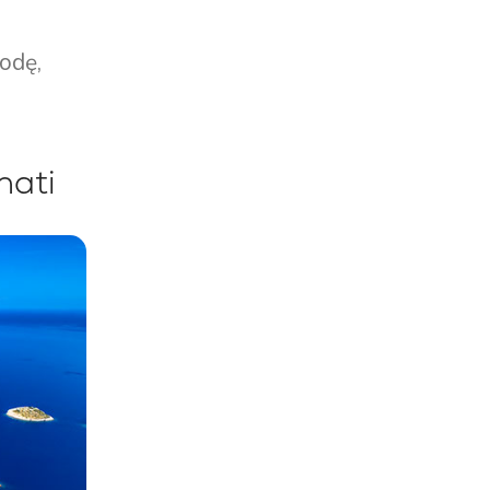
odę,
nati