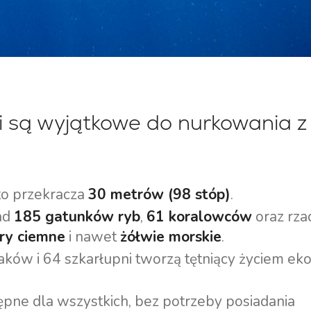
Region Żeglarski Split
Czarter Jachtów
Trogir
Flotyllowych
Region Żeglarski
Valovie - Zdalny Asystent
Dubrownik
Żeglarski
Region Żeglarski Istria
Czarter katamaranów Bali
i są wyjątkowe do nurkowania z
Region Żeglarski Kvarner
to przekracza
30 metrów (98 stóp)
.
ad
185 gatunków ryb
,
61 koralowców
oraz rza
ry ciemne
i nawet
żółwie morskie
.
zaków i 64 szkarłupni tworzą tętniący życiem e
tępne dla wszystkich, bez potrzeby posiadania