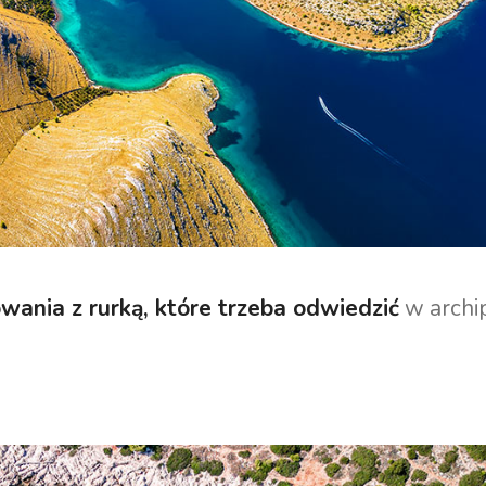
wania z rurką, które trzeba odwiedzić
w archi