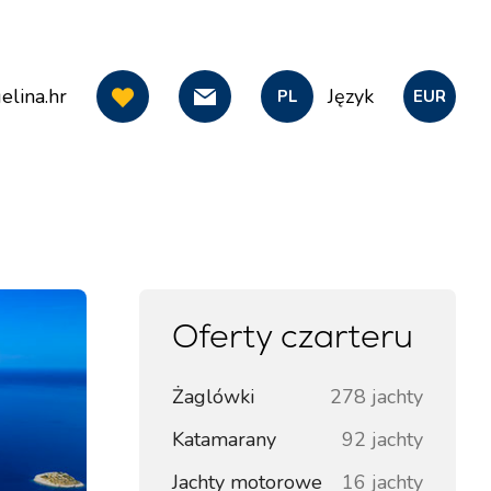
elina.hr
Język
PL
EUR
Oferty czarteru
Żaglówki
278 jachty
Katamarany
92 jachty
Jachty motorowe
16 jachty