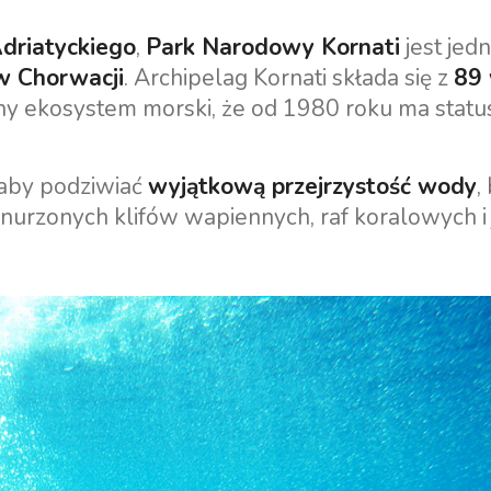
driatyckiego
,
Park Narodowy Kornati
jest jed
 w Chorwacji
. Archipelag Kornati składa się z
89
dny ekosystem morski, że od 1980 roku ma statu
 aby podziwiać
wyjątkową przejrzystość wody
,
anurzonych klifów wapiennych, raf koralowych i 