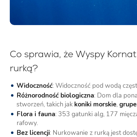
Jachty motorowe
Co sprawia, że Wyspy Kornat
rurką?
Widoczność
: Widoczność pod wodą częs
Różnorodność biologiczna
: Dom dla pon
stworzeń, takich jak
koniki morskie
,
grupe
Flora i fauna
: 353 gatunki alg, 177 mięc
rafowy.
Bez licencji
: Nurkowanie z rurką jest dos