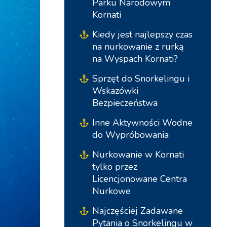
Parku Narodowym
Kornati
Kiedy jest najlepszy czas
na nurkowanie z rurką
na Wyspach Kornati?
Sprzęt do Snorkelingu i
Wskazówki
Bezpieczeństwa
Inne Aktywności Wodne
Bazy Południowe
Centralne Bazy
do Wypróbowania
Nurkowanie w Kornati
Marina Kremik, Primošten
Marina Šangulin, Biograd
tylko przez
Licencjonowane Centra
Marina Frapa, Rogoznica
ACI Marina Vodice
Nurkowe
Klub Jachtowy Seget -
D-Marin Dalmacija,
Najczęściej Zadawane
Marina Baotic
Sukošan
Pytania o Snorkelingu w