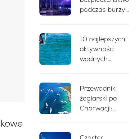
podczas burzy
cumownicze
w czasie
żeglugi po
10 najlepszych
Chorwacji: 5
aktywności
kluczowych
wodnych
zasad
podczas
czarteru jachtu
Przewodnik
w Chorwacji
żeglarski po
Chorwacji:
eksperckie
zkowe
wskazówki,
Czarter
trasy i porady