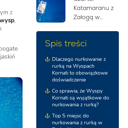
Katamaranu z
dla
nym z
Załogą w
początkujących
 wysp
,
Chorwacji:
(2026)
s
Twoja
Spis treści
Bezstresowa
 bogate
Żeglarska
jaskiń
Dlaczego nurkowanie z
Ucieczka
rurką na Wyspach
Kornati to obowiązkowe
doświadczenie
Co sprawia, że Wyspy
Kornati są wyjątkowe do
nurkowania z rurką?
Top 5 miejsc do
nurkowania z rurką w