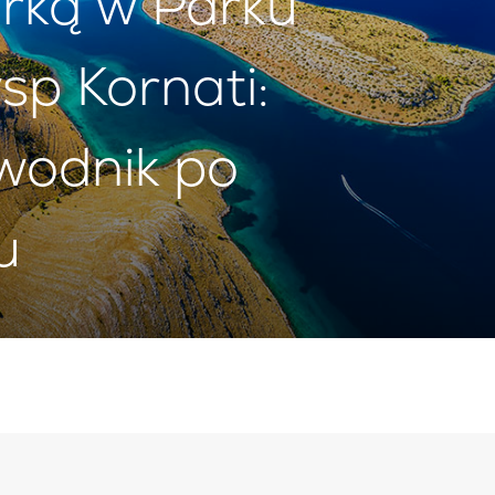
urką w Parku
p Kornati:
wodnik po
u