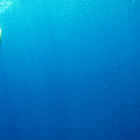
Usługi
Kierunki
Czarter Jachtów Bez Załogi
Region Żeglarski Zadar
Biograd na Moru
Czarter Jachtów ze
Skipperem
Region Żeglarski Sibenik
Vodice
Luksusowy Czarter
Rogoznica
Jachtów z Załogą