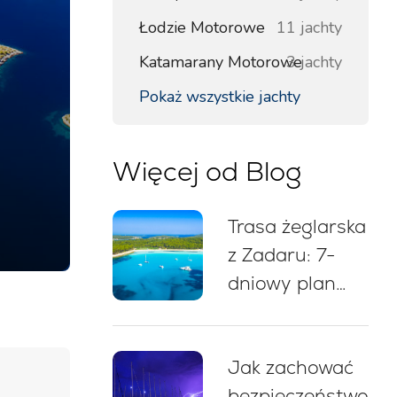
Łodzie Motorowe
11 jachty
Katamarany Motorowe
3 jachty
Pokaż wszystkie jachty
Więcej od Blog
Trasa żeglarska
z Zadaru: 7-
dniowy plan
rejsu, mapa,
miejsca do
Jak zachować
kąpieli i
bezpieczeństwo
wskazówki