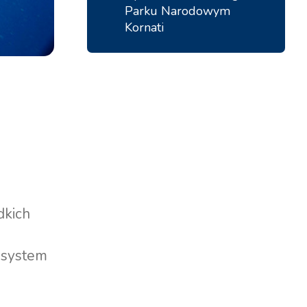
Marina Trogir - ACI
Parku Narodowym
Bazy Północne
Kornati
Marina Trogir - SCT
ACI Marina Split
Pula, ACI Marina Pomer
ACI Marina Dubrovnik,
Pula, Marina Polesana
Komolac
Marina Punat, Krk
Marina Losinj, Mali Lošinj
dkich
kosystem