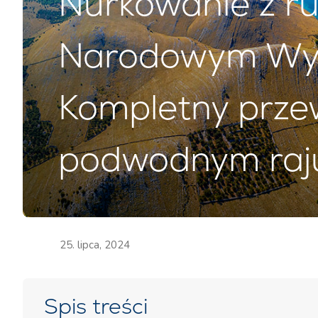
Nurkowanie z r
Narodowym Wys
Kompletny prze
podwodnym raj
25. lipca, 2024
Spis treści