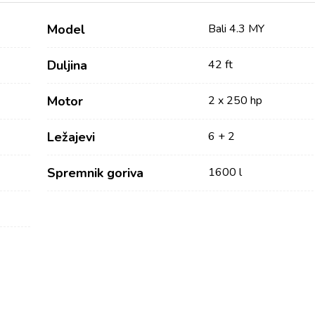
Model
Bali 4.3 MY
Duljina
42 ft
Motor
2 x 250 hp
Ležajevi
6 + 2
Spremnik goriva
1600 l
Usluge
Destinacije
Najam bez posade
Zadarska Regija
Biograd na Moru
Najam sa skiperom
Šibenska regija
Najam s posadom
Vodice
Charter Management
Rogoznica