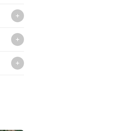
Marina Trogir - ACI
Sjeverne baze
Marina Trogir - SCT
ACI Marina Split
Pula, ACI Marina Pomer
ACI Marina Dubrovnik,
Pula, Marina Polesana
Komolac
Marina Punat, Krk
Marina Lošinj, Mali Lošinj