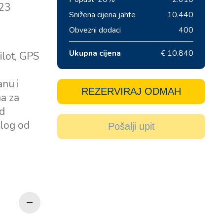
 23
Snižena cijena jahte
10.440
Obvezni dodaci
400
Ukupna cijena
€ 10.840
ilot, GPS
nu i
REZERVIRAJ ODMAH
na za
od
olog od
Pošalji upit