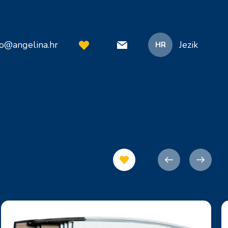
fo@angelina.hr
Jezik
HR