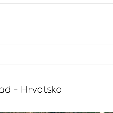
Valovie - Asistent za
Splitska regija
Jedrenje
Trogir
Bali katamarani za najam
Dubrovnik
Istra
Kvarner
rad - Hrvatska