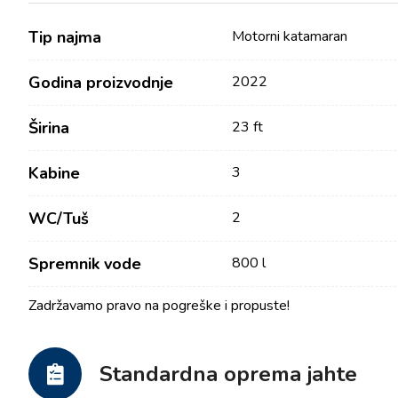
Tip najma
Motorni katamaran
Godina proizvodnje
2022
Širina
23 ft
Kabine
3
WC/Tuš
2
Kontakt
Tražilica plovila
Spremnik vode
800 l
Novosti / Blog
Jedrilice
Zadržavamo pravo na pogreške i propuste!
O nama
Motorni brodovi
Partneri
Katamarani
Često postavljana pitanja
Standardna oprema jahte
Motorni katamarani