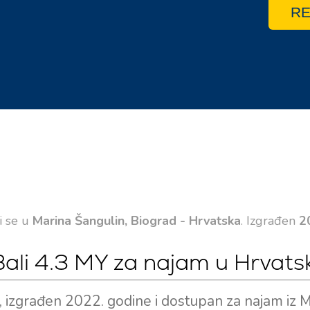
RE
i se u
Marina Šangulin, Biograd - Hrvatska
. Izgrađen
2
ali 4.3 MY za najam u Hrvats
 izgrađen 2022. godine i dostupan za najam iz 