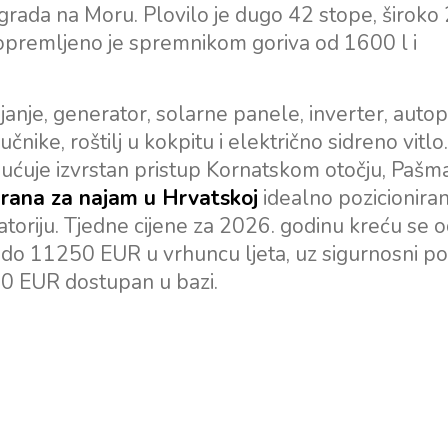
grada na Moru. Plovilo je dugo 42 stope, široko
opremljeno je spremnikom goriva od 1600 l i
ijanje, generator, solarne panele, inverter, autop
čnike, roštilj u kokpitu i električno sidreno vitlo.
ućuje izvrstan pristup Kornatskom otočju, Pašma
rana za najam u Hrvatskoj
idealno pozicionira
oriju. Tjedne cijene za 2026. godinu kreću se 
 do 11250 EUR u vrhuncu ljeta, uz sigurnosni p
00 EUR dostupan u bazi.