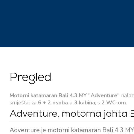
Pregled
Motorni katamaran Bali 4.3 MY "Adventure"
nalaz
smještaj za
6 + 2 osoba
u
3 kabina
, s
2 WC-om
.
Adventure, motorna jahta B
Adventure je motorni katamaran Bali 4.3 MY,