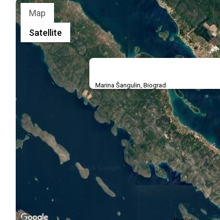
Map
Satellite
Marina Šangulin, Biograd