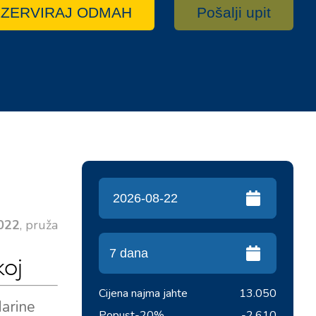
ZERVIRAJ ODMAH
Pošalji upit
022
, pruža
koj
Cijena najma jahte
13.050
Marine
Popust
-20%
-2.610