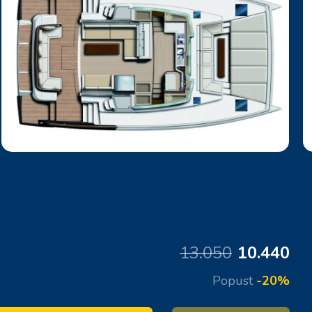
13.050
10.440
Popust
-20%