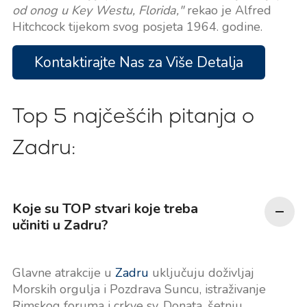
od onog u Key Westu, Florida,"
rekao je Alfred
Hitchcock tijekom svog posjeta 1964. godine.
Kontaktirajte Nas za Više Detalja
Top 5 najčešćih pitanja o
Zadru:
Koje su TOP stvari koje treba
učiniti u Zadru?
Glavne atrakcije u
Zadru
uključuju doživljaj
Morskih orgulja i Pozdrava Suncu, istraživanje
Rimskog foruma i crkve sv. Donata, šetnju