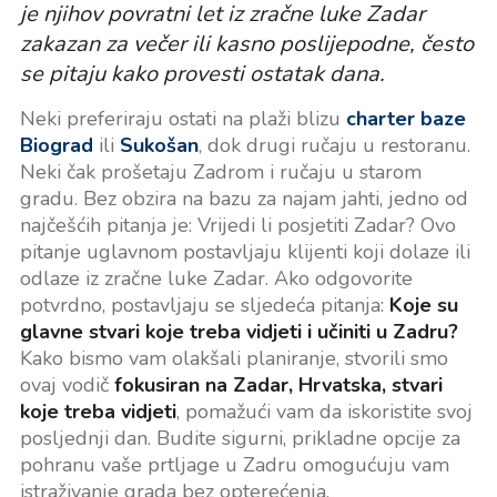
je njihov povratni let iz zračne luke Zadar
zakazan za večer ili kasno poslijepodne, često
se pitaju kako provesti ostatak dana.
Neki preferiraju ostati na plaži blizu
charter baze
Biograd
ili
Sukošan
, dok drugi ručaju u restoranu.
Neki čak prošetaju Zadrom i ručaju u starom
gradu. Bez obzira na bazu za najam jahti, jedno od
najčešćih pitanja je: Vrijedi li posjetiti Zadar? Ovo
pitanje uglavnom postavljaju klijenti koji dolaze ili
odlaze iz zračne luke Zadar. Ako odgovorite
potvrdno, postavljaju se sljedeća pitanja:
Koje su
glavne stvari koje treba vidjeti i učiniti u Zadru?
Kako bismo vam olakšali planiranje, stvorili smo
ovaj vodič
fokusiran na Zadar, Hrvatska, stvari
koje treba vidjeti
, pomažući vam da iskoristite svoj
posljednji dan. Budite sigurni, prikladne opcije za
pohranu vaše prtljage u Zadru omogućuju vam
istraživanje grada bez opterećenja.