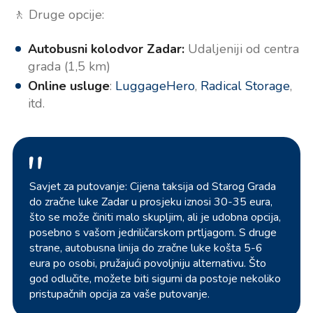
🚶️ Druge opcije:
Autobusni kolodvor Zadar:
Udaljeniji od centra
grada (1,5 km)
Online usluge
:
LuggageHero
,
Radical Storage
,
itd.
Savjet za putovanje: Cijena taksija od Starog Grada
do zračne luke Zadar u prosjeku iznosi 30-35 eura,
što se može činiti malo skupljim, ali je udobna opcija,
posebno s vašom jedriličarskom prtljagom. S druge
strane, autobusna linija do zračne luke košta 5-6
eura po osobi, pružajući povoljniju alternativu. Što
god odlučite, možete biti sigurni da postoje nekoliko
pristupačnih opcija za vaše putovanje.