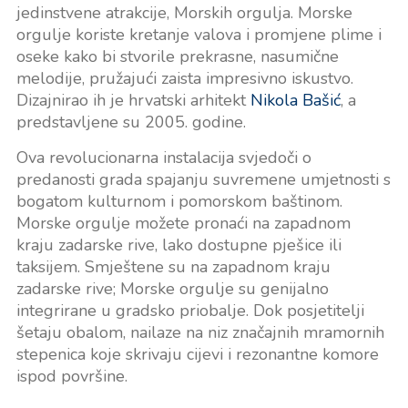
jedinstvene atrakcije, Morskih orgulja. Morske
orgulje koriste kretanje valova i promjene plime i
oseke kako bi stvorile prekrasne, nasumične
melodije, pružajući zaista impresivno iskustvo.
Dizajnirao ih je hrvatski arhitekt
Nikola Bašić
, a
predstavljene su 2005. godine.
Ova revolucionarna instalacija svjedoči o
predanosti grada spajanju suvremene umjetnosti s
bogatom kulturnom i pomorskom baštinom.
Morske orgulje možete pronaći na zapadnom
kraju zadarske rive, lako dostupne pješice ili
taksijem. Smještene su na zapadnom kraju
zadarske rive; Morske orgulje su genijalno
integrirane u gradsko priobalje. Dok posjetitelji
šetaju obalom, nailaze na niz značajnih mramornih
stepenica koje skrivaju cijevi i rezonantne komore
ispod površine.