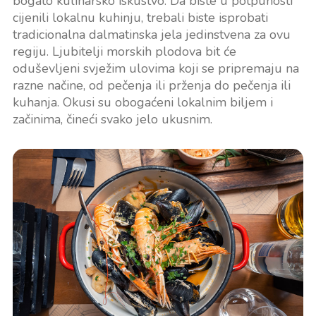
bogato kulinarsko iskustvo. Da biste u potpunosti
cijenili lokalnu kuhinju, trebali biste isprobati
tradicionalna dalmatinska jela jedinstvena za ovu
regiju. Ljubitelji morskih plodova bit će
oduševljeni svježim ulovima koji se pripremaju na
razne načine, od pečenja ili prženja do pečenja ili
kuhanja. Okusi su obogaćeni lokalnim biljem i
začinima, čineći svako jelo ukusnim.