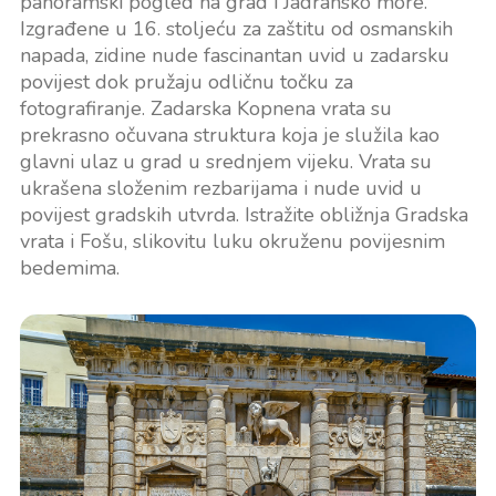
panoramski pogled na grad i Jadransko more.
Izgrađene u 16. stoljeću za zaštitu od osmanskih
napada, zidine nude fascinantan uvid u zadarsku
povijest dok pružaju odličnu točku za
fotografiranje. Zadarska Kopnena vrata su
prekrasno očuvana struktura koja je služila kao
glavni ulaz u grad u srednjem vijeku. Vrata su
ukrašena složenim rezbarijama i nude uvid u
povijest gradskih utvrda. Istražite obližnja Gradska
vrata i Fošu, slikovitu luku okruženu povijesnim
bedemima.