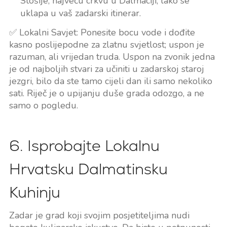
Stošije, najveću crkvu u Dalmaciji, lako se
uklapa u vaš zadarski itinerar.
✅ Lokalni Savjet: Ponesite bocu vode i dođite
kasno poslijepodne za zlatnu svjetlost; uspon je
razuman, ali vrijedan truda. Uspon na zvonik jedna
je od najboljih stvari za učiniti u zadarskoj staroj
jezgri, bilo da ste tamo cijeli dan ili samo nekoliko
sati. Riječ je o upijanju duše grada odozgo, a ne
samo o pogledu.
6. Isprobajte Lokalnu
Hrvatsku Dalmatinsku
Kuhinju
Zadar je grad koji svojim posjetiteljima nudi