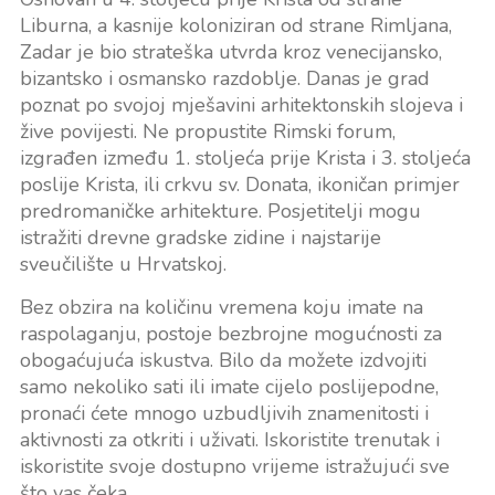
Liburna, a kasnije koloniziran od strane Rimljana,
Zadar je bio strateška utvrda kroz venecijansko,
bizantsko i osmansko razdoblje. Danas je grad
poznat po svojoj mješavini arhitektonskih slojeva i
žive povijesti. Ne propustite Rimski forum,
izgrađen između 1. stoljeća prije Krista i 3. stoljeća
poslije Krista, ili crkvu sv. Donata, ikoničan primjer
predromaničke arhitekture. Posjetitelji mogu
istražiti drevne gradske zidine i najstarije
sveučilište u Hrvatskoj.
Bez obzira na količinu vremena koju imate na
raspolaganju, postoje bezbrojne mogućnosti za
obogaćujuća iskustva. Bilo da možete izdvojiti
samo nekoliko sati ili imate cijelo poslijepodne,
pronaći ćete mnogo uzbudljivih znamenitosti i
aktivnosti za otkriti i uživati. Iskoristite trenutak i
iskoristite svoje dostupno vrijeme istražujući sve
što vas čeka.