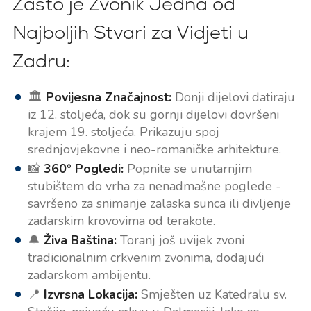
Zašto je Zvonik Jedna od
Najboljih Stvari za Vidjeti u
Zadru:
🏛
Povijesna Značajnost:
Donji dijelovi datiraju
iz 12. stoljeća, dok su gornji dijelovi dovršeni
krajem 19. stoljeća. Prikazuju spoj
srednjovjekovne i neo-romaničke arhitekture.
📸
360° Pogledi:
Popnite se unutarnjim
stubištem do vrha za nenadmašne poglede -
savršeno za snimanje zalaska sunca ili divljenje
zadarskim krovovima od terakote.
🔔
Živa Baština:
Toranj još uvijek zvoni
tradicionalnim crkvenim zvonima, dodajući
zadarskom ambijentu.
📍
Izvrsna Lokacija:
Smješten uz Katedralu sv.