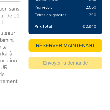
Prix réduit
2.550
tion sans
eur de 11
Extras obligatoires
290
l.
Prix total
€ 2.840
pulseur
bimini,
RÉSERVER MAINTENANT
 la
rka, à
location
Envoyer la demande
 EUR
 de
strement