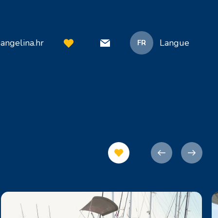
angelina.hr
Langue
FR