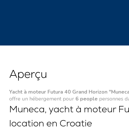
Aperçu
Yacht à moteur Futura 40 Grand Horizon "Munec
offre un hébergement pour
6 people
personnes d
Muneca, yacht à moteur Fu
location en Croatie