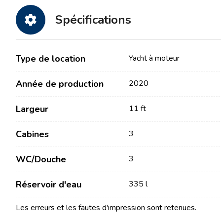
Spécifications
Type de location
Yacht à moteur
Année de production
2020
Contact
Notre flotte
Largeur
11 ft
Cabines
3
Actualités / Blog
Voiliers
À propos de nous
Bateaux à moteur
WC/Douche
3
Partenaires
Catamarans
FAQ
Réservoir d'eau
335 l
Catamarans à moteur
Yacht à moteur
Les erreurs et les fautes d'impression sont retenues.