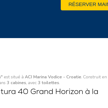
RÉSERVER MAI
a"
est situé à
ACI Marina Vodice - Croatie
. Construit en
ans
3 cabines
, avec
3 toilettes
.
tura 40 Grand Horizon à la