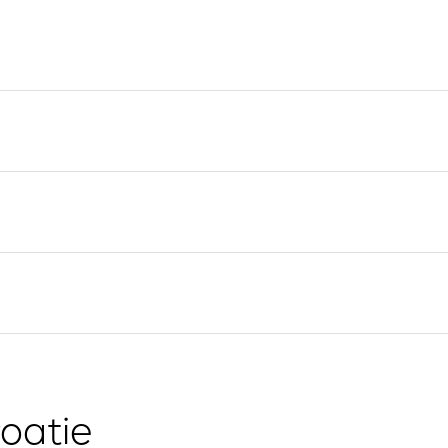
Valovie - Assistant de
Split
Navigation à Distance
Trogir
Location de catamarans
Région de navigation de
Bali
Dubrovnik
Région de navigation
d'Istrie
Région de navigation de
Kvarner
oatie