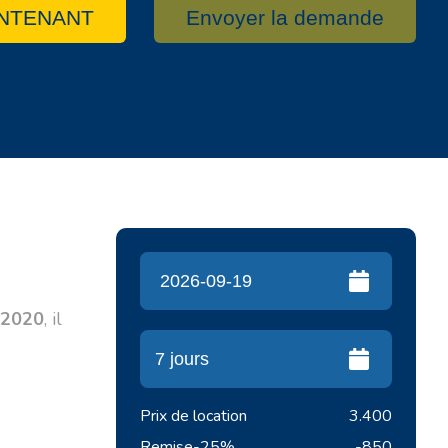
NTENANT
Envoyer la demande
2020
, il
Prix de location
3.400
Remise
-25%
-850