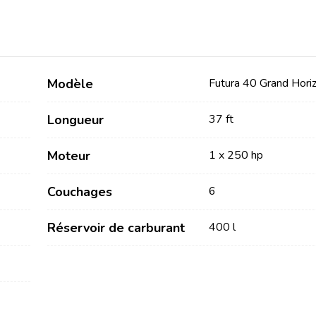
Modèle
Futura 40 Grand Hori
Longueur
37 ft
Services
Destinations
Moteur
1 x 250 hp
Couchages
6
Locations sans Equipage
Région de navigation de
Zadar
Locations avec Skipper
Réservoir de carburant
Biograd na Moru
400 l
Locations avec Equipage
Région de voile de Šibenik
Flottille
Vodice
Rogoznica
Investissement de yacht
Région de navigation de