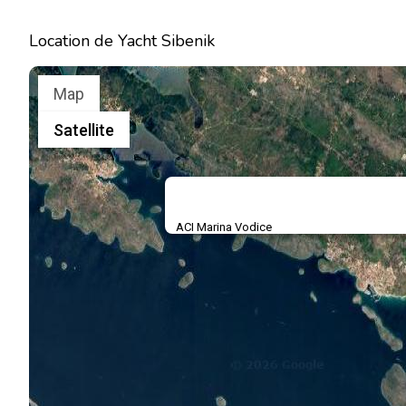
Location de Yacht Sibenik
Map
Satellite
ACI Marina Vodice