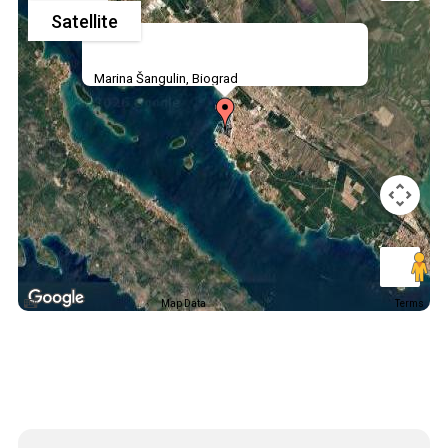
Satellite
Marina Šangulin, Biograd
Map Data
Terms