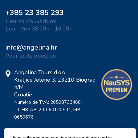
+385 23 385 293
Heures d'ouverture:
Lun - Ven 08:00h - 16:00h
info@angelina.hr
Pour toute question
Angelina Tours d.o.o.
Kraljice Jelene 3, 23210 Biograd
n/M
Croatie
Numéro de TVA: 20598733460
ID: HR-AB-23-060130534, MB:
0650676