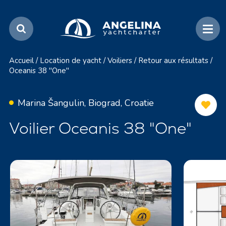
Accueil
/
Location de yacht
/
Voiliers
/
Retour aux résultats
/
Oceanis 38 "One"
Marina Šangulin, Biograd, Croatie
Voilier Oceanis 38 "One"