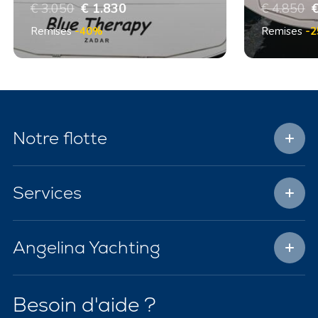
€ 3.050
€ 1.830
€ 4.850
€
Remises
-40%
Remises
-
Notre flotte
Services
Angelina Yachting
Besoin d'aide ?