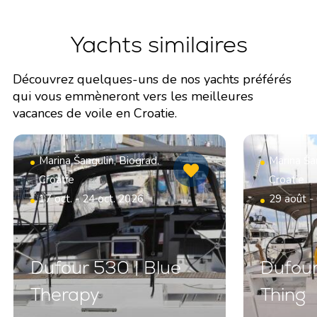
Yachts similaires
Découvrez quelques-uns de nos yachts préférés
qui vous emmèneront vers les meilleures
vacances de voile en Croatie.
Marina Šangulin, Biograd,
Marina Šan
Croatie
Croatie
17 oct. - 24 oct. 2026
29 août -
Dufour 530 | Blue
Dufour
Therapy
Thing