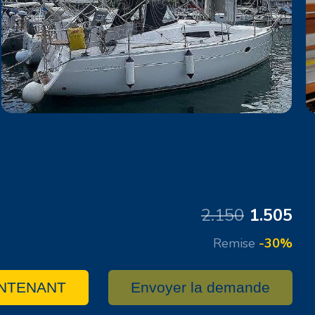
2.150
1.505
Remise
-30%
NTENANT
Envoyer la demande