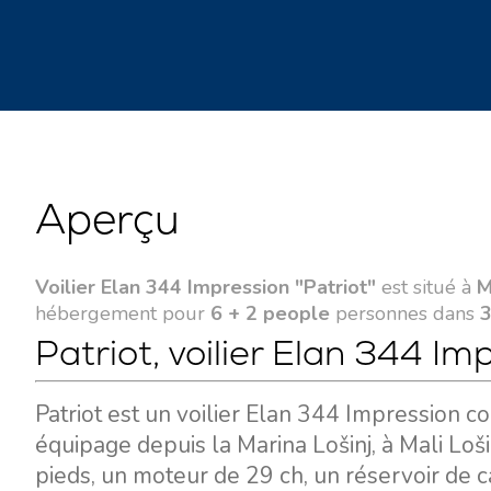
Aperçu
Voilier Elan 344 Impression "Patriot"
est situé à
M
hébergement pour
6 + 2 people
personnes dans
3
Patriot, voilier Elan 344 Im
Patriot est un voilier Elan 344 Impression co
équipage depuis la Marina Lošinj, à Mali Loš
pieds, un moteur de 29 ch, un réservoir de c