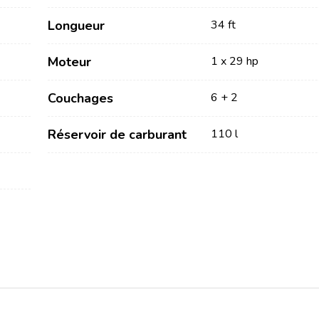
Longueur
34 ft
Moteur
1 x 29 hp
Couchages
6 + 2
Réservoir de carburant
110 l
Services
Destinations
Locations sans Equipage
Région de navigation de
Zadar
Locations avec Skipper
Biograd na Moru
Locations avec Equipage
Région de voile de Šibenik
Flottille
Vodice
Rogoznica
Investissement de yacht
Région de navigation de