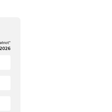
triot"
 2026