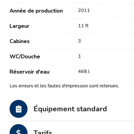
Année de production
2011
Largeur
11 ft
Cabines
3
WC/Douche
1
Contact
Notre flotte
Réservoir d'eau
468 l
Actualités / Blog
Voiliers
Les erreurs et les fautes d'impression sont retenues.
À propos de nous
Bateaux à moteur
Partenaires
Catamarans
Équipement standard
FAQ
Catamarans à moteur
Yacht à moteur
Tarifs