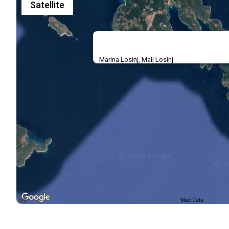
Satellite
Marina Losinj, Mali Losinj
Map Data