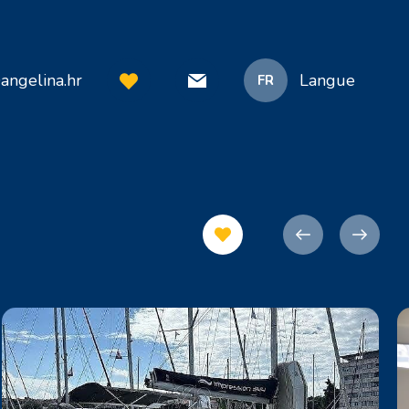
angelina.hr
Langue
FR