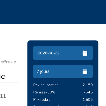
il offre un
ie
Prix de location
2.150
Remise
-30%
-645
 11
Prix réduit
1.505
.