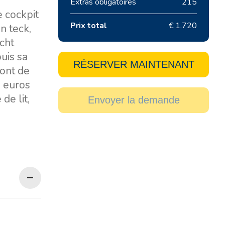
Extras obligatoires
215
 cockpit
Prix total
€ 1.720
n teck,
acht
uis sa
RÉSERVER MAINTENANT
vont de
0 euros
de lit,
Envoyer la demande