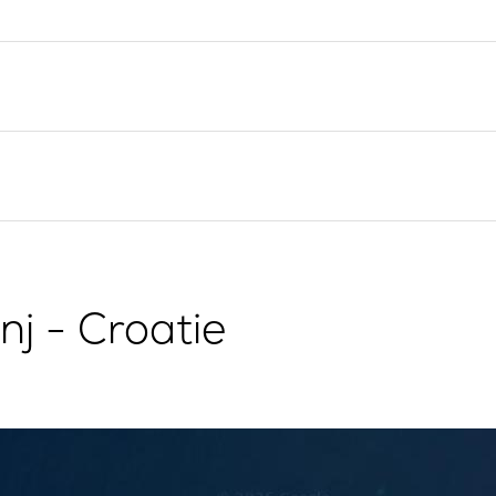
Valovie - Assistant de
Split
Navigation à Distance
Trogir
Location de catamarans
Région de navigation de
Bali
Dubrovnik
Région de navigation
d'Istrie
Région de navigation de
Kvarner
nj - Croatie