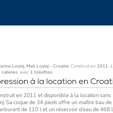
arina Losinj, Mali Losinj - Croatie
. Construit en
2011
, 
 cabines
, avec
1 toilettes
.
pression à la location en Croat
nstruit en 2011 et disponible à la location sans
inj. Sa coque de 34 pieds offre un maître bau de
arburant de 110 l et un réservoir d’eau de 468 l