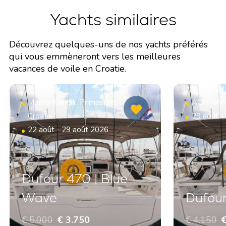
Yachts similaires
Découvrez quelques-uns de nos yachts préférés
qui vous emmèneront vers les meilleures
vacances de voile en Croatie.
Marina Kremik, Primosten,
ACI Marin
Croatie
29 août -
22 août - 29 août 2026
Dufour 470 | Blue
Wave
Dufour
€ 5.000
€ 3.750
€ 4.150
€