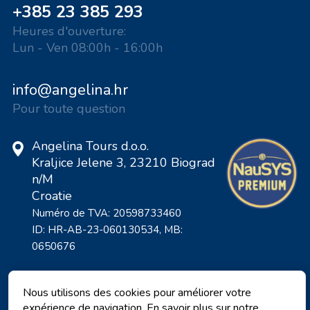
+385 23 385 293
Heures d'ouverture:
Lun - Ven 08:00h - 16:00h
info@angelina.hr
Pour toute question
Angelina Tours d.o.o.
Kraljice Jelene 3, 23210 Biograd
n/M
Croatie
Numéro de TVA: 20598733460
ID: HR-AB-23-060130534, MB:
0650676
Nous utilisons des cookies pour améliorer votre
expérience de navigation. En savoir plus sur notre