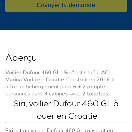
Envoyer la demande
Aperçu
Voilier Dufour 460 GL "Siri"
est situé à
ACI
Marina Vodice - Croatie
. Construit en
2016
, il
offre un hébergement pour
6 + 2 people
personnes dans
3 cabines
, avec
2 toilettes
.
Siri, voilier Dufour 460 GL à
louer en Croatie
Siri est un voilier Dufour 460 GL construit en