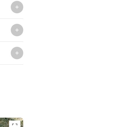
ACI Marina Split
Pula, ACI Marina Pomer
ACI Marina Dubrovnik,
Pula, Marina Polesana
Komolac
Marina Punat, Krk
Marina Losinj, Mali Lošinj