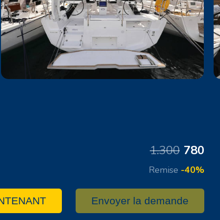
1.300
780
Remise
-40%
NTENANT
Envoyer la demande