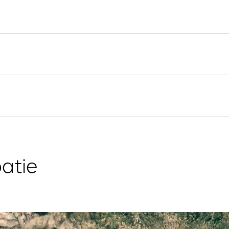
Valovie - Assistant de
Split
Navigation à Distance
Trogir
Location de catamarans
Région de navigation de
Bali
Dubrovnik
Région de navigation
d'Istrie
Région de navigation de
Kvarner
oatie