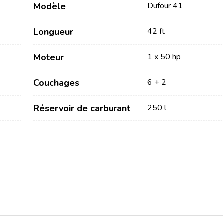
Modèle
Dufour 41
Longueur
42 ft
Moteur
1 x 50 hp
Couchages
6 + 2
Services
Destinations
Réservoir de carburant
250 l
Locations sans Equipage
Région de navigation de
Zadar
Locations avec Skipper
Biograd na Moru
Locations avec Equipage
Région de voile de Šibenik
Flottille
Vodice
Rogoznica
Investissement de yacht
Région de navigation de