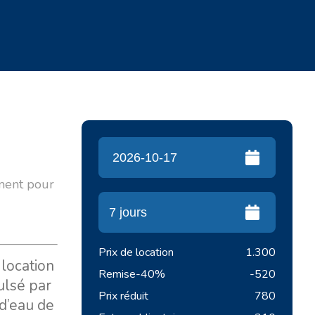
ement pour
Prix de location
1.300
 location
Remise
-40%
-520
ulsé par
Prix réduit
780
 d’eau de