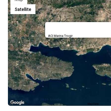
Satellite
ACI Marina Trogir
Map Data