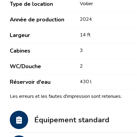
Type de location
Voilier
Année de production
2024
Largeur
14 ft
Cabines
3
Contact
Notre flotte
WC/Douche
2
Réservoir d'eau
430 l
Actualités / Blog
Voiliers
À propos de nous
Bateaux à moteur
Les erreurs et les fautes d'impression sont retenues.
Partenaires
Catamarans
FAQ
Catamarans à moteur
Équipement standard
Yacht à moteur