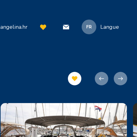
angelina.hr
Langue
FR