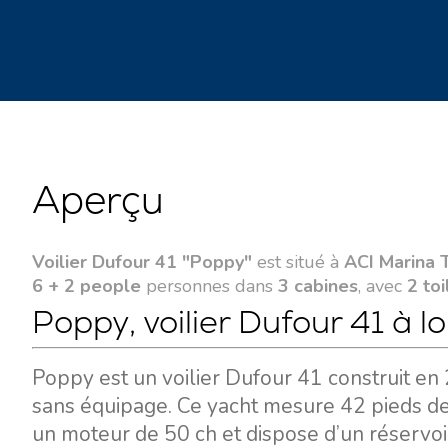
Aperçu
Voilier Dufour 41 "Poppy"
est situé à
ACI Marina T
6 + 2 people
personnes dans
3 cabines
, avec
2 toi
Poppy, voilier Dufour 41 à l
Poppy est un voilier Dufour 41 construit en 
sans équipage. Ce yacht mesure 42 pieds de 
un moteur de 50 ch et dispose d’un réservoir