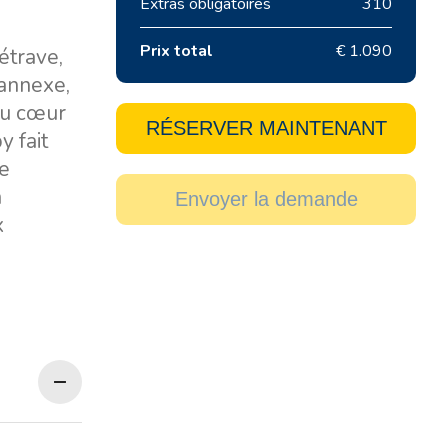
Extras obligatoires
310
Prix total
€ 1.090
étrave,
 annexe,
 au cœur
RÉSERVER MAINTENANT
y fait
ne
n
Envoyer la demande
x