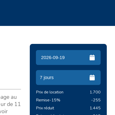
Prix de location
1.700
page au
Remise
-15%
-255
eur de 11
Prix réduit
1.445
voir