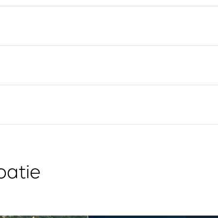
Valovie - Assistant de
Split
Navigation à Distance
Trogir
Location de catamarans
Région de navigation de
Bali
Dubrovnik
Région de navigation
d'Istrie
Région de navigation de
Kvarner
oatie