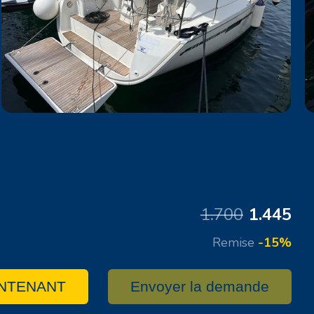
1.700
1.445
Remise
-15%
NTENANT
Envoyer la demande