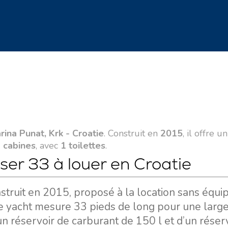
rina Punat, Krk - Croatie
. Construit en
2015
, il offre un
 cabines
, avec
1 toilettes
.
iser 33 à louer en Croatie
nstruit en 2015, proposé à la location sans équi
. Ce yacht mesure 33 pieds de long pour une larg
un réservoir de carburant de 150 l et d’un réser