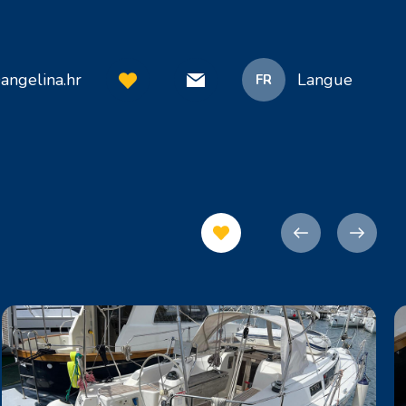
angelina.hr
Langue
FR