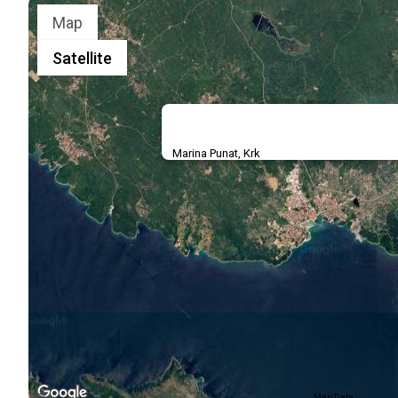
Map
Satellite
Marina Punat, Krk
Map Data