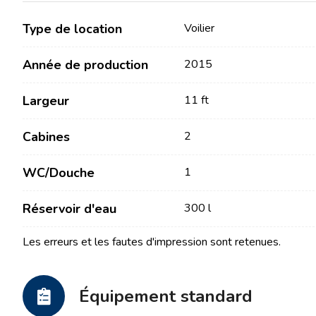
Type de location
Voilier
Année de production
2015
Largeur
11 ft
Cabines
2
Contact
Notre flotte
WC/Douche
1
Actualités / Blog
Voiliers
Réservoir d'eau
300 l
À propos de nous
Bateaux à moteur
Partenaires
Les erreurs et les fautes d'impression sont retenues.
Catamarans
FAQ
Catamarans à moteur
Équipement standard
Yacht à moteur