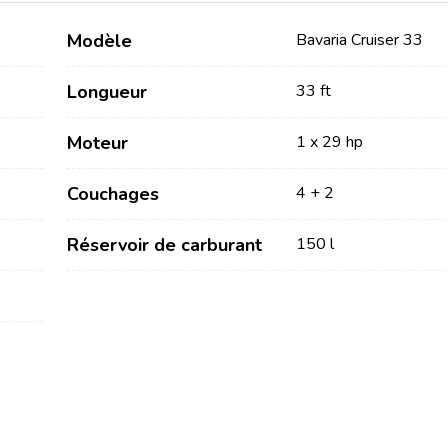
Modèle
Bavaria Cruiser 33
Longueur
33 ft
Moteur
1 x 29 hp
Couchages
4 + 2
Services
Destinations
Réservoir de carburant
150 l
Locations sans Equipage
Région de navigation de
Zadar
Locations avec Skipper
Biograd na Moru
Locations avec Equipage
Région de voile de Šibenik
Flottille
Vodice
Rogoznica
Investissement de yacht
Région de navigation de