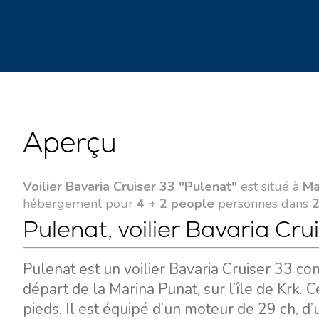
Aperçu
Voilier Bavaria Cruiser 33 "Pulenat"
est situé à
Ma
hébergement pour
4 + 2 people
personnes dans
2
Pulenat, voilier Bavaria Cru
Pulenat est un voilier Bavaria Cruiser 33 co
départ de la Marina Punat, sur l’île de Krk
pieds. Il est équipé d’un moteur de 29 ch, d’