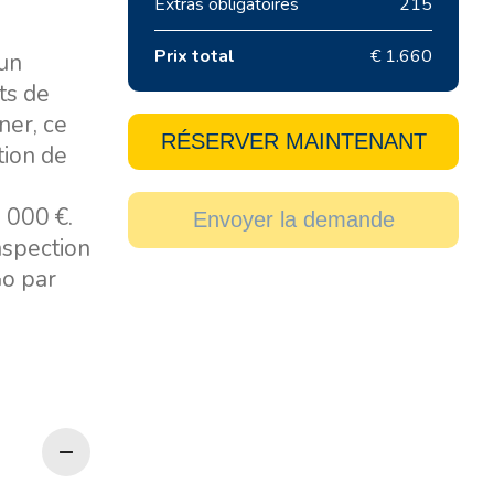
Extras obligatoires
215
Prix total
€ 1.660
 un
ts de
ner, ce
RÉSERVER MAINTENANT
tion de
 000 €.
Envoyer la demande
inspection
Go par