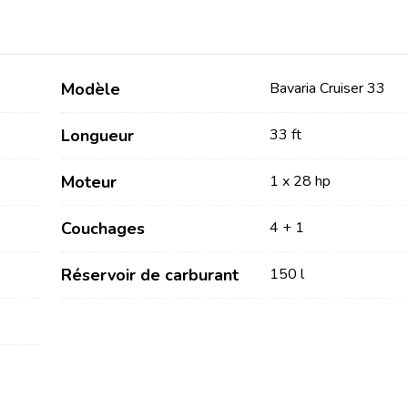
Modèle
Bavaria Cruiser 33
Longueur
33 ft
Moteur
1 x 28 hp
Services
Destinations
Couchages
4 + 1
Locations sans Equipage
Région de navigation de
Zadar
Réservoir de carburant
150 l
Locations avec Skipper
Biograd na Moru
Locations avec Equipage
Région de voile de Šibenik
Flottille
Vodice
Rogoznica
Investissement de yacht
Région de navigation de