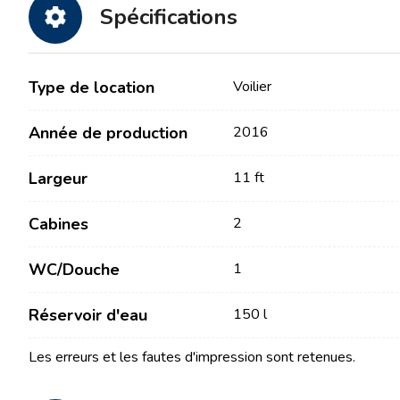
Spécifications
Type de location
Voilier
Année de production
2016
Largeur
11 ft
Contact
Notre flotte
Cabines
2
Actualités / Blog
Voiliers
WC/Douche
1
À propos de nous
Bateaux à moteur
Partenaires
Catamarans
Réservoir d'eau
150 l
FAQ
Catamarans à moteur
Les erreurs et les fautes d'impression sont retenues.
Yacht à moteur