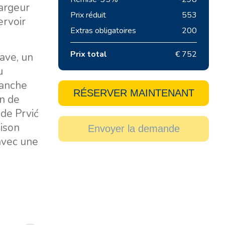
largeur
Prix réduit
553
ervoir
Extras obligatoires
200
Prix total
€ 752
ave, un
u
lanche
RÉSERVER MAINTENANT
on de
 de Prvić
aison
Envoyer la demande
avec une