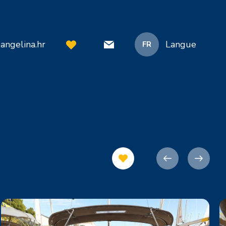
angelina.hr
Langue
FR