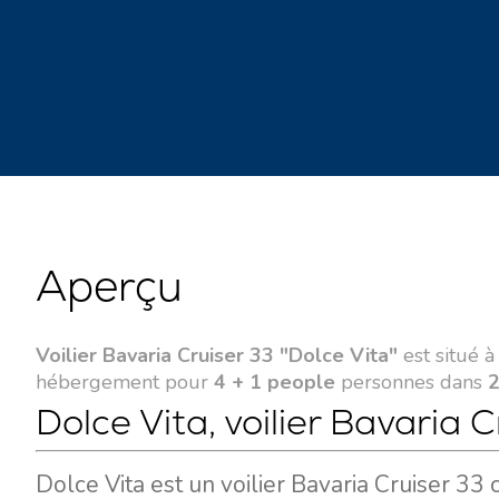
Aperçu
Voilier Bavaria Cruiser 33 "Dolce Vita"
est situé 
hébergement pour
4 + 1 people
personnes dans
2
Dolce Vita, voilier Bavaria 
Dolce Vita est un voilier Bavaria Cruiser 33