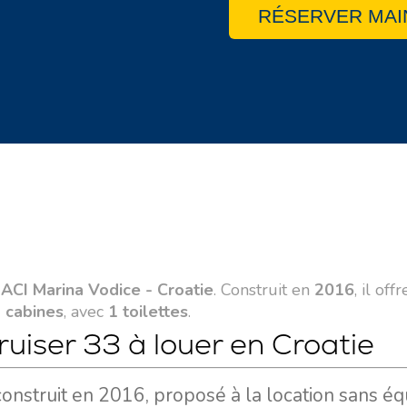
RÉSERVER MAI
à
ACI Marina Vodice - Croatie
. Construit en
2016
, il off
 cabines
, avec
1 toilettes
.
Cruiser 33 à louer en Croatie
 construit en 2016, proposé à la location sans é