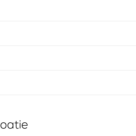
Valovie - Assistant de
Split
Navigation à Distance
Trogir
Location de catamarans
Région de navigation de
Bali
Dubrovnik
Région de navigation
d'Istrie
Région de navigation de
Kvarner
oatie