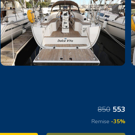
850
553
Remise
-35%