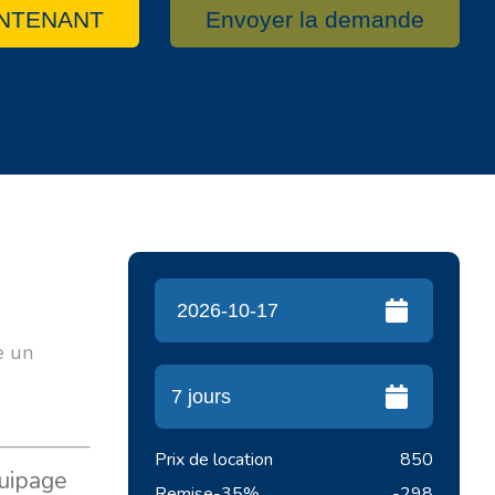
NTENANT
Envoyer la demande
re un
Prix de location
850
quipage
Remise
-35%
-298