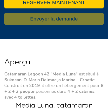
RÉSERVER MAINTENANT
Envoyer la demande
Aperçu
Catamaran Lagoon 42 "Media Luna"
est situé à
Sukosan, D-Marin Dalmacija Marina - Croatie
.
Construit en
2019
, il offre un hébergement pour
8
+ 2 + 2 people
personnes dans
4 + 2 cabines
,
avec
4 toilettes
.
Media Luna, catamaran