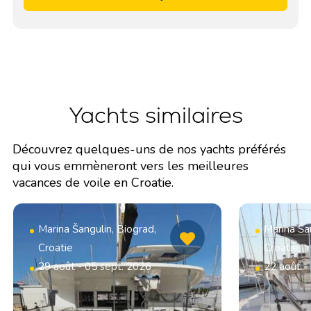
Yachts similaires
Découvrez quelques-uns de nos yachts préférés
qui vous emmèneront vers les meilleures
vacances de voile en Croatie.
Marina Šangulin, Biograd,
Marina Šan
Croatie
Croatie
29 août - 05 sept. 2026
22 août -