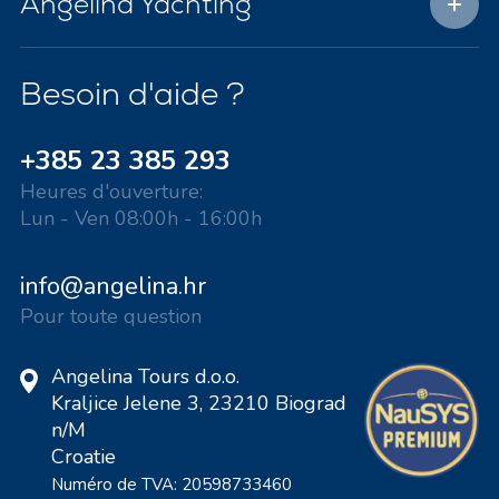
Angelina Yachting
Besoin d'aide ?
+385 23 385 293
Heures d'ouverture:
Lun - Ven 08:00h - 16:00h
info@angelina.hr
Pour toute question
Angelina Tours d.o.o.
Kraljice Jelene 3, 23210 Biograd
n/M
Croatie
Numéro de TVA: 20598733460