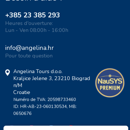
+385 23 385 293
Heures d'ouverture:
Lun - Ven 08:00h - 16:00h
info@angelina.hr
Pour toute question
Angelina Tours d.o.o.
Kraljice Jelene 3, 23210 Biograd
n/M
Croatie
Numéro de TVA: 20598733460
ID: HR-AB-23-060130534, MB:
0650676