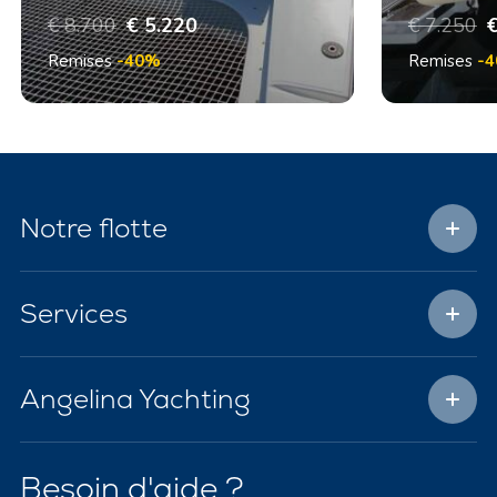
€ 8.700
€ 5.220
€ 7.250
€
Remises
-40%
Remises
-
Notre flotte
Services
Angelina Yachting
Besoin d'aide ?