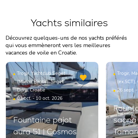
Yachts similaires
Découvrez quelques-uns de nos yachts préférés
qui vous emmèneront vers les meilleures
vacances de voile en Croatie.
Trogir, Yachtclub Seget
Trogir, Ma
(Marina Baotić), Seget
(ex.SCT),
Donji, Croatie
26 sept. 
03 oct. - 10 oct. 2026
Founta
Fountaine pajot
saona 
aura 51 | Cosmos
Tamar