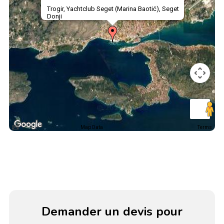
Trogir, Yachtclub Seget (Marina Baotić), Seget
Donji
Map Data
Terms
Demander un devis pour