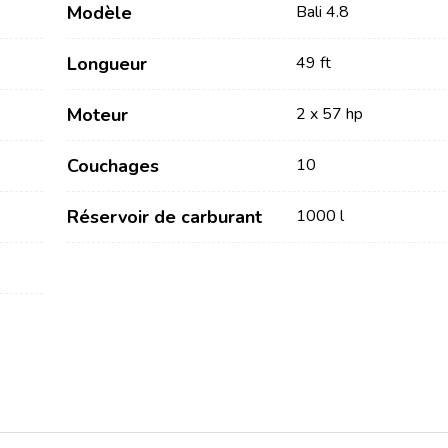
Modèle
Bali 4.8
Longueur
49 ft
Moteur
2 x 57 hp
Couchages
10
Services
Destinations
Réservoir de carburant
1000 l
Locations sans Equipage
Région de navigation de
Zadar
Locations avec Skipper
Biograd na Moru
Locations avec Equipage
Région de voile de Šibenik
Flottille
Vodice
Rogoznica
Investissement de yacht
Région de navigation de