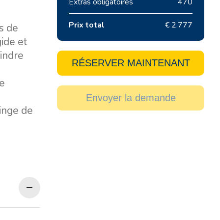
Extras obligatoires
470
Prix total
€ 2.777
s de
gide et
oindre
RÉSERVER MAINTENANT
de
Envoyer la demande
inge de