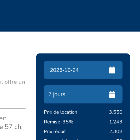
 il offre un
Prix de location
3.550
 en
Remise
-35%
-1.243
e 57 ch.
Prix réduit
2.308