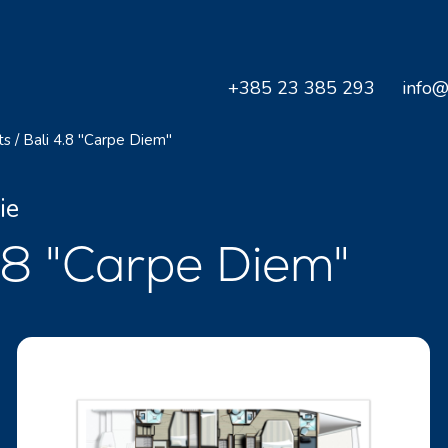
+385 23 385 293
info@
ts
/
Bali 4.8 "Carpe Diem"
ie
.8 "Carpe Diem"