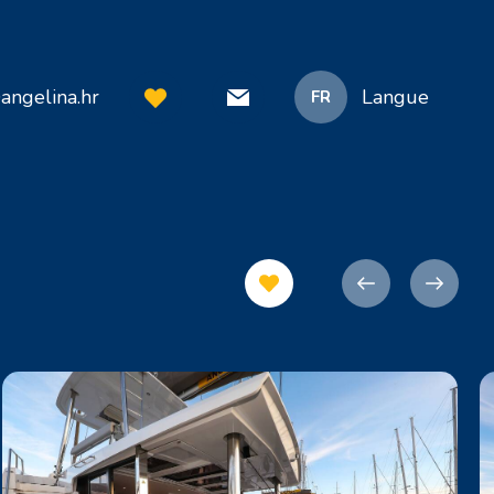
angelina.hr
Langue
FR