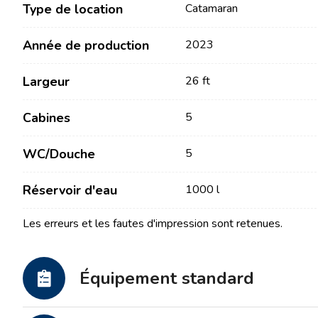
Type de location
Catamaran
Année de production
2023
Largeur
26 ft
Cabines
5
Contact
Notre flotte
WC/Douche
5
Réservoir d'eau
1000 l
Actualités / Blog
Voiliers
À propos de nous
Bateaux à moteur
Les erreurs et les fautes d'impression sont retenues.
Partenaires
Catamarans
FAQ
Catamarans à moteur
Équipement standard
Yacht à moteur