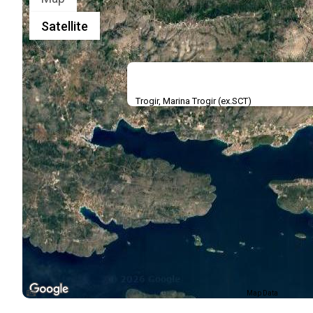
Satellite
Trogir, Marina Trogir (ex.SCT)
Map Data