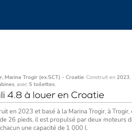
r, Marina Trogir (ex.SCT) - Croatie
. Construit en
2023
,
abines
, avec
5 toilettes
.
 4.8 à louer en Croatie
it en 2023 et basé à la Marina Trogir, à Trogir,
de 26 pieds, il est propulsé par deux moteurs d
 chacun une capacité de 1 000 l.