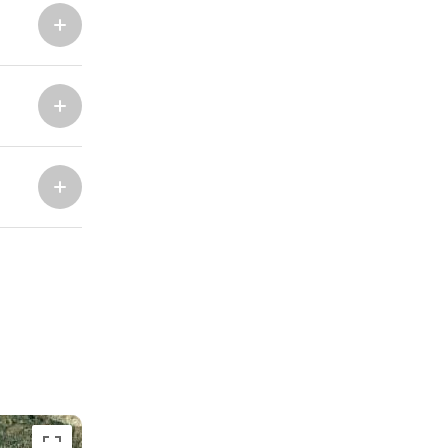
ACI Marina Split
Pula, ACI Marina Pomer
ACI Marina Dubrovnik,
Pula, Marina Polesana
Komolac
Marina Punat, Krk
Marina Losinj, Mali Lošinj