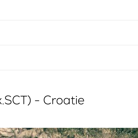
Valovie - Assistant de
Split
Navigation à Distance
Trogir
Location de catamarans
Région de navigation de
Bali
Dubrovnik
Région de navigation
d'Istrie
Région de navigation de
Kvarner
x.SCT) - Croatie