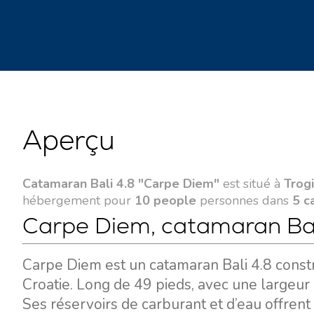
Aperçu
Catamaran Bali 4.8 "Carpe Diem"
est situé à
Trogi
hébergement pour
10 people
personnes dans
5 c
Carpe Diem, catamaran Bali
Carpe Diem est un catamaran Bali 4.8 constru
Croatie. Long de 49 pieds, avec une largeur 
Ses réservoirs de carburant et d’eau offrent